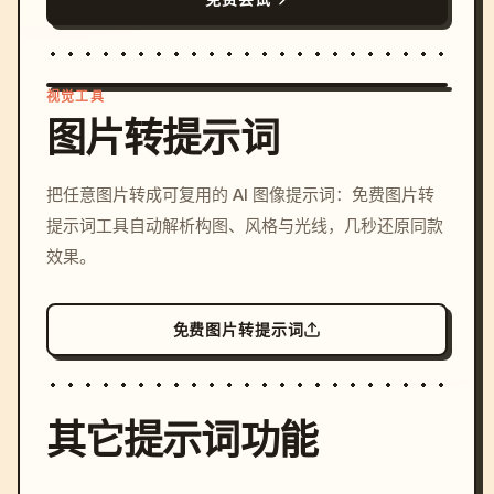
视觉工具
图片转提示词
/imagine prompt: cinemati
把任意图片转成可复用的 AI 图像提示词：免费图片转
c, cyberpunk sunset, neon
提示词工具自动解析构图、风格与光线，几秒还原同款
colors, 8k --v 6.0
效果。
免费图片转提示词
其它提示词功能