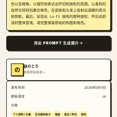
色以及暗角，以强烈地表达出怀旧和放松的氛围。让柔和的
博客
自然光轻轻包裹住角色，在皮肤和头发上投射出温暖的高光
和阴影。最后，呈现出 Lo-Fi 独有的那种放松、怀旧且舒
适的整体意境。请完整保留原始的构图和角色。
更新
用此 PROMPT 生成图片
@のとろ
の
查看原始来源
发布时间
2026年5月11日
原始语言
JA
分类
个人资料 / 头像
社交媒体帖子
插画
复古 / 怀旧
角色