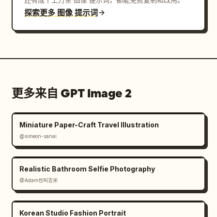
探索更多 图像 提示词
更多来自 GPT Image 2
Miniature Paper-Craft Travel Illustration
@simeon-sanai
Realistic Bathroom Selfie Photography
@Adam也叫吉米
Korean Studio Fashion Portrait