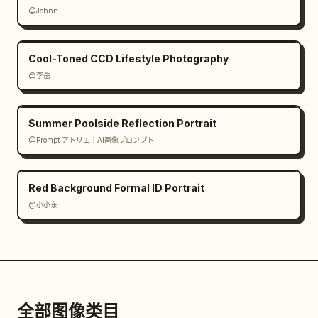
@Johnn
Cool-Toned CCD Lifestyle Photography
@李岳
Summer Poolside Reflection Portrait
@Prompt アトリエ｜AI画像プロンプト
Red Background Formal ID Portrait
@小小东
全部图像类目