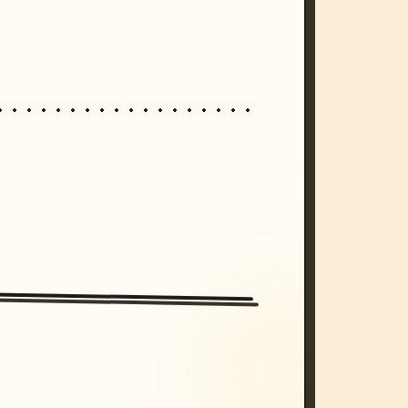
/imagine prompt: cinematic, cyberpunk s
unset, neon colors, 8k --v 6.0