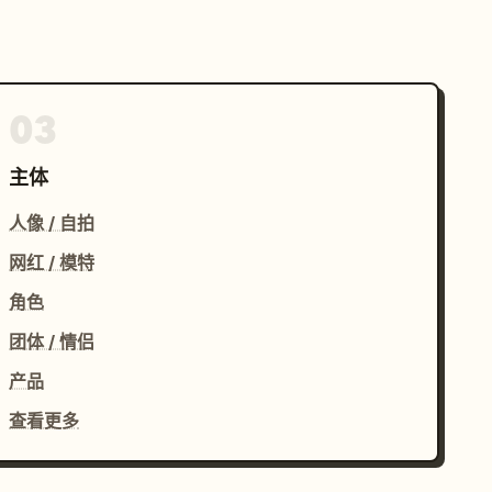
03
主体
人像 / 自拍
网红 / 模特
角色
团体 / 情侣
产品
查看更多