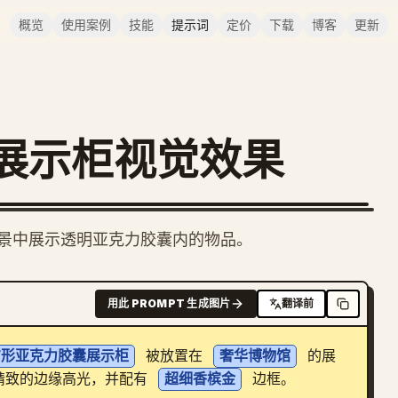
概览
使用案例
技能
提示词
定价
下载
博客
更新
展示柜视觉效果
场景中展示透明亚克力胶囊内的物品。
用此 PROMPT 生成图片
翻译前
方形亚克力胶囊展示柜
 被放置在 
奢华博物馆
 的展
精致的边缘高光，并配有 
超细香槟金
 边框。