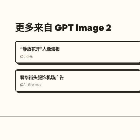
更多来自 GPT Image 2
“静放花开”人像海报
@小小东
奢华街头服饰机场广告
@Al-Shamus