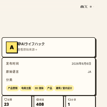
@AIライフハック
A
查看原始来源
发布时间
2026年6月6日
原始语言
JA
分类
产品营销
电商主图
3D 渲染
产品
建筑 / 室内设计
点赞
浏览
分享
23
408
1