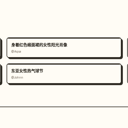
身着红色缎面裙的女性阳光肖像
@Aqsa
东亚女性热气球节
@Johnn