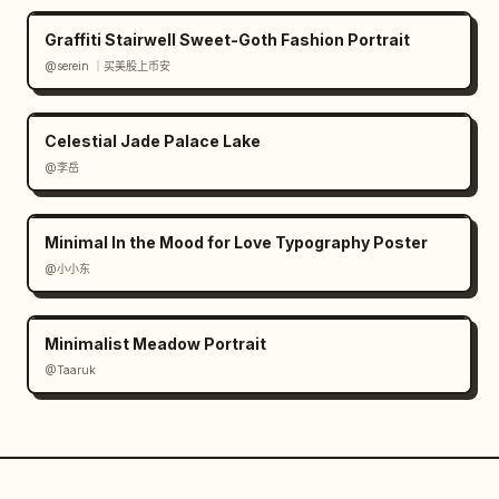
Graffiti Stairwell Sweet-Goth Fashion Portrait
@serein ｜买美股上币安
Celestial Jade Palace Lake
@李岳
Minimal In the Mood for Love Typography Poster
@小小东
Minimalist Meadow Portrait
@Taaruk