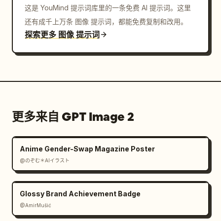
这是 YouMind 提示词库里的一条免费 AI 提示词。这里
还有成千上万条 图像 提示词，都能免费复制和改用。
探索更多 图像 提示词
更多来自 GPT Image 2
Anime Gender-Swap Magazine Poster
@のぞむ＊AIイラスト
Glossy Brand Achievement Badge
@AmirMušić