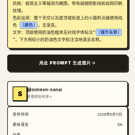
风格：极简主义等轴测鸟瞰图，带有超细阴影线和丝网印刷
博客
纹理。

色彩运用：整个天空以及屋顶或街道上的小面积点缀使用纯
色 
[颜色]
。无渐变。

更新
文字：顶部使用奶油色粗体无衬线字体标注“
[城市名称]
”，下方用较小的奶油色文字标注当地语言名称。
用此 PROMPT 生成图片
@simeon-sanai
S
查看原始来源
发布时间
2026年5月11日
原始语言
EN
分类