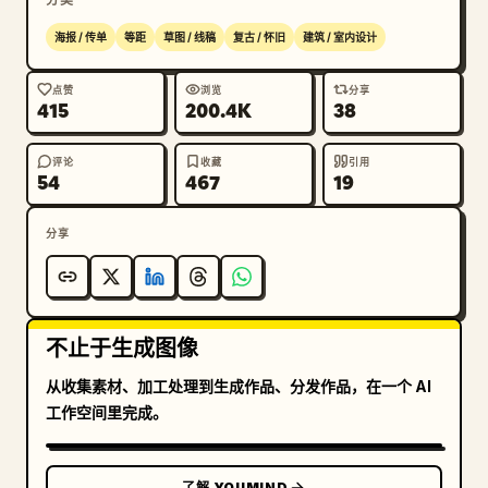
海报 / 传单
等距
草图 / 线稿
复古 / 怀旧
建筑 / 室内设计
点赞
浏览
分享
415
200.4K
38
评论
收藏
引用
54
467
19
分享
不止于生成图像
从收集素材、加工处理到生成作品、分发作品，在一个 AI
工作空间里完成。
了解 YOUMIND