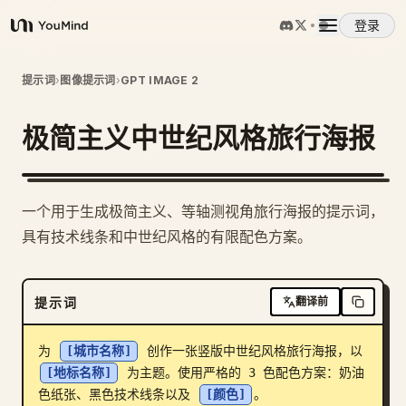
登录
YouMind
概览
提示词
›
图像提示词
›
GPT IMAGE 2
极简主义中世纪风格旅行海报
使用案例
技能
一个用于生成极简主义、等轴测视角旅行海报的提示词，
具有技术线条和中世纪风格的有限配色方案。
提示词
提示词
翻译前
定价
为 
[城市名称]
 创作一张竖版中世纪风格旅行海报，以 
下载
[地标名称]
 为主题。使用严格的 3 色配色方案：奶油
色纸张、黑色技术线条以及 
[颜色]
。
