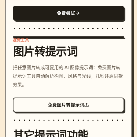
免费尝试
视觉工具
图片转提示词
/imagine prompt: cinemati
把任意图片转成可复用的 AI 图像提示词：免费图片转
c, cyberpunk sunset, neon
提示词工具自动解析构图、风格与光线，几秒还原同款
colors, 8k --v 6.0
效果。
免费图片转提示词
其它提示词功能