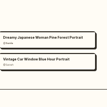
Dreamy Japanese Woman Pine Forest Portrait
@𝗦𝗮𝗻𝗶𝗮
Vintage Car Window Blue Hour Portrait
@Sairah