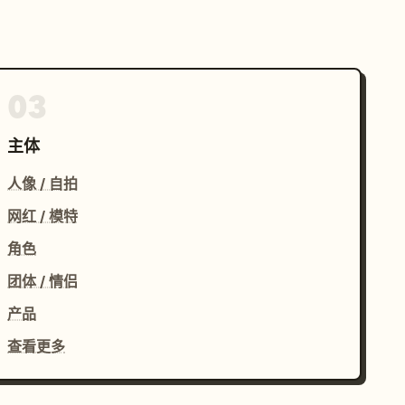
03
主体
人像 / 自拍
网红 / 模特
角色
团体 / 情侣
产品
查看更多