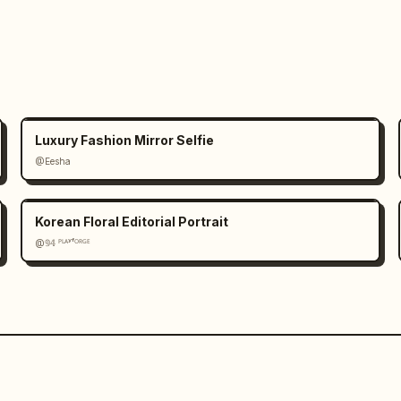
Luxury Fashion Mirror Selfie
@Eesha
Korean Floral Editorial Portrait
@𝟡𝟜 ᴾᴸᴬʸᶠᴼᴿᴳᴱ