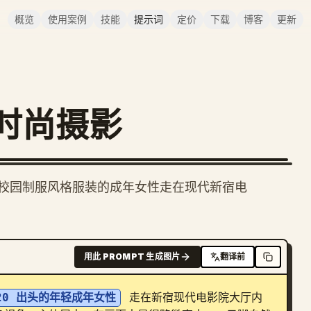
概览
使用案例
技能
提示词
定价
下载
博客
更新
时尚摄影
校园制服风格服装的成年女性走在现代新宿电
用此 PROMPT 生成图片
翻译前
20 出头的年轻成年女性
 走在新宿现代电影院大厅内