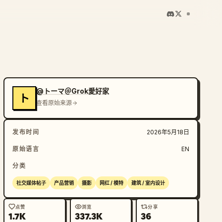
@トーマ＠Grok愛好家
ト
查看原始来源
发布时间
2026年5月18日
原始语言
EN
分类
社交媒体帖子
产品营销
摄影
网红 / 模特
建筑 / 室内设计
点赞
浏览
分享
1.7K
337.3K
36