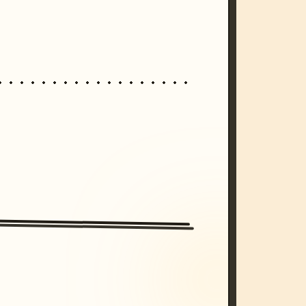
/imagine prompt: cinematic, cyberpunk s
unset, neon colors, 8k --v 6.0