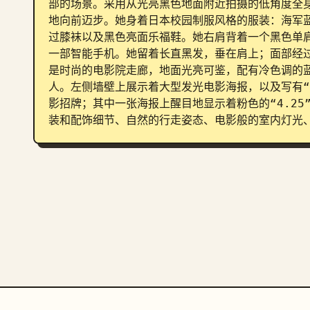
部的场景。采用从光亮黑色地面附近拍摄的低角度全
地向前迈步。她身着日本校园制服风格的服装：海军
过膝袜以及黑色亮面乐福鞋。她右肩背着一个黑色单
一部智能手机。她留着长直黑发，垂在肩上；面部经
是时尚的电影院走廊，地面光亮可鉴，配有冷色调的
人。左侧墙壁上展示着大型发光电影海报，以及写有“109 C
影招牌；其中一张海报上醒目地显示着粉色的“4.2
装和配饰细节、自然的行走姿态、电影般的室内灯光