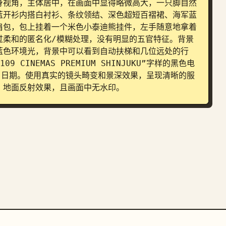
身视角，主体居中，在画面中显得略微高大，一只脚自然
蓝开衫内搭白衬衫、条纹领结、深色超短百褶裙、海军蓝
肩包，包上挂着一个米色小泰迪熊挂件，左手随意地拿着
过柔和的匿名化/模糊处理，没有明显的五官特征。背景
蓝色环境光，背景中可以看到自动扶梯和几位远处的行
INEMAS PREMIUM SHINJUKU”字样的黑色电
5”日期。使用真实的镜头畸变和景深效果，呈现清晰的服
、地面反射效果，且画面中无水印。