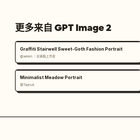
更多来自 GPT Image 2
Graffiti Stairwell Sweet-Goth Fashion Portrait
@serein ｜买美股上币安
Minimalist Meadow Portrait
@Taaruk