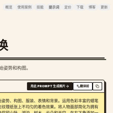
概览
使用案例
技能
提示词
定价
下载
博客
更新
换
始姿势和构图。
用此 PROMPT 生成图片
翻译前
始姿势、构图、服装、表情和背景。运用色彩丰富的蜡笔
在纹理纸张上不均匀的着色效果。将人物面部简化为拥有
格保留山脉、湖泊、树木、云朵和天空。在右下角添加一