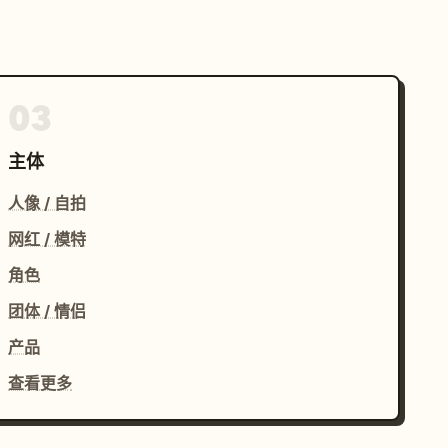
03
主体
人像 / 自拍
网红 / 模特
角色
团体 / 情侣
产品
查看更多