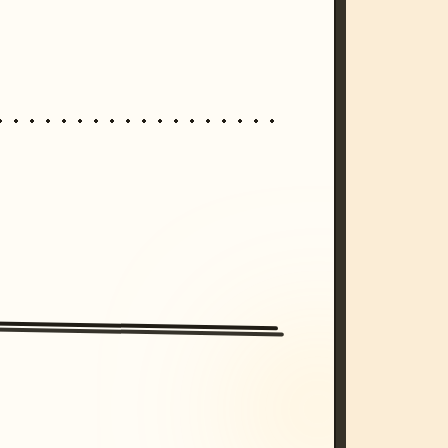
/imagine prompt: cinematic, cyberpunk s
unset, neon colors, 8k --v 6.0