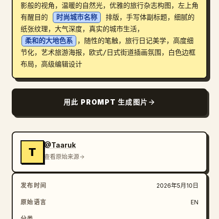
影般的视角，温暖的自然光，优雅的旅行杂志构图，左上角
博客
有醒目的 
时尚城市名称
 排版，手写体副标题，细腻的
纸张纹理，大气深度，真实的城市生活，
柔和的大地色系
，随性的笔触，旅行日记美学，高度细
更新
节化，艺术旅游海报，欧式/日式街道插画氛围，白色边框
布局，高级编辑设计
用此 PROMPT 生成图片
@Taaruk
T
查看原始来源
发布时间
2026年5月10日
原始语言
EN
分类