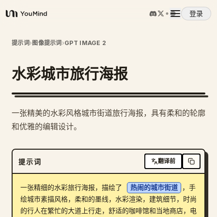
登录
YouMind
概览
提示词
›
图像提示词
›
GPT IMAGE 2
水彩城市旅行海报
使用案例
技能
一张精美的水彩风格城市街道旅行海报，具有柔和的轮廓
和优雅的编辑设计。
提示词
提示词
翻译前
定价
一张精细的水彩旅行海报，描绘了 
热闹的城市街道
，手
下载
绘城市素描风格，柔和的墨线，水彩渲染，建筑细节，时尚
的行人在繁忙的大道上行走，舒适的咖啡馆和当地商店，电