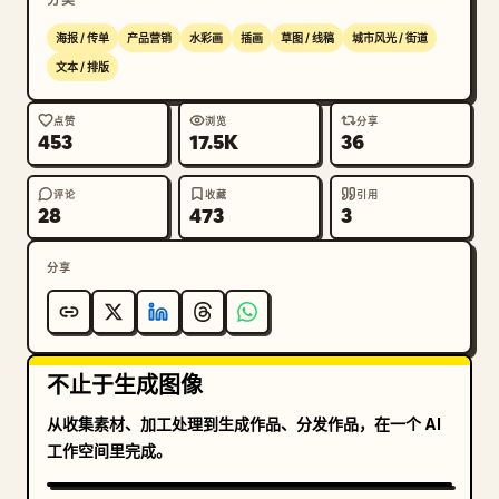
海报 / 传单
产品营销
水彩画
插画
草图 / 线稿
城市风光 / 街道
文本 / 排版
点赞
浏览
分享
453
17.5K
36
评论
收藏
引用
28
473
3
分享
不止于生成图像
从收集素材、加工处理到生成作品、分发作品，在一个 AI
工作空间里完成。