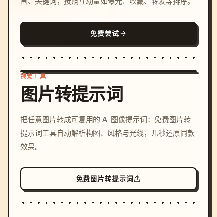
围、关键词，按照互动量如曝光、收藏、转发等排序。
免费尝试
视觉工具
图片转提示词
/imagine prompt: cinemati
把任意图片转成可复用的 AI 图像提示词：免费图片转
c, cyberpunk sunset, neon
提示词工具自动解析构图、风格与光线，几秒还原同款
colors, 8k --v 6.0
效果。
免费图片转提示词