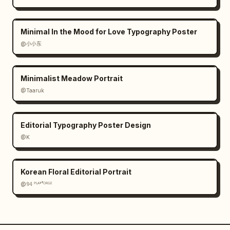
Minimal In the Mood for Love Typography Poster
@小小东
Minimalist Meadow Portrait
@Taaruk
Editorial Typography Poster Design
@K
Korean Floral Editorial Portrait
@𝟡𝟜 ᴾᴸᴬʸᶠᴼᴿᴳᴱ