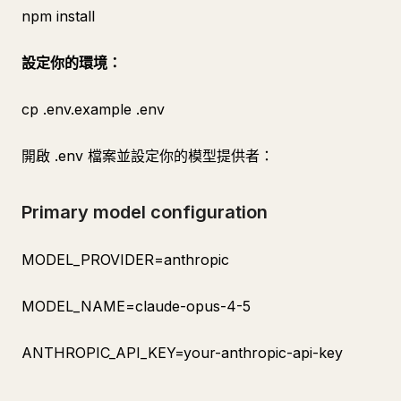
npm install
設定你的環境：
cp .env.example .env
開啟 .env 檔案並設定你的模型提供者：
Primary model configuration
MODEL_PROVIDER=anthropic
MODEL_NAME=claude-opus-4-5
ANTHROPIC_API_KEY=your-anthropic-api-key