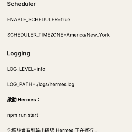
Scheduler
ENABLE_SCHEDULER=true
SCHEDULER_TIMEZONE=America/New_York
Logging
LOG_LEVEL=info
LOG_PATH=./logs/hermes.log
啟動 Hermes：
npm run start
你應該會看到輸出確認 Hermes 正在運行：