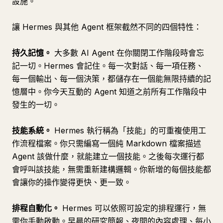
設施。
目的
觸發條件
讓 Hermes 與其他 Agent 框架截然不同的四個特性：
流程
持久記憶。
大多數 AI Agent 在你關閉工作階段時會忘
輸出
記一切。Hermes 會記住。每一次對話、每一項任務、
第 14 節：90 天建設計畫
每一個輸出、每一個決策，都儲存在一個能無限持續的記
複合的真實情況
憶層中。你今天互動的 Agent 知道之前所有工作階段中
發生的一切。
技能系統。
Hermes 執行稱為「技能」的可重複使用工
作流程檔案。你只需編寫一個純 Markdown 檔案描述
Agent 該做什麼，就能建立一個技能。之後每次運行都
會呼叫該技能，無需重新建構邏輯。你新增的每個技能都
會讓你的操作變得更快、更一致。
排程自動化。
Hermes 可以依照可設定的排程運行，無
需你手動啟動。早晨的研究簡報、夜間的內容處理、每小