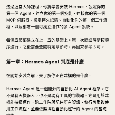
透過這堂大師課程，你將學會安裝 Hermes、設定你的
pipeline-orchestrator
第一個 Agent、建立你的第一個技能、連接你的第一個
Purpose
MCP 伺服器、設定持久記憶、自動化你的第一個工作流
Trigger
程，以及部署一個可獨立運作的多 Agent 系統。
Process
每個章節都建立在上一章的基礎上。第一次閱讀時請按順
Output
序進行。之後需要查閱特定章節時，再回來參考即可。
第十一章：進階技能模式
Process
第一章：Hermes Agent 到底是什麼
Process
在開始安裝之前，先了解你正在建構的是什麼。
品質閘門
記憶驅動流程
Hermes Agent 是一個開源的自動化 AI Agent 框架。它
第 12 節：常見問題排解
不是聊天機器人，也不是現有工具的包裝器。它是用於建
第 13 節：衡量與改善你的操作
構能持續運作、跨工作階段記住所有資訊、執行可重複使
每週回顧
用工作流程、並能依照排程自動化運行的 Agent 的基礎