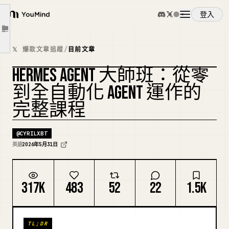
第七章：連接 MCP 伺服器
登入
YouMind
Filesystem MCP — read and write local files
文章大綱
Web search — real-time Brave Search
概覽
𝕏 爆款文章追蹤
/
目前文章
GitHub — repository access
HERMES AGENT 大師班：從零
Puppeteer — browser automation
使用案例
複刻封面
到全自動化 AGENT 運作的
Filesystem
完整課程
Brave Search
技能
GitHub
@
CYRILXBT
Puppeteer
提示詞
英語
2026年5月31日
Process
第八章：排程器系統
定價
317K
483
52
22
1.5K
第九章：建構完整的內容營運
content-opportunity
下載
TL;DR
Purpose