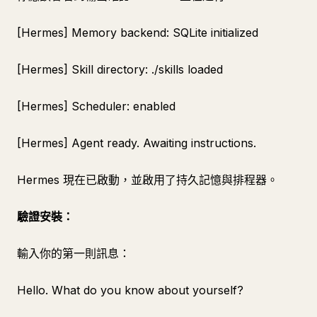
[Hermes] Memory backend: SQLite initialized
[Hermes] Skill directory: ./skills loaded
[Hermes] Scheduler: enabled
[Hermes] Agent ready. Awaiting instructions.
Hermes 現在已啟動，並啟用了持久記憶與排程器。
驗證安裝：
輸入你的第一則訊息：
Hello. What do you know about yourself?