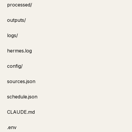
processed/
outputs/
logs/
hermes.log
config/
sources.json
schedule.json
CLAUDE.md
.env