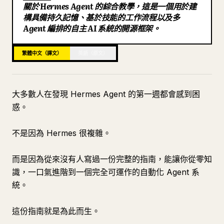
關於 Hermes Agent 的綜合教學，這是一個用於建
Trigger
部落格
構具備持久記憶、基於技能的工作流程以及多
Agent 編排的自主 AI 系統的開源框架。
Process
Output
更新
繁體中文（譯文）
英語（原文）
draft-generator
Purpose
大多數人在發現 Hermes Agent 的第一週都會感到困
Trigger
惑。
Process
Output
不是因為 Hermes 很複雜。
performance-tracker
而是因為從來沒有人寫過一份完整的指南，能讓你從零知
Purpose
識，一口氣進階到一個完全可運作的自動化 Agent 系
Trigger
統。
Process
Output
這份指南就是為此而生。
第十章：多 Agent 運作