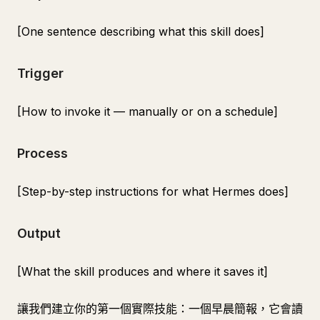
[One sentence describing what this skill does]
Trigger
[How to invoke it — manually or on a schedule]
Process
[Step-by-step instructions for what Hermes does]
Output
[What the skill produces and where it saves it]
讓我們建立你的第一個實際技能：一個早晨簡報，它會讀