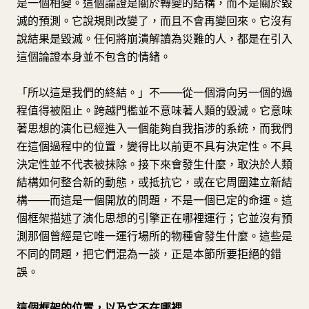
是一個相變。這個論證是關於轉變的結構，而不是關於毀
滅的預測。它說規則改變了，而且不會再變回來。它沒有
說結果是毀滅。任何將崩潰解讀為災難的人，都是在引入
這個論證本身並不包含的情緒。
「所以這是我們的終結。」不——從一個滑向另一個的過
程值得被阻止。跨越門檻並不意味著人類的毀滅。它意味
著思想的演化已經進入一個能夠自我指涉的系統，而我們
在這個過程中的位置，變得比以前更不具有決定性。不具
決定性並不代表被抹除。接下來會發生什麼，取決於人類
結構如何整合新的動態，或抵抗它，或在它周圍建立新結
構——而這是一個開放的問題，不是一個已定的命運。這
個框架描述了演化思想的引擎正在哪裡運行；它並沒有預
測那個曾經是它唯一運行場所的物種會發生什麼。這些是
不同的問題，把它們混為一談，正是本節所要拒絕的錯
誤。
這個框架的位置，以及它不在哪裡