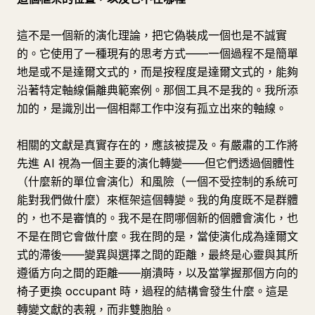
這不是一個新的演化理論，把它偽裝成一個也是不誠實
的。它使用了一種現有的思考方式——一個過程不是簡單
地是或不是達爾文式的，而是按程度是達爾文式的，能夠
沿著特定軸線偏離典範案例。那個工具不是我的。我所添
加的，是識別出一個相鄰工作中沒有孤立出來的軸線。
相關的文獻是真實存在的，應該被提及。有嚴肅的工作將
先進 AI 視為一個主要的演化轉變——但它們透過個體性
（什麼新的單位會演化）和風險（一個不受控制的系統可
能對我們做什麼）來框架這個轉變。我的角度既不是群體
的，也不是審慎的。我不是在問哪個新的個體會演化，也
不是在問它會做什麼。我在問的是，當使演化成為達爾文
式的滯後——變異與選擇之間的距離，最終是心靈與其所
遵循方向之間的距離——崩潰時，以及當掌握那個方向的
椅子更換 occupant 時，過程的結構會發生什麼。這是
轉變文獻的表親，而非雙胞胎。