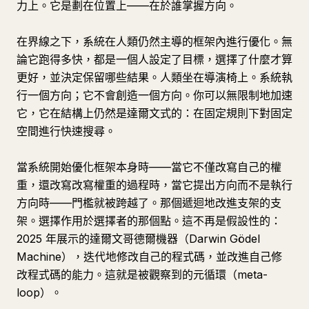
力上。它是劃在位置上——在於誰掌握方向。
在界線之下，系統在人類仍然主導的框架內進行優化。無
論它跑得多快，都是一個人設定了目標，選擇了什麼才算
更好，並決定保留哪些結果。人類坐在導演椅上。系統執
行一個方向；它不會創造一個方向。你可以無限制地加速
它，它在結構上仍然是達爾文式的：在固定規則下對固定
空間進行快速搜尋。
當系統開始優化框架本身時——當它不僅改寫自己的權
重，還改寫改寫權重的過程時，當它提出方向而不是執行
方向時——門檻就被跨越了。那個遞迴地改進支架的支
架。選擇作用於選擇者的那個點。這不再是假設性的：
2025 年展示的達爾文哥德爾機器（Darwin Gödel
Machine），迭代地修改自己的程式碼，並改進自己修
改程式碼的能力。這就是被觀察到的元循環（meta-
loop）。