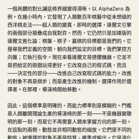
一個具體的對比讓這條界線變得清晰。以 AlphaZero 為
例。在幾小時內，它發現了人類數百年棋藝中從未想過的
西洋棋走法——超人類的變異、即時的選擇，達爾文引擎
的兩個部分摺疊成自我對弈。然而，它仍然只是加速版的
達爾文進化論：棋盤、棋子、贏棋的目標都是我們的。它
搜尋我們定義的空間，朝向我們設定的目標。我們掌控方
向盤；它執行指令。現在來看達爾文哥德爾機器。它並不
是把給定的遊戲玩得更好。它改寫自己的程式碼，而且
——決定性的部分——改進自己改寫程式碼的能力。改進
的對象不再是棋步；而是產生改進的機制。選擇作用於選
擇者。在那裡，導演椅開始移動。
因此，這個標準是明確的，而能力標準則是模糊的。門檻
是人類離開理論生產的導演椅的那一刻——不是機器變聰
明的那一刻，而是它不再需要人類來掌握方向的那一刻。
在這點的兩側，動態並非相同動態的縮放。它們是不同的
動態。被選擇的對象不再是特質、權重或輸出。它是演化