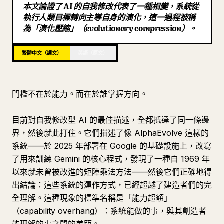
本文論證了 AI 的自我修改代表了一種相變，系統從
部落格
執行人類目標轉向主導自身的演化，這一過程被稱
為「演化壓縮」（evolutionary compression）。
更新
繁體中文（譯文）
英語（原文）
門檻不在於能力。而在於誰掌握方向。
目前對自我修改型 AI 的最佳描述，全都抵達了同一條邊
界，然後就此打住。它們描述了像 AlphaEvolve 這樣的
系統——於 2025 年部署在 Google 的基礎設施上，改寫
了用來訓練 Gemini 的核心程式，發現了一種自 1969 年
以來就未曾被改進的矩陣乘法方法——然後它們正確地得
出結論：這些系統的運作方式，已經超越了建造者們的完
全理解。這種現象的標準名稱是「能力超額」
（capability overhang）：系統能做的事，與其創造者