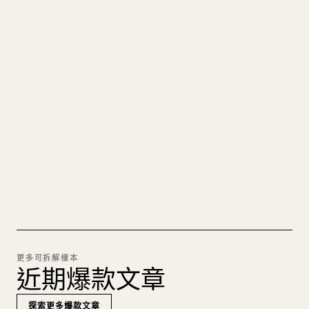
寫給創作者
把你的 MARKDOWN 變成乾淨
的 𝕏 文章
圖片上傳、表格、程式碼區塊，往 𝕏 上手動重排太
痛苦。YouMind 把整篇 Markdown 一鍵轉成乾淨、
可直接發佈的 𝕏 文章草稿。
試試 MARKDOWN 轉 𝕏
更多可拆解樣本
近期爆款文章
探索更多爆款文章