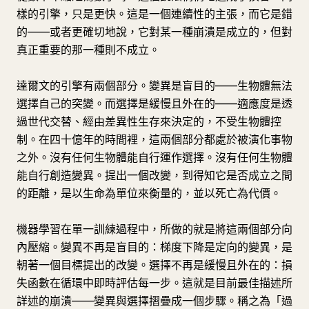
樣的引擎，只是更快。這是一個連續性的主張，而它是錯
的——或者更確切地說，它對某一種崩潰是成立的，但對
真正重要的那一種則不成立。
達爾文的引擎有兩個部分。變異是盲目的——生物體無法
選擇自己的突變。而選擇是緩慢且外在的——適應度是透
過世代交替、經由差異性生存來決定的，不受生物體控
制。在四十億年的時間裡，這兩個部分都處於被演化事物
之外。沒有任何生物體能自行運作選擇。沒有任何生物體
能自行創造變異。提出一個改變，到得知它是否成立之間
的距離，是以生命為單位來衡量的，並以死亡為代價。
機器學習在單一訓練過程中，所做的就是將這兩個部分向
內壓縮。變異不再是盲目的：梯度下降是定向的變異，是
朝著一個目標提出的改變。選擇不再是緩慢且外在的：損
失函數在循環中即時評估每一步。這就是目前最佳描述所
詳述的崩潰——變異與選擇摺疊成一個步驟。稱之為「過