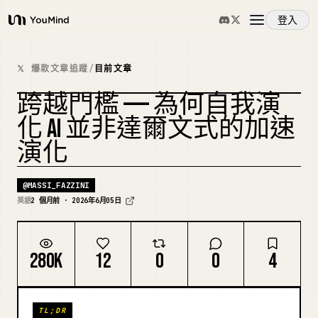
登入
YouMind
概覽
𝕏 爆款文章追蹤
/
目前文章
跨越門檻 —— 為何自我演
使用案例
複刻封面
化 AI 並非達爾文式的加速
演化
技能
@
MASSI_FAZZINI
提示詞
英語
2 個月前 · 2026年6月05日
定價
280K
12
0
0
4
下載
TL;DR