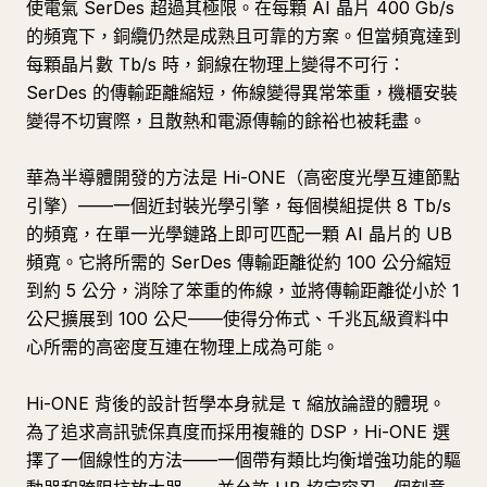
使電氣 SerDes 超過其極限。在每顆 AI 晶片 400 Gb/s
的頻寬下，銅纜仍然是成熟且可靠的方案。但當頻寬達到
每顆晶片數 Tb/s 時，銅線在物理上變得不可行：
SerDes 的傳輸距離縮短，佈線變得異常笨重，機櫃安裝
變得不切實際，且散熱和電源傳輸的餘裕也被耗盡。
華為半導體開發的方法是 Hi-ONE（高密度光學互連節點
引擎）——一個近封裝光學引擎，每個模組提供 8 Tb/s
的頻寬，在單一光學鏈路上即可匹配一顆 AI 晶片的 UB
頻寬。它將所需的 SerDes 傳輸距離從約 100 公分縮短
到約 5 公分，消除了笨重的佈線，並將傳輸距離從小於 1
公尺擴展到 100 公尺——使得分佈式、千兆瓦級資料中
心所需的高密度互連在物理上成為可能。
Hi-ONE 背後的設計哲學本身就是 τ 縮放論證的體現。
為了追求高訊號保真度而採用複雜的 DSP，Hi-ONE 選
擇了一個線性的方法——一個帶有類比均衡增強功能的驅