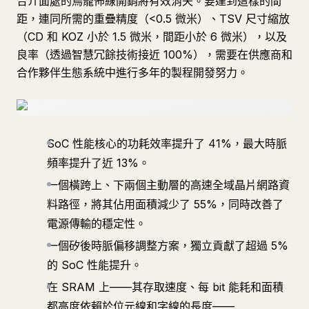
合介面處的鳥籠佈線開銷將有效消失。要達到這樣的間
距，連同所需的重疊精度（<0.5 微米）、TSV 尺寸縮放
（CD 和 KOZ 小於 1.5 微米，間距小於 6 微米），以及
良率（透過智慧冗餘技術接近 100%），需要在供應商和
合作夥伴生態系統中進行多年的製程開發努力。
SoC 性能核心的功耗效率提升了 41%，最大時脈
頻率提升了近 13%。
一個橫跨上、下兩個主動層的高速全域晶片網路資
料路徑，將其佔用面積減少了 55%，同時改善了
電源傳輸的穩定性。
一個矽後時脈偏移調整方案，獨立貢獻了超過 5%
的 SoC 性能提升。
在 SRAM 上——其存取速度、每 bit 能耗和面積
都高度依賴於位元線和字線的長度——