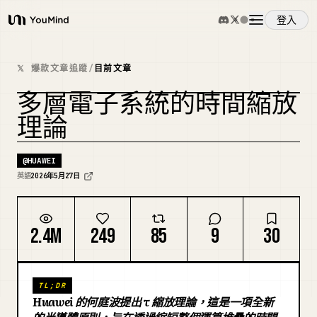
登入
YouMind
概覽
𝕏 爆款文章追蹤
/
目前文章
多層電子系統的時間縮放
使用案例
理論
技能
@
HUAWEI
英語
2026年5月27日
提示詞
2.4M
249
85
9
30
定價
TL;DR
下載
Huawei 的何庭波提出 τ 縮放理論，這是一項全新