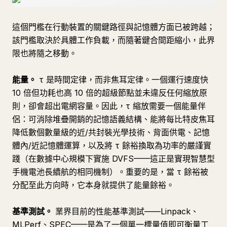
這個門檻在行動裝置的關鍵路徑與記憶體方面已被跨越；
該門檻取決於具體工作負載，而隨著鍵合間距縮小，此界
限也將隨之移動。
能量。
τ 是時間定律，而非焦耳定律。一個運行速度快
10 倍但功耗也高 10 倍的超級節點並未違反任何縮放原
則，卻會超出電網容量。因此，τ 縮放需要一個能量伴
侶：可消除堆疊開銷的記憶語義結構、能將每比特皮焦耳
降低數個數量級的近/共封裝光學技術、背面供電、記憶
體內/近記憶體運算，以及將 τ 餘裕換取為功率的嚴謹實
踐（在數據中心規模下實施 DVFS——這正是實現智慧型
手機電池長續航的相同機制）。重要的是，當 τ 餘裕被
分配至此方向時，它本身就提供了能量餘裕。
基準測試。
業界目前的性能基準測試——Linpack、
MLPerf、SPEC——是為了一個單一標量值即可衡量工