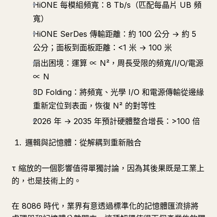
HiONE 每模組頻寬：8 Tb/s（匹配每晶片 UB 頻
寬）
HiONE SerDes 傳輸距離：約 100 公分 → 約 5
公分；面板到面板距離：<1 米 → 100 米
扇出困境：運算 ∝ N²，周長受限的頻寬/I/O/電源
∝ N
3D Folding：將頻寬、光學 I/O 和電源傳輸從邊緣
重新定位到表面，恢復 N² 的對等性
2026 年 → 2035 年預計硬體整合增長：>100 倍
邏輯與記憶體：從解耦到重新融合
τ 縮放的一個影響值得單獨討論，因為其後果既是工業上
的，也是技術上的。
在 8086 時代，業界有意透過標準化的記憶體匯流排將