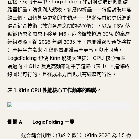
在接下來的十年中，LogicFolding 預計將從局部的關鍵
路徑折疊，演進到大規模、多層的折疊——每個封裝中容
納三個、四個甚至更多的主動層——這將得益於更低溫的
混合鍵合技術（放寬各層之間的熱預算），以及 TSV 落
點從頂層金屬層下移至 M6，這將釋放超過 30% 的高層
繞線資源。從 2026 年到 2035 年，電晶體密度預計將提
升至每平方毫米 4 億個電晶體甚至更高。與此同時，
LogicFolding 也使 Kirin 能夠大幅提升 CPU 核心頻率，
為邁向 4 GHz 及更高頻率鋪平了道路（表 1）。這條路
線圖是可行的，且在成本方面也具有經濟可行性。
表 1. Kirin CPU 性能核心工作頻率的趨勢。
側欄 A——LogicFolding 一覽
混合鍵合間距：低於 2 微米（Kirin 2026 為 1.5 微