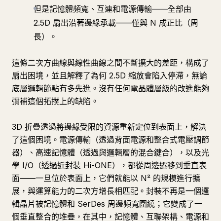
但是記憶體頻寬、互連和電源傳輸——全部由
2.5D 扇出沿著邊緣承載——僅與 N 成正比（周
長）。
這條二次方曲線與線性曲線之間不斷擴大的差距，構成了
扇出困境，並且解釋了為何 2.5D 縮放會陷入停滯，無論
底層邏輯節點有多先進。沒有任何電晶體層級的改進能夠
彌補這個拓撲上的缺陷。
3D 折疊透過將邊緣受限的資源重新定位到表面上，解決
了這個困境。電源傳輸（透過背面電源和整合式電壓調節
器）、高速記憶體（透過與邏輯層的混合鍵合），以及光
學 I/O（透過近封裝 Hi-ONE），都從周邊遷移到垂直表
面——一旦位於表面上，它們就能以 N² 的規模進行擴
展，與運算能力的二次方增長相匹配。封裝不再是一個邏
輯晶片被記憶體和 SerDes 周邊頻寬圍繞；它變成了一
個垂直整合的堆疊，在其中，記憶體、互聯架構、電源和