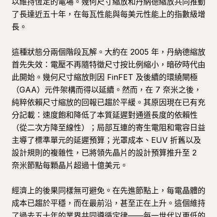
以維持恆定的電場。幾何尺寸縮放和丹納德縮放共同推動
了長達近五十年，在每瓦性能與每美元性能上的指數級增
長。
這種狀態分兩個階段瓦解。大約在 2005 年，丹納德縮放
首先失效：電壓不再隨特徵尺寸按比例縮小，暗矽時代由
此開始。幾何尺寸縮放則因 FinFET 及後續的環繞閘極
（GAA）元件架構而得以延續。然而，在 7 奈米之後，
純粹依賴尺寸縮放的回報已趨於平緩。其原因現在已有充
分記載：速度飽和降低了本質延遲對通道長度的依賴性
（從二次方降至線性）；局部互連的寄生電阻和電容日益
主導了標準單元的延遲預算；光罩成本、EUV 折舊以及
設計規則的複雜性，已將領先晶片的設計預算推升至 2
奈米節點每顆晶片超過十億美元。
經濟上的後果同樣無可避免。在先進節點上，每電晶體的
成本已趨於平穩，而在最前沿，甚至正在上升。這個維持
了過去五十年的業界共同遵循定律——每一世代以更低的