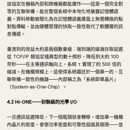
該協定在機箱內部和跨機箱都能運作——這是一個完全對
等的互聯架構，能在整個系統中本地化地暴露記憶體語
義。資料移動被簡化為在記憶體語義層面上無需轉換的點
對點傳輸，並由硬體管理的快取一致性取代了軟體層的訊
息傳遞。
量測到的效益大約是兩個數量級：端到端的遠端存取延遲
從 TCP/IP 類協定棧典型的數十微秒，降低到大約 100
奈秒——在主導通訊軸向上，系統 τ 實現了約 500 倍的
縮減。在機櫃規模上，這使得系統趨近於一個單一的、互
聯架構一致性的機器——內部稱之為「系統即單晶片」
（System-as-One-Chip）。
4.2 Hi-ONE——封裝級的光學 I/O
一旦通訊延遲降低，下一個瓶頸就會轉移。增加單一機櫃
內晶片的密度，會使功率密度和可靠性超過其極限——並