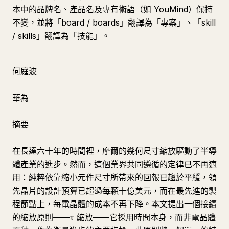
本中的品牌名、產品名及專有術語（如 YouMind）保持
不變，並將「board / boards」翻譯為「專案」、「skill
/ skills」翻譯為「技能」。
何庭波
華為
摘要
在長達六十年的時間裡，摩爾的幾何尺寸縮放驅動了半導
體產業的進步。然而，這個業界共同遵循的定律已不再適
用：純粹依靠縮小元件尺寸所帶來的回報已趨於平緩，領
先晶片的設計預算已超過每顆十億美元，而在最先進的製
程節點上，每電晶體的成本不再下降。本文提出一個接續
的縮放原則——τ 縮放——它採用時間本身，而非電晶體