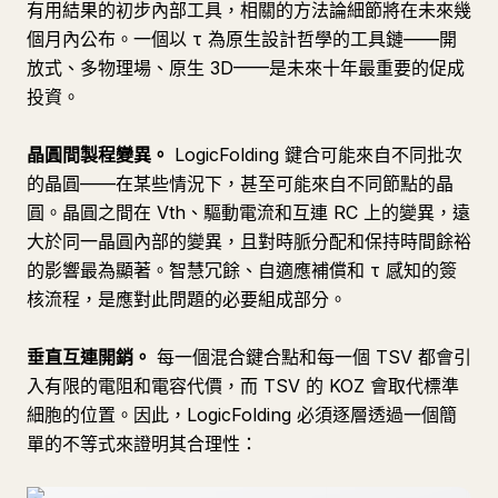
有用結果的初步內部工具，相關的方法論細節將在未來幾
個月內公布。一個以 τ 為原生設計哲學的工具鏈——開
放式、多物理場、原生 3D——是未來十年最重要的促成
投資。
晶圓間製程變異。
LogicFolding 鍵合可能來自不同批次
的晶圓——在某些情況下，甚至可能來自不同節點的晶
圓。晶圓之間在 Vth、驅動電流和互連 RC 上的變異，遠
大於同一晶圓內部的變異，且對時脈分配和保持時間餘裕
的影響最為顯著。智慧冗餘、自適應補償和 τ 感知的簽
核流程，是應對此問題的必要組成部分。
垂直互連開銷。
每一個混合鍵合點和每一個 TSV 都會引
入有限的電阻和電容代價，而 TSV 的 KOZ 會取代標準
細胞的位置。因此，LogicFolding 必須逐層透過一個簡
單的不等式來證明其合理性：