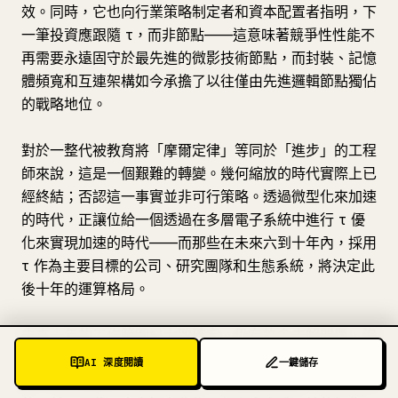
效。同時，它也向行業策略制定者和資本配置者指明，下
一筆投資應跟隨 τ，而非節點——這意味著競爭性性能不
再需要永遠固守於最先進的微影技術節點，而封裝、記憶
體頻寬和互連架構如今承擔了以往僅由先進邏輯節點獨佔
的戰略地位。
對於一整代被教育將「摩爾定律」等同於「進步」的工程
師來說，這是一個艱難的轉變。幾何縮放的時代實際上已
經終結；否認這一事實並非可行策略。透過微型化來加速
的時代，正讓位給一個透過在多層電子系統中進行 τ 優
化來實現加速的時代——而那些在未來六到十年內，採用
τ 作為主要目標的公司、研究團隊和生態系統，將決定此
後十年的運算格局。
未來十年的工作範圍已大致確定。仍有許多未解問題，沒
有任何單一組織能夠獨立解決——工具鏈、標準、基準測
AI 深度閱讀
一鍵儲存
試、元件物理學以及經濟模型，都需要來自單一公司以外