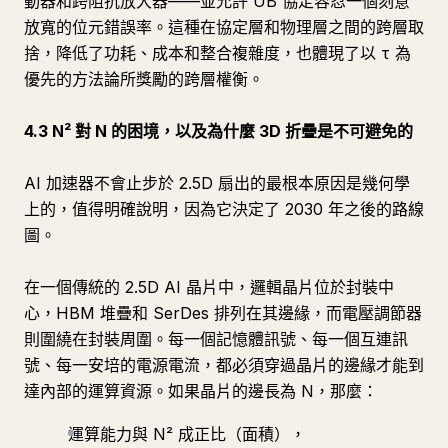
動器和跨阻抗放大器——並允許 UB 協定容忍一個刻意
放寬的位元錯誤率。這種在協定層和物理層之間的跨層取
捨，降低了功耗、成本和整合複雜度，也體現了以 τ 為
優先的方法論所獎勵的跨層權衡。
4.3 N² 對 N 的困境，以及為什麼 3D 折疊是不可避免的
AI 加速器不會止步於 2.5D 扇出的最根本原因是幾何學
上的，值得明確說明，因為它決定了 2030 年之後的路線
圖。
在一個傳統的 2.5D AI 晶片中，邏輯晶片位於封裝中
心，HBM 堆疊和 SerDes 排列在其邊緣，而電壓調節器
則圍繞在封裝周圍。每一個記憶體訊號、每一個互連訊
號、每一安培的電源電流，都必須穿過晶片的邊緣才能到
達內部的運算資源。如果晶片的邊長為 N，那麼：
運算能力與 N² 成正比（面積），