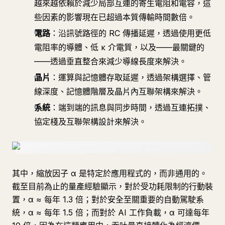
越來越依賴於減少局部互連的寄生電阻和電容，這
些因素的影響現在已超過本質傳輸時間數倍。
電路
：沿訊號路徑的 RC 傳播延遲，透過使用更低
電阻率的導體、低 κ 介電質，以及——最關鍵的
——透過垂直整合來減少導線長度來解決。
晶片
：運算與記憶體存取延遲，透過架構選擇、管
線深度、記憶體階層及晶片內互聯架構來解決。
系統
：端到端的訊息與同步時間，透過互連拓撲、
協定棧及互聯架構設計來解決。
其中，縮放因子 α 是特定於應用程式的，而非通用的。
截至目前為止的量產經驗顯示，對於受功耗限制的行動裝
置，α ≈ 每年 1.3 倍；對於安全至關重要的自動駕駛系
統，α ≈ 每年 1.5 倍；而對於 AI 工作負載，α 可達每年