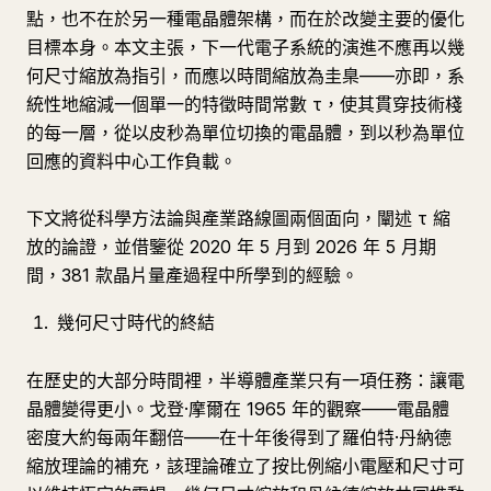
點，也不在於另一種電晶體架構，而在於改變主要的優化
目標本身。本文主張，下一代電子系統的演進不應再以幾
何尺寸縮放為指引，而應以時間縮放為圭臬——亦即，系
統性地縮減一個單一的特徵時間常數 τ，使其貫穿技術棧
的每一層，從以皮秒為單位切換的電晶體，到以秒為單位
回應的資料中心工作負載。
下文將從科學方法論與產業路線圖兩個面向，闡述 τ 縮
放的論證，並借鑒從 2020 年 5 月到 2026 年 5 月期
間，381 款晶片量產過程中所學到的經驗。
幾何尺寸時代的終結
在歷史的大部分時間裡，半導體產業只有一項任務：讓電
晶體變得更小。戈登·摩爾在 1965 年的觀察——電晶體
密度大約每兩年翻倍——在十年後得到了羅伯特·丹納德
縮放理論的補充，該理論確立了按比例縮小電壓和尺寸可