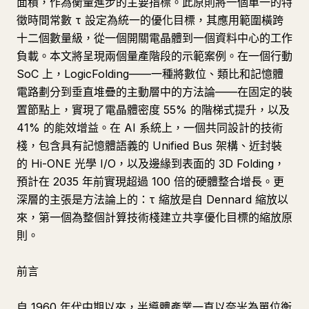
面積，作為衡量進步的主要指標。此原則將一個單一的特
徵時間常數 τ 設定為統一的優化目標，其應用範圍橫跨
十二個數量級，從一個開關電晶體到一個資料中心的工作
負載。本文將呈現兩個量產階段的示範案例。在一個行動
SoC 上，LogicFolding——一種將數位、類比和記憶體
電路劃分到垂直堆疊的主動層中的方法論——在固定的裝
置節點上，實現了電晶體密度 55% 的階梯式提升，以及
41% 的能效增益。在 AI 系統上，一個共同設計的技術
棧，包含具有記憶體語義的 Unified Bus 架構、近封裝
的 Hi-ONE 光學 I/O，以及邊緣到表面的 3D Folding，
預計在 2035 年前實現超過 100 倍的硬體整合增長。更
深層的主張是方法論上的：τ 縮放是自 Dennard 縮放以
來，第一個為整個計算技術棧建立共享優化目標的縮放原
則。
前言
自 1960 年代中期以來，半導體產業一直以奈米為單位衡