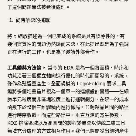
了這個問題無法被延後處理。
尚待解決的挑戰
將 τ 縮放描述為一個已完成的系統是具有誤導性的。有
幾個實質性的問題仍然懸而未決，在此提出既是為了強調
正在進行的工作，也是為了邀請外部合作。
工具鏈與方法論。
當今的 EDA 是為一個將面積、時序和
功耗沿著三個獨立軸向進行優化的時代而開發的，系統 τ
僅作為殘留量產生。全面規模的 LogicFolding 要求工具
鏈將多個堆疊晶片視為一個單一的連續設計實體——在細
胞單元粒度而非區塊粒度上進行邏輯劃分，在統一的成本
函數下於整個三維體積內進行佈局，並跨越晶片間的路徑
進行時序收斂，而這些路徑中，垂直互連的寄生參數、
KOZ 排除區域以及晶圓間的製程變異會以傳統二維工具
無法充分處理的方式相互作用。我們已經開發出能夠產生