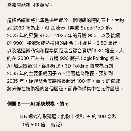
邏輯層能夠同步擴展。
這條路線圖將此演進過程置於一個明確的時間表上。大約
到 2030 年為止，AI 加速器（昇騰 SuperPoD 系列——
2025 年的昇騰 910C、2026 年的昇騰 950，以及後續
的 990）將依賴成熟技術的組合：小晶片、2.5D 扇出，
以及透過微凸塊和標準間距混合鍵合實現的 3D 堆疊。大
約在 2030 年左右，昇騰 990 將把 LogicFolding 引入
AI 加速器類別，從那時起，3D Folding 將成為直到
2035 年的主要承載因子 α。沿著這條路徑，預計到
2035 年，硬體整合度將增長超過 100 倍，而 τ 的縮減
將分佈在技術棧的各個層級，而非僅僅集中在元件層級。
側欄 B——AI 系統規模下的 τ
UB 遠端存取延遲：約數十微秒 → 約 100 奈秒
（約 500 倍 τ 縮減）