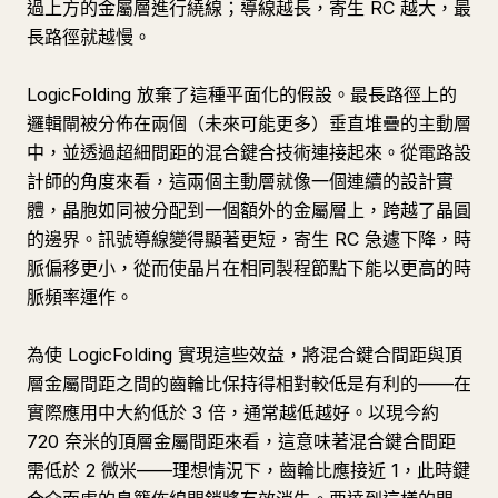
過上方的金屬層進行繞線；導線越長，寄生 RC 越大，最
長路徑就越慢。
LogicFolding 放棄了這種平面化的假設。最長路徑上的
邏輯閘被分佈在兩個（未來可能更多）垂直堆疊的主動層
中，並透過超細間距的混合鍵合技術連接起來。從電路設
計師的角度來看，這兩個主動層就像一個連續的設計實
體，晶胞如同被分配到一個額外的金屬層上，跨越了晶圓
的邊界。訊號導線變得顯著更短，寄生 RC 急遽下降，時
脈偏移更小，從而使晶片在相同製程節點下能以更高的時
脈頻率運作。
為使 LogicFolding 實現這些效益，將混合鍵合間距與頂
層金屬間距之間的齒輪比保持得相對較低是有利的——在
實際應用中大約低於 3 倍，通常越低越好。以現今約
720 奈米的頂層金屬間距來看，這意味著混合鍵合間距
需低於 2 微米——理想情況下，齒輪比應接近 1，此時鍵