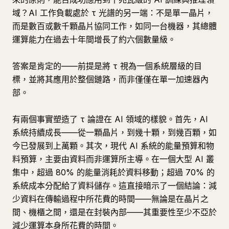
域？AI 工作負載處於 τ 光譜的另一端：不是單一晶片，
而是數百或數千顆晶片協同工作，如同一台機器，其總體
運算能力在過去十年間增長了約六個數量級。
答案是肯定的——前提是將 τ 視為一個系統層級的目
標，並將其應用於整個鏈路，而非僅僅在單一加速器內
部。
有兩個事實塑造了 τ 論證在 AI 領域的樣貌。首先，AI
系統持續成長——從一顆晶片，到幾十顆，到幾百顆，如
今已發展到上萬顆。其次，現代 AI 系統的能量預算和物
料預算，主要由資料而非運算所主導。在一個大型 AI 叢
集中，超過 80% 的能量消耗於資料移動；超過 70% 的
系統成本分配給了資料儲存。這直接暗示了一個結論：減
少資料在傳輸過程中所花費的時間——無論是在晶片之
間、機櫃之間，還是在封裝內部——其重要性至少不亞於
減少運算本身所花費的時間。