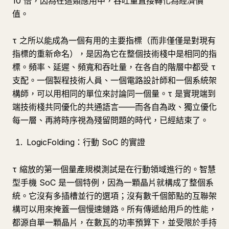
10 倍，因為在這類應用中，吞吐量直接轉化為經濟價
值。
τ 之所以能成為一個有用的主要指標（而非僅僅是對現有
指標的重新命名），是因為它在整個技術棧中是相同的指
標。頻率、延遲、頻寬和吞吐量，在各自的階層中都受 τ
支配。一個製程技術人員、一個電路設計師和一個系統架
構師，可以用相同的單位來討論同一個量。τ 是實現端到
端技術棧共同優化的共通語言——而各自為政、獨立優化
每一層、再將時序視為殘留問題的時代，已經結束了。
LogicFolding：行動 SoC 的實證
τ 縮放的第一個量產規模測試是在行動領域進行的。智慧
型手機 SoC 是一個特例，因為一顆晶片就構成了整個系
統。它沒有多插槽並行的選項；沒有數千個節點的互聯架
構可以用來掩蓋一個慢速鏈路。所有傳遞給用戶的性能，
都源自單一顆晶片，在數瓦的功率預算下，並受限於手持