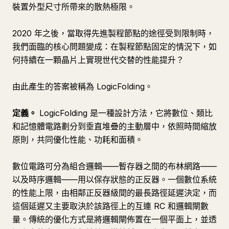
裝置外型尺寸所帶來的散熱極限。
2020 年之後，當取得先進製程節點的途徑受到限制時，
我們面臨的核心問題變成：在製程節點固定的情況下，如
何持續在一顆晶片上實現世代交替的性能提升？
由此產生的答案被稱為 LogicFolding。
定義。
LogicFolding 是一種設計方法，它將數位、類比
和記憶體電路劃分到垂直堆疊的主動層中，依照時間縮放
原則，共同優化性能、功耗和面積。
數位電路可分為組合邏輯——暫存器之間的布林網路——
以及時序邏輯——用以保存狀態的正反器。一個數位系統
的性能上限，由相鄰正反器級間的最長路徑延遲決定，而
這個延遲又主要取決於該路徑上的互連 RC 和邏輯閘數
量。傳統的優化方式是將邏輯閘佈置在一個平面上，並透