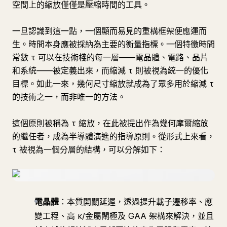
空間上的縮放僅僅是壓縮時間的工具。
一旦認識到這一點，一個顯而易見的重構框架便應運而
生。時間本身應被採納為主要的衡量指標。一個特徵時間
常數 τ 可以在技術棧的每一層——電晶體、電路、晶片
和系統——被定義出來，而縮減 τ 則被視為統一的優化
目標。如此一來，幾何尺寸縮放就成為了眾多用於縮減 τ
的技術之一，而非唯一的方法。
這個原則被稱為 τ 縮放，在此被提出作為幾何摩爾縮放
的繼任者，成為半導體演進的指導原則。從形式上來看，
τ 被視為一個分層的結構，可以分解如下：
電晶體
：本質開關延遲，透過提升載子遷移率、應
變工程、高 κ/金屬閘極及 GAA 架構來解決，並且