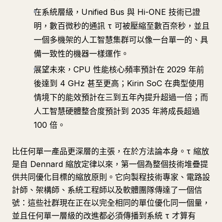
在系統層級，Unified Bus 與 Hi-ONE 技術已證
明，數百微秒的通訊 τ 可被壓縮至數百奈秒，並且
一個多機架的人工智慧集群可以像一台單一的、具
備一致性的機器一樣運作。
展望未來，CPU 性能核心頻率預計在 2029 年前
後達到 4 GHz 甚至更高；Kirin SoC 在典型使用
情境下的能效預計在三到五年內提升超過一倍；而
人工智慧硬體整合度預計到 2035 年將成長超過
100 倍。
比任何單一產品更深層的主張，在於方法論本身。τ 縮放
是自 Dennard 縮放定律以來，第一個為整個技術堆疊提
供共同優化目標的縮放原則。它向製程技術專家、電路設
計師、架構師、系統工程師以及軟體團隊傳達了一個信
號：這些社群現在正在以完全相同的單位優化同一個量，
並且任何單一層級的改進都必須傳播到系統 τ 才算有