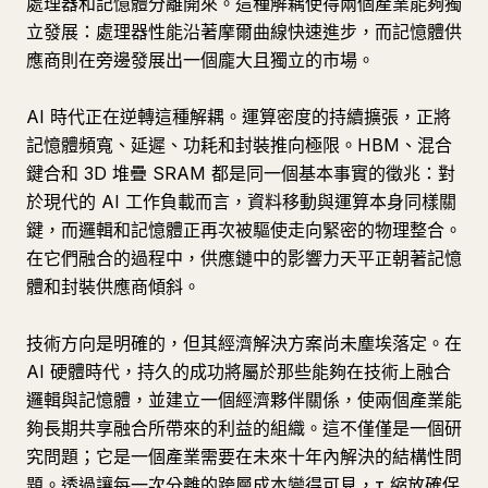
處理器和記憶體分離開來。這種解耦使得兩個產業能夠獨
立發展：處理器性能沿著摩爾曲線快速進步，而記憶體供
應商則在旁邊發展出一個龐大且獨立的市場。
AI 時代正在逆轉這種解耦。運算密度的持續擴張，正將
記憶體頻寬、延遲、功耗和封裝推向極限。HBM、混合
鍵合和 3D 堆疊 SRAM 都是同一個基本事實的徵兆：對
於現代的 AI 工作負載而言，資料移動與運算本身同樣關
鍵，而邏輯和記憶體正再次被驅使走向緊密的物理整合。
在它們融合的過程中，供應鏈中的影響力天平正朝著記憶
體和封裝供應商傾斜。
技術方向是明確的，但其經濟解決方案尚未塵埃落定。在
AI 硬體時代，持久的成功將屬於那些能夠在技術上融合
邏輯與記憶體，並建立一個經濟夥伴關係，使兩個產業能
夠長期共享融合所帶來的利益的組織。這不僅僅是一個研
究問題；它是一個產業需要在未來十年內解決的結構性問
題。透過讓每一次分離的跨層成本變得可見，τ 縮放確保