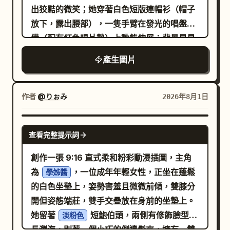
出狡黠的微笑；她穿著白色短版連帽衫（帽子
放下，露出腰部），一隻手臂在發光的唱盤設
備（配有紅色唱片墊）上動態伸展；背景是星
光熠熠的夜間音樂節，頭頂掛滿金色星形花
產生圖片
環，巨大的彩色煙火在空中綻放，呈現洋紅
色、綠色與橙色，遠處還有城市燈火與散景效
果的摩天輪；大膽的平塗色塊，運用深紅、海
作者
@りぉみ
2026年8月1日
軍藍、青色與亮粉色；強烈的紅色輪廓光突顯
她的臉龐與白色連帽衫；線條粗獷清晰；絲網
GPT IMAGE 2
查看完整提示詞
印刷質感；動態荷蘭式傾斜構圖；1980 年代
城市流行（city-pop）專輯封面氛圍。風格一
創作一張 9:16 直式柔和粉彩動漫插圖，主角
致，視覺連貫性完美，EDM，Stories 風格動
為
，一位成年年輕女性，正坐在蓬鬆
學姊醬
畫，手持攝影，音樂感，Tech-house，派
的白色坐墊上，姿勢害羞且微微前傾，雙膝分
對，彈跳，晃動鏡頭，動態感，風吹效果，透
開但姿態端莊，雙手交疊放在身前的坐墊上。
視縮短，手部舞蹈，非語言，鏡頭左右搖擺，
她留著
短鮑伯頭，兩側有修飾臉型的
淡粉色
不穩定鏡頭，魚眼鏡頭節奏性地上下前後移
長瀏海，別著一個小巧的側邊髮夾，擁有一雙