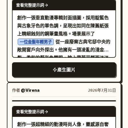
GPT IMAGE 2
查看完整提示詞
謝你一直陪伴著我。」白色圓角對話框，清晰
的黑色文字。 第 3 格：情侶在廚房一起做飯。
創作一張垂直動漫專輯封面插圖，採用靛藍色
並肩站在爐台前，男子攪拌著鍋子，女子在旁
與古象牙色的單色調，呈現出如同在陳舊紙張
協助，表情專注且幸福。 第 4 格：情侶緊緊相
上精細蝕刻的鋼筆畫風格。場景展示了
擁。男子低頭輕吻女子的額頭，女子閉眼微
從一座廢棄古典宅邸中央的
一位金髮年輕男子
笑。 [角色一致性強制要求] 兩個角色在第 1 格
敞開窗戶向外探出。他擁有一頭凌亂的淺金
到第 4 格中必須保持完全相同的臉型、髮型、
髮、柔和的藍灰色雙眼，臉上帶著平靜而淡淡
服裝與身體比例。嚴禁角色特徵偏移。 男子：
的微笑，一隻手托著臉頰，另一隻手臂交疊在
產生圖片
短髮，外貌溫柔，穿著簡單的毛衣或襯衫。 女
窗台上。為他穿上一套整潔的深色三件式西
子：中長髮，外貌溫柔，穿著居家風格服裝。
裝，搭配白色襯衫與領帶，優雅中帶著些許憂
[風格與質感] 乾淨的手繪動漫線稿，單色溫暖
鬱。宅邸外觀對稱且細節豐富：頂部有帶小尖
作者
@Virena
2026年7月31日
米棕色 + 淺棕色 + 奶油白，簡單陰影，呈現如
塔的三角楣飾、華麗的簷口、高大的矩形窗
日式生活漫畫或療癒插畫的質感。 [文字要求]
框、風化的石材或磚塊紋理，以及兩扇用對角
GPT IMAGE 2
對話框中的中文必須正確、清晰，不得出現亂
查看完整提示詞
木板封住的側窗。敞開的中央窗戶透出昏暗的
碼或變形。避免：寫實攝影、3D 渲染、鮮豔
室內，隱約可見吊燈與老舊房間的細節。建築
創作一張超精細的動漫時尚人像，靈感源自奢
色彩、複雜背景、角色臉部崩壞、亂碼文字、