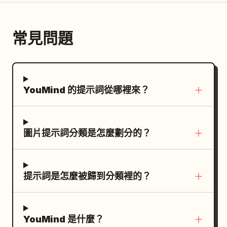
籤。請勿增加額外的分鏡。保持漫畫頁面整
指輕觸嘴唇。他穿著深色襯衫、棕色背心、橘
兩朵顯眼的向日葵：左下角前景有一朵模糊的
潔、完成且達到印刷品質。
色領帶或繩飾，以及一個小巧的橘色口袋巾。
大向日葵，右側靠近走廊處有一朵較小的向日
必須包含精確 3 個惡魔元素：1 個黑色小惡魔
常見問題
葵。右側包含傳統的日式木造走廊和深色瓦片
貓剪影、1 個三叉戟符號與 1 個黑色蝙蝠翅膀。
屋頂，以及敞開的拉門和溫暖的陰影。採用高
白色對話框中的文字為「今食べたいものが一
度精細的繪畫風動漫渲染、優雅的角色設計、
番おいしいに決まっています」。 第 3 格：暖
精緻的五官、金色雙眼、柔和的邊緣光、透明
YouMind 的提示詞從哪裡來？
金色背景下，同一男子化身為天使的對應半身
的布料質感、電影級景深、鮮豔的夏季色彩、
特寫。他有著長白髮、白皙皮膚、發光的頭
直式 9:16 構圖，無文字，無浮水印。
環、白色羽翼，雙手合十如祈禱狀，表情溫柔
且擔憂。必須包含精確 4 片漂浮的白色羽毛與
圖片提示詞分類是怎麼劃分的？
數個小亮點。白色對話框中的文字為「夜食は
睡眠に響きますよ…今夜はお白湯でそっとお
布団へ…」。 第 4 格：木製餐桌前的寬幅場
提示詞是怎麼被歸到分類裡的？
景，左側的女子手持筷子，表情猶豫；右側坐
著惡魔男子，單手托腮，露出得意的微笑。他
有著黑色角、長白髮、黑色蝙蝠翅膀，身後可
YouMind 是什麼？