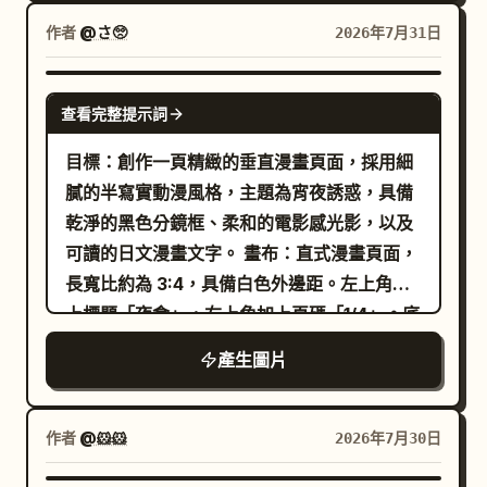
分鏡、中間 2 個並排的傾斜分鏡，以及底部 1
めてネギとかかは載せましょう それくらいの
個寬幅分鏡。使用清晰的黑色漫畫分鏡邊框，
作者
@さ🥺
2026年7月31日
悪は許されます」。 3. 中間右側對角分鏡：將
中間兩個分鏡以傾斜的間隔線分開。在底部中
「天使」佔位符替換為同一位銀髮男性，以天
央加入藝術家帳號：
。 角色替
@_sagyo
GPT IMAGE 2
使形象呈現，雙手合十微笑，具備白色翅膀、
查看完整提示詞
換： - 將「あちゃち」佔位符替換為一位美麗
發光的頭環、閃光、花朵以及溫暖的金色天堂
的年輕女性，留著長黑髮，擁有富有表現力的
目標：創作一頁精緻的垂直漫畫頁面，採用細
背景。包含 2 個對話框：分別為「まぁ…！夜
少女漫畫風格雙眼，身穿棕色格紋襯衫搭配深
膩的半寫實動漫風格，主題為宵夜誘惑，具備
食界の優等生ですよ…」與「えらいで
色背心。 - 將「悪魔ファブち」佔位符替換為
乾淨的黑色分鏡框、柔和的電影感光影，以及
す…」。 4. 底部寬幅分鏡：再次呈現左側的女
一位英俊的銀髮惡魔男性，長有黑色犄角、深
可讀的日文漫畫文字。 畫布：直式漫畫頁面，
孩，手持一瓶標有「七味」的紅色瓶蓋調味
色蝙蝠翅膀，表情嚴肅，身穿深色服裝。 - 將
長寬比約為 3:4，具備白色外邊距。左上角加
料，神情堅定。在分鏡中加入 3 個對話效果/對
「天使ファブち」佔位符替換為同一位男性的
上標題「夜食」，右上角加上頁碼「1/4」。底
話框：一個尖刺狀的爆發框寫著「七味も…か
微笑銀髮天使版本，長有白色翅膀、發光的頭
部中央加上小小的簽名：@_sagyo。 版面：
ける…！」、一個波浪狀對話框寫著「くっ…
產生圖片
環，雙手合十，營造出溫暖的天堂氛圍。 各分
使用精確的 4 格分鏡。第 1 格為寬幅頂格，佔
今夜は天使側の勝ちですか…」，以及一個橢
鏡繪製要求： 1. 頂部分鏡：展示年輕女性在廚
據約一半的頁面高度。第 2 格與第 3 格為中間
圓形對話框寫著「それは悪ではなく彩りで
房／餐廳場景中，手持一碗撒上綠色配菜的豆
行並排的兩個等大分鏡。第 4 格為寬幅底格。
作者
@🐹🐹
2026年7月30日
す」。使用簡單溫暖的桌面/背景。 風格限
腐，並在垂直對話框中使用與參考圖相同的台
分鏡之間使用粗黑線隔開。 第 1 格：昏暗的藍
制：確保日文對話清晰易讀，並在適當處使用