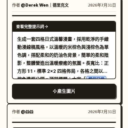
的小型白色卡片，包含一個 QR 碼風格的方
作者
@Derek Wen｜德里克文
2026年7月31日
塊。 視覺風格：超細緻現代動漫插畫，細膩的
線條，柔和的水彩感皮膚陰影，明亮的雙眼，
GPT IMAGE 2
高調照明，半透明全息疊加，玻璃擬態面板，
查看完整提示詞
粉彩網路偶像美學，優雅的排版混合了簡潔的
生成一套四格日式溫馨漫畫，採用乾淨的手繪
無襯線 UI 文字與巨大的發光草寫標題。在畫面
動漫線稿風格，以溫暖的米棕色與淺棕色為單
中加入漂浮的水晶碎片與花瓣；在上方/右側區
色調，搭配柔和的奶油色背景，簡單的柔和陰
域使用精確 3 個顯眼的青色水晶碎片，並以許
影，整體營造出溫暖療癒的氛圍。長寬比：正
多細小的粉色花瓣與閃光作為氛圍裝飾。 限
方形 1:1，標準 2x2 四格佈局，各格之間以細
制：保持角色為清晰的視覺焦點，避免深沉厚
棕色邊框分隔。頂部標題：大字「
情侶日常
重的顏色，所有文字需像真實的日本偶像單曲
」，兩側各有一個小愛心，呈現手寫深棕色質
海報一樣整合，保留個人資料行數、曲目數、
產生圖片
感。 [四格內容] 第 1 格：年輕亞洲情侶的站立
播放器按鈕數、巡演站點數與花卉群組數的精
肖像。
站在
身後，雙手輕放在她
男子
女子
確計數，且不要添加額外角色。
的肩膀上，兩人皆對著鏡頭微笑。 第 2 格：情
作者
@🐹🐹
2026年7月31日
侶坐在舒適的室內，雙手捧著馬克杯，相視而
笑。女子上方有一個清晰的中文對話框：「謝