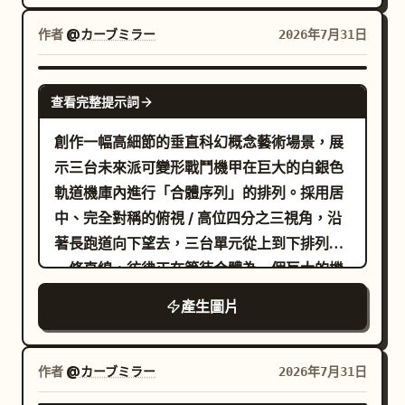
身體微微轉向觀眾。她擁有一頭蓬鬆的灰金色/
柔和，陰影細膩，無文字，無浮水印，色調維
淺米色頭髮，梳成鬆散的低側髮髻，帶有隨風
作者
@カーブミラー
2026年7月31日
持
。
粉色、白色、黑色與柔灰色
飄逸的髮絲與長瀏海，擁有金色棕色的大眼
睛、粉嫩腮紅，以及精緻的微張嘴表情。在頭
GPT IMAGE 2
查看完整提示詞
部左側加上粉彩花卉頭飾，必須包含 5 組清晰
可見的花朵/顏色：粉色櫻花、淺藍色繡球花、
創作一幅高細節的垂直科幻概念藝術場景，展
細小的白色滿天星、淡黃綠色花苞與柔嫩綠
示三台未來派可變形戰鬥機甲在巨大的白銀色
葉。她穿著閃爍的白銀色未來感偶像服裝，搭
軌道機庫內進行「合體序列」的排列。採用居
配半透明肩帶、蕾絲邊、水晶頸圈、肩部束
中、完全對稱的俯視 / 高位四分之三視角，沿
帶、小扣環、發光的青色與粉色裝飾，並配戴
著長跑道向下望去，三台單元從上到下排列成
耳機麥克風，耳機發出藍光，麥克風尖端透
一條直線，彷彿正在等待合體為一個巨大的機
明。氛圍純淨、溫柔、夢幻且帶有一絲憂鬱。
器人。機庫地板為光澤的淺色金屬，帶有面板
產生圖片
中央標題設計：在下方中間放置一個巨大的發
接縫、藍色發光導引條、嵌入式軌道，以及左
光草寫歌名
，採用霓虹白粉色字
Lumière
右兩側高大的機械支撐柱。在每個單元周圍添
體，下方帶有淡淡的底線光軌與閃光。下方加
加電藍色能量弧、發光的推進器光環和全息光
作者
@カーブミラー
2026年7月31日
上小小的日文片假名「ルミエール」。在標題
暈效果。 主體細節：包含精確的 3 台獨立機甲