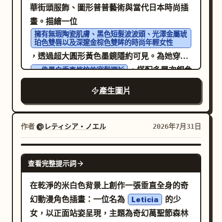
周圍環繞著茂密的深色枝葉，並在左、右及底
華街頭服飾、圖形普普藝術與當代日本時尚插
廉價貼紙感。
部邊緣形成框架。屋頂上方放置一輪明亮的滿
畫。描繪一位
月，周圍環繞著深藍色星空中的縷縷雲彩。運
擁有無瑕陶瓷肌膚、黑色短髮波波頭、光澤金屬琥
珀色雙唇以及深邃金棕色雙眸的時尚年輕女性
用細膩的交叉排線、精緻的建築線條、細微的
，透過超大圓形黃色墨鏡隱約可見。為她穿上
紙張紋理、高對比的月光，營造出浪漫的哥德
，搭配多層次銀色
一件黑白垂直條紋的寬鬆襯衫
式氛圍。畫面中不包含任何標題文字、標誌或
項鍊、俐落的黑色頸圈以及優雅的幾何水晶耳
浮水印；構圖為 9:16 的封面圖像，角色置於
產生圖片
環。最後戴上一頂印有藝術噴漆圖案的黑黃條
中下方的窗戶中央，月亮靠近右上角。
紋棒球帽。讓她以放鬆的三分之二近景姿勢，
置身於
作者
@レティシア・ノエル
2026年7月31日
以大膽黃色幾何面板與噴漆點綴的乾淨白色背景
前。運用高調攝影棚燈光、頂級賽璐珞陰影、
GPT IMAGE 2
查看完整提示詞
完美的線條勾勒、圖形化編輯構圖、鮮明的黑
白對比與亮黃色高光，呈現 8K 超高畫質的插
在乾淨的米白色背景上創作一張垂直全身的奇
畫質感。
幻動漫角色插畫：一位名為
的少
Leticia
女，以正面站姿呈現，主題為奇幻萬聖節森林