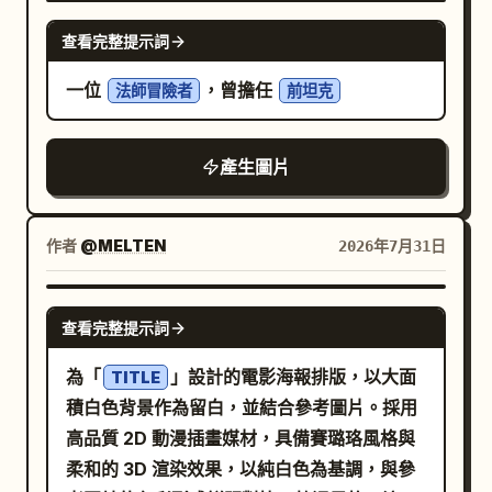
上方加上一個小型的藍色斜向標籤，寫著「の
單元，每台單元下方或附近都有清晰的地板標
GPT IMAGE 2
ぞむ Debut Single」。 海報文字與排版：左
查看完整提示詞
籤：1) 頂部單元標記為「UNIT 03
上角：巨大的藝名「NOZOMU」，採用淺藍
SHADOW」，是一台流線型的白、黑、藍色
一位
，曾擔任
法師冒險者
前坦克
色漸層，下方附上較小的日文「のぞむ」。下
帶翼隱形無人機機甲，具有八個銳利的放射狀
方建立一個出道編號區塊，精確寫著「DEBUT
機翼/鰭片組件和尖銳的機鼻；2) 中間單元標
NUMBER」與巨大的「01」，並附上條碼風格
產生圖片
記為「UNIT 02 BULLDOG」，是一台沉重的
線條。左中個人資料面板：包含精確 4 行個人
黑、灰、白色坦克型裝甲機甲，配備履帶、笨
資料：「HEIGHT _ 158cm」、「BIRTHDAY
重的矩形肩部武器、向外抬起的巨大鉸接式機
作者
@MELTEN
2026年7月31日
_ 4.24」、「VOICE _ Soft & Clear」、
械臂和中央炮管；3) 底部單元標記為「UNIT
「CHARM _ Smile」，外加一個小型波形圖。
01 RAIJIN」，是最大的紅、白、黑和槍灰色
GPT IMAGE 2
左側半透明面板上的垂直標語：「キミの心
噴射機甲，配備雙圓柱形引擎艙、棱角分明的
查看完整提示詞
に、やさしい歌を。」右上角發行面板：
紅色機翼裝甲、長長的深色駕駛艙機鼻和藍色
為「
」設計的電影海報排版，以大面
「NEW DIGITAL SINGLE」、巨大的日期
TITLE
推進器光芒。讓底部單元佔據前景，中間單元
積白色背景作為留白，並結合參考圖片。採用
、「RELEASE」以及條
2026 06.26 FRI
佔據中心，頂部單元在遠處顯得較小。 文字內
高品質 2D 動漫插畫媒材，具備賽璐珞風格與
碼。右中曲目列表卡：包含精確 5 首編號曲
容：在地板上以簡潔的未來派 HUD 字體清晰
柔和的 3D 渲染效果，以純白色為基調，與參
目：「01. Lumière」、「02. 雨上がりの花
呈現三個標籤：「UNIT 03 SHADOW」為藍