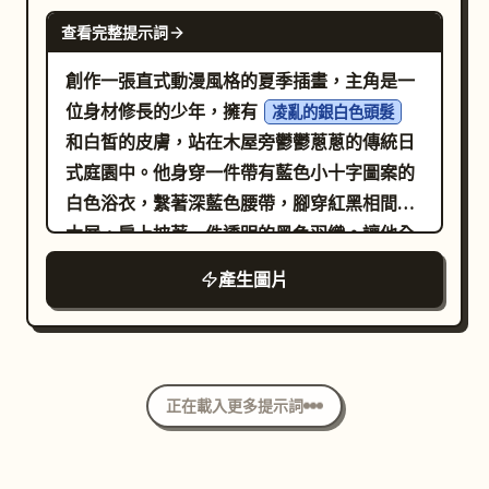
詞。 2. 中左分鏡：展示惡魔男性雙手交叉，背
色深夜廚房兼餐廳。一名名為
GPT IMAGE 2
垂直排版。完成後的畫作細節需遠高於分鏡
景為深紫色，並使用與參考圖對話相符的兩個
查看完整提示詞
的纖細年輕女子站在銀色
面容柔和的年輕女性
稿，具備迷人的動漫臉孔、柔和的燈光、乾淨
垂直對話框。 3. 中右分鏡：展示天使男性雙手
冰箱前，一隻手放在肚子上。她留著深棕色長
創作一張直式動漫風格的夏季插畫，主角是一
的配色，且不得增加額外的分鏡或對話框。保
合十微笑，頭環與翅膀清晰可見，背景為明亮
髮，皮膚白皙，穿著樸素的棕色長裙搭配深色
位身材修長的少年，擁有
留原佔位符中天使對抗惡魔的趣味詮釋。
凌亂的銀白色頭髮
且帶有小花朵的金色閃耀效果；保留與參考圖
背心式上衣、格紋透膚袖子、短襪與棕色綁帶
和白皙的皮膚，站在木屋旁鬱鬱蔥蔥的傳統日
對話相符的兩個對話框。 4. 底部分鏡：展示年
鞋。廚房環境必須包含以下明確元素：左側 1
式庭園中。他身穿一件帶有藍色小十字圖案的
輕女性左手拿著一小瓶七味粉，表情驚訝；包
個水槽與流理台、1 個可看見夜空的窗戶、她
白色浴衣，繫著深藍色腰帶，腳穿紅黑相間的
含一個用於「七味も…かける…!」的尖刺狀強
身後 1 個銀色冰箱、右側 1 個層架組、1 台微波
木屐，肩上披著一件透明的黑色羽織。讓他全
調對話框、一個用於天使側台詞的扇形對話
爐、1 台咖啡機、1 張木製餐桌、2 張餐椅、桌
身站立在陽光照耀的淺溪或濕潤的石板路上，
框，以及一個用於最後台詞的橢圓形對話框。
產生圖片
上 1 個深色馬克杯，以及層架上數個小瓶罐。
一手拿著木桶，另一手拿著竹製水勺，同時抬
風格：精緻的日式少女漫畫／韓漫插圖，柔和
文字：右側垂直敘述框寫著「深夜零時—」，
起另一隻手遮擋陽光，仰望明亮的天空。背景
的漸層，細膩的線稿，精美的角色渲染，微妙
女子身旁波浪狀的肚子叫聲寫著「ぐぅ〜」，
設定為 7 月下旬的仲夏：湛藍的天空、高聳的
的臉紅效果，溫暖的室內光影，富有表現力的
左側不規則白色對話框寫著「小腹…すい
白色積雨雲、從左上方射入的強烈陽光並帶有
面部表情，垂直日文對話框。請確保對話清晰
た…」。 第 2 格：紫色背景下，帥氣惡魔男子
正在載入更多提示詞
鏡頭光暈、波光粼粼的水面反射、潮濕且充滿
可讀且為日文，並盡可能使用分鏡稿中的原始
的半身特寫。他有著極長的白髮、白皙皮膚、
光感的空氣，以及細小的漂浮微粒。周圍環繞
文字。 限制：請勿留下任何佔位框或構圖標
黑色彎角，眼神銳利優雅，表情戲謔，一根手
著茂密的綠色植物、幾朵繡球花、石頭，以及