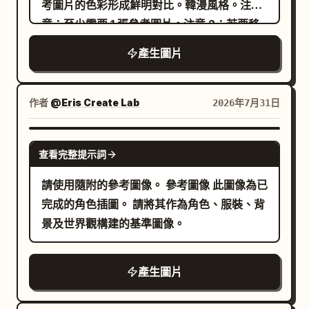
考圖片的色彩形成鮮明對比。韓漫風格。注
束」、「03. Mirage」、「04. 透明なメロデ
色，「UNIT 02 BULLDOG」為橙色，「UNIT
意：至少需要 1 張參考圖片。注意 2：若要移
ィ」、「05. 小さな願いごと」，外加總時長
01 RAIJIN」為紅白色。可選自定義：單元名
除海報製作人員名單，請在提示詞中加入：
「18:42」。右下角音樂播放器組件：波形顯
稱可為
產生圖片
negative: billing block or credit block
示、「NOW PLAYING」、「Lumière」、時
UNIT 03 SHADOW, UNIT 02 BULLDOG,
UNIT 01 RAIJIN
間「00:26」，以及精確 3 個圓形控制按鈕：
。 視覺風格：超細節硬表面機甲設計，電影級
上一首、播放、下一首。左下角：巨大的日文
作者
@Eris Create Lab
2026年7月31日
日本機器人動畫靈感，照片級 CGI 渲染，清晰
名「のぞむ」、藍色標籤「Next Generation
的面板線條，微型貼花，金屬斜面，外露活
Virtual Singer」，以及精確 3 行的英文標
GPT IMAGE 2
查看完整提示詞
塞，武器掛架，發光的藍色 LED，體積光，乾
語：「Your voice,」、「my light.」、
淨的未來工業環境，高對比度但明亮的白色機
「Our future.」。底部中央：巡演資訊
請使用隨附的參考圖像。 參考圖像 此圖像為已
庫照明。使用 4:5 垂直構圖，對稱佈局，全景
「LIVE TOUR 2026」與巡演名稱
完成的角色插圖。 請將其作為角色、服裝、背
清晰對焦，無人物，無遮擋單元的煙霧，除上
。下方列出精確 5 個巡
Starlight ‘Bloom ✦’
景及世界觀構建的基準圖像。
述三台單元外無額外機器人。
演日期/城市：「07.18 TOKYO」、「08.02
OSAKA」、「08.16 NAGOYA」、「08.30
產生圖片
FUKUOKA」、「09.13 SAPPORO」。右下
角：一張標示為「SPECIAL SITE & MUSIC」