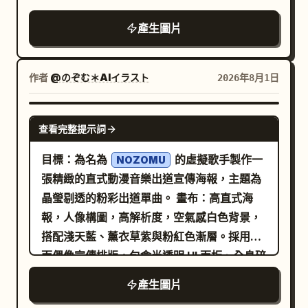
動，DJ 表演，以舞蹈動作為主，抖肩
灰色帶紫的大眼睛、細圓框眼鏡，表情帶有剛
產生圖片
（shimmy），雙手向上舉起，鏡頭追蹤與旋
睡醒般的慵懶與些許羞澀。為她穿上精緻的黑
轉，魚眼鏡頭，流暢優雅的動作，手指沿著身
白荷葉邊女僕裝：畫面中需清晰呈現 7 個主要
體線條滑動並配合鏡頭追蹤手部，面向觀眾的
服裝部件，包括白色荷葉邊女僕頭飾、帶有白
作者
@のぞむ＊AIイラスト
2026年8月1日
瞬間手勢，閃爍/抖動的線條藝術，閃爍/抖動
色荷葉邊裝飾的黑色泡泡袖連身裙、白色圍
的點描陰影，閃爍/抖動的藝術媒介，閃爍/抖
裙、胸前的小灰蝴蝶結、層疊的荷葉邊裙擺、
GPT IMAGE 2
動的筆觸質感，傳統繪畫媒介，半素描風格。
查看完整提示詞
白色過膝襪配吊帶，以及白色腕飾。採用細膩
的線條、平滑的賽璐珞陰影、柔和的腮紅色
目標：為名為
的虛擬歌手製作一
NOZOMU
彩，呈現高品質的日系動漫風格，營造溫柔浪
張精緻的直式動漫音樂出道宣傳海報，主題為
漫的氛圍。構圖採置中處理，呈現從頭部到大
晶瑩剔透的粉彩出道單曲。 畫布：高直式海
腿/腳部的全身像（底部略微裁切），強調荷葉
報，人像構圖，高解析度，空氣感白色背景，
邊與蕾絲細節，無任何露骨內容。背景為極淡
搭配淺天藍、薰衣草紫與粉紅色漸層。採用亮
的粉紅色，配有細緻的粉色矩形裝飾邊框，並
面偶像宣傳排版，包含半透明 UI 面板、全息碎
包含 8 個簡單裝飾：4 個角落的花紋捲飾、左
片、閃光、散景及柔和的音樂波形圖形。 主
產生圖片
上角 1 個虛線愛心、右下角 1 個小愛心，以及
體：一位美麗的動漫少女，從胸部以上呈現，
右側 2 個閃亮星星。整體風格乾淨通透，光影