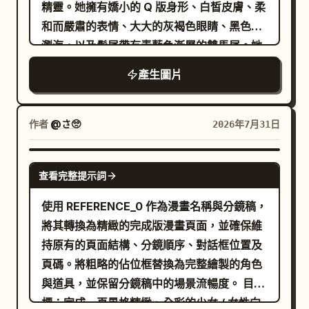
精靈。她擁有嬌小的 Q 版身形、白皙皮膚、柔
和而嚴肅的表情、大大的灰褐色眼睛、黑色短
瀏海，以及髮尾帶有青藍色漸層的雙馬尾。她
戴著超大款未來感黑色貓耳耳機，耳機上有發
產生圖片
光的青色三角形燈飾與青色圓環裝飾。她的服
裝是一件精緻的多層次斗篷，配色為
，裝飾著拼布
奶油色、焦橙色、黑色與柔和青色
作者
@さ🥺
2026年7月31日
三角形、小幽靈、骷髏、星星、縫線、流蘇、
珠子、吊飾，領口處有一個巨大的橙色蝴蝶
GPT IMAGE 2
查看完整提示詞
結；內搭深色裙子、黑奶油條紋大腿襪，以及
腳穿厚實的棕色冒險靴，靴尖上有橙色小生物
使用 REFERENCE_0 作為漫畫名稱與分鏡稿，
的臉。她左手握著一根彎曲的枯樹枝法杖；杖
將其轉換為精緻的完成版漫畫頁面，並確保維
上懸掛著 3 個清晰可見的物品：一個小骷髏吊
持原有的頁面結構、分鏡順序、對話框位置及
牌、一個發出藍綠色光芒的金屬燈籠，以及一
頁碼。將粗略的佔位框替換為完整繪製的角色
個懸掛的小鈴鐺或裝飾品。法杖頂端棲息著 1
與道具，並保留分鏡稿中的場景流暢度。 目
隻貓頭鷹般的奇幻生物，擁有圓圓的橙色眼
標：完成一頁風格精緻、全彩的少女 / 女性向