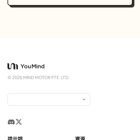
見尖尖的惡魔尾巴。背景為帶有柔和網點紋理
的紫灰色。文字：左側女子的白色對話框寫著
「くっ…」，最右側尖刺狀垂直對話框寫著
「悪魔ちゃん…！」，「惡魔」附近的圓形對
話框寫著「ふふ もう箸をお持ちですよ」。 視
覺風格：高品質日式網路漫畫，優雅的線稿，
柔和的漸層，細緻的網點紋理，精細的衣物皺
褶，生動的表情，廚房呈現憂鬱的深夜色調，
誘惑場景採用紫色惡魔色調，節制場景採用暖
©
2026
MIND MOTOR PTE. LTD.
金色天使色調。確保角色在各分鏡中保持一
致。 限制：精確使用 4 格分鏡，頁面中僅出現
3 個主要角色/身分：女子、白髮男子的惡魔型
態，以及同一男子的天使型態。精確保留日文
原文。不得添加額外的分鏡、額外角色、隨機
英文字串、標誌或除 @_sagyo 以外的浮水
印。
提示詞
資源