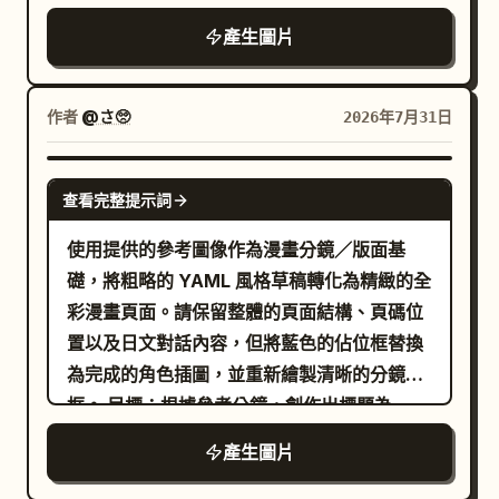
睛、蝙蝠翅膀、圍巾、羽簇與斑點羽毛。在少
漫畫頁面，主題為
，具備專業的線條、
夜食
產生圖片
女周圍環繞著 7 隻夥伴生物：右肩後方有一隻
柔和的漸層、細膩的角色渲染以及清晰的黑色
高大的煙霧狀深色幽靈，有著發光的眼睛與鋸
分鏡邊框。 畫布與佈局：嚴格保留 4 個分鏡：
齒狀嘴巴；左下方有一隻淡米色塊狀幽靈，身
頂部 1 個寬幅分鏡、中間 2 個對角分鏡、底部
作者
@さ🥺
2026年7月31日
上有兩個大洞；腳邊有一隻橙色眼睛的黑貓；
1 個寬幅分鏡。在左上角加入標題「夜食」，
貓咪附近有一隻淡褐色小幽靈；右下方有一隻
右上角加入頁碼「2/4」，底部中央加入作者
GPT IMAGE 2
青藍色縫線幽靈；青色幽靈上方有一隻漂浮的
查看完整提示詞
帳號「@_sagyo」。 分鏡轉換細節： 1. 頂部
淡色小幽靈；斗篷口袋中探出一隻圓形的黑色
寬幅分鏡：將分鏡稿中的女孩繪製為溫暖廚房
使用提供的參考圖像作為漫畫分鏡／版面基
蝙蝠或貓臉。在腳邊與背景處加入精緻的植
中的美麗年輕女性，手持一碗撒上綠色蔥花的
礎，將粗略的 YAML 風格草稿轉化為精緻的全
物、小花、落葉、水彩噴濺與漂浮的微塵。採
豆腐。保留一個垂直對話框，內容為「じゃ…
彩漫畫頁面。請保留整體的頁面結構、頁碼位
用細節豐富的日式水彩墨繪漫畫風格，搭配柔
お豆腐にめんつゆかけて…！」。 2. 中間左側
置以及日文對話內容，但將藍色的佔位框替換
和的渲染、細膩的線條、柔和的秋季色調、可
對角分鏡：將「惡魔」佔位符替換為銀髮惡魔
為完成的角色插圖，並重新繪製清晰的分鏡
愛的詭譎氛圍、透明的層次布料，以及居中的
版本的男性角色，具備黑色角、深色蝙蝠翅
框。 目標：根據參考分鏡，創作出標題為
構圖。在右下角加入手寫簽名，內容為
膀、雙手交叉的嚴肅姿勢，以及紫色的險惡背
、頁碼為
的完成漫畫頁面。 版面
夜食
2/4
。無分鏡格，無對話框，無 UI 元
Leticia
產生圖片
景。包含 2 個對話框：分別為「ちっ…冷奴は
配置：嚴格保留 4 個可見分鏡：頂部 1 個寬幅
素，無額外文字。
正直おいしいので何も言えません…」與「せ