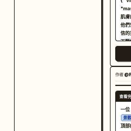
{ "v
度黑
"ma
前方
肌膚
口的
他們
巴下
信的
利、
下顎
採用
笑。
大光
茂密
主體
超寫
法，
效，
作者
@P
晰度
光粉
精緻
光燈
查看
結合
Has
一位
拍攝。
景
原始
頂部