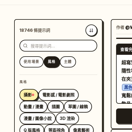
作者
@W
18746 條提示詞
最新
查看
使用場景
風格
主體
超寫
隨性
在夾
風格
黑色
攝影
電影感 / 電影劇照
寬鬆
飾品
動畫 / 漫畫
插圖
草圖 / 線稿
低飽
漫畫 / 圖像小說
3D 渲染
尚廣
感，
Q 版風格
等距視角
像素藝術