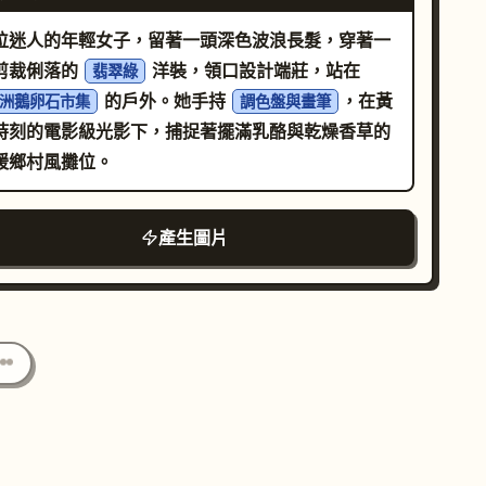
位迷人的年輕女子，留著一頭深色波浪長髮，穿著一
剪裁俐落的
洋裝，領口設計端莊，站在
翡翠綠
的戶外。她手持
，在黃
洲鵝卵石市集
調色盤與畫筆
時刻的電影級光影下，捕捉著擺滿乳酪與乾燥香草的
暖鄉村風攤位。
產生圖片