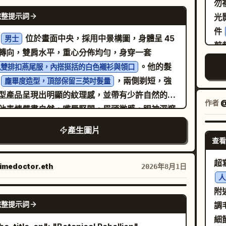
勿
NANO BANANA PRO
相
完整提示詞
機
件
位於畫面中央，採用中景構圖，身體呈 45
男士
然
剪
轉向，雙肩水平，重心分佈均勻，身穿一套
拍
。他的髮
色雙排扣燕尾服，內搭挺括的白色襯衫與領口
片
高
，兩側剃短，強
龐畢度造型，頂部保留三英吋髮量
要
果
型產品呈現出明顯的紋理感，並帶有少許自然的碎
保
其
作者
@
他表情嚴肅自然，嘴唇緊閉，眉頭微蹙，眼神深邃
完
凝視。畫面捕捉到他動作中的緊張感，左手向前伸
完
產生圖片
露出手腕，手指微彎並戴著兩枚戒指；右手則用拇
姿
查看
食指捏住左側襯衫袖口進行調整。左下角模糊的前
不
超
可見一位女性盤起的深色髮頂，引導至層次分明的
imedoctor.eth
2026年8月1日
不
人
活動場景，空間景深較淺。男子身後，純淺灰色的
為
附
為場景奠定基調，背景則呈現出高度失焦的模糊狀
考
NANO BANANA PRO
完整提示詞
調
隱約可見擁擠人群的深灰色剪影、右上角聚集的長
細
頭，以及中右側路人模糊的雙腿。戲劇性的高對比