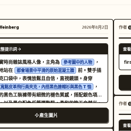
einberg
作者
@
2026年8月2日
NANO BANANA PRO
完整提示詞
查看
實時尚雜誌風格人像，主角為
，
fi
參考圖中的人物
地站在
前。雙手插
都會場景中平滑的原始混凝土牆
克口袋中，表情放鬆且自信，直視鏡頭。身穿
，
寬鬆皮革飛行員夾克，內搭黑色連帽衫與黑色 T 恤
的黑色工裝褲帶有細微的褪色質感，搭配銀色項鍊
，以及黑白配色低筒運動鞋。柔和的陰天自然光，
作者
@
和度的灰色調，極簡背景，奢華街頭美學，高端時
產生圖片
告風格，構圖乾淨，自然的膚色，真實的布料質
查看
淺景深，全身照，85mm 鏡頭，照片級真實感，