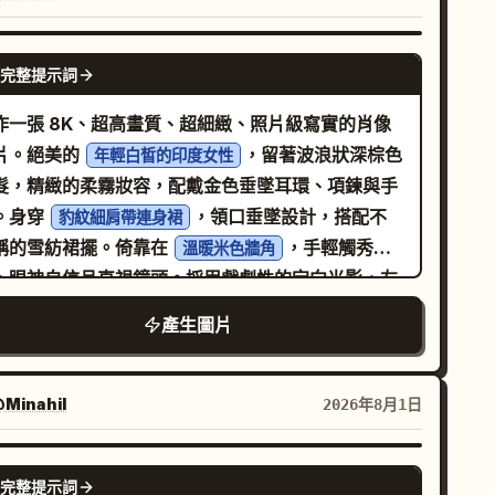
NANO BANANA PRO
完整提示詞
作一張 8K、超高畫質、超細緻、照片級寫實的肖像
片。絕美的
，留著波浪狀深棕色
年輕白皙的印度女性
髮，精緻的柔霧妝容，配戴金色垂墜耳環、項鍊與手
。身穿
，領口垂墜設計，搭配不
豹紋細肩帶連身裙
稱的雪紡裙擺。倚靠在
，手輕觸秀
溫暖米色牆角
，眼神自信且直視鏡頭。採用戲劇性的定向光影，左
呈現銳利的陰影。
產生圖片
Minahil
2026年8月1日
NANO BANANA PRO
完整提示詞