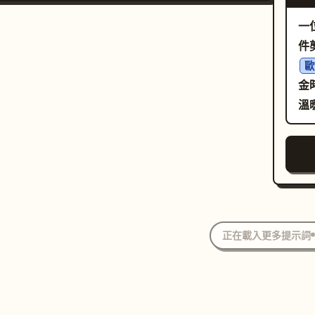
永恆的油畫質感。
稱的中心構圖半身像。", "layout": "主角佔據中心
一
，緊密包裹在螺旋結構中，邊緣填滿了陰影重重的
件
案室。", "camera_angle": "平視，正面拍
歐
 "tilt_roll_degrees": "0"}, "subject":
金
nder": "女性", "identity": "主角",
溫
mographics": "無年齡感、中性、大眾化的特
", "face": "對稱，超細緻的皮膚毛孔，完美但自
嘴唇帶有細微濕潤感。", "hair": "完全被有機螺旋
遮蓋。", "body": "肩膀與頸部完全被雕塑感葉片
覆。", "expression": "冷靜、空靈、強烈且不
凝視。", "pose": "完全靜止，正對鏡頭。"},
drobe_accessories": {"garments":
正在載入更多提示詞
item": "前衛螺旋頭飾與頸飾", "material": "半透
架葉片、有機肋狀植物脈絡、微觀琥珀網格",
lor": "金黃色、赭色、半透明琥珀色", "fit": "建築
雕塑感，緊密包裹頸部並向外擴展"}],