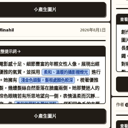
確保下顎線不受遮擋" },
擁擠的植物煉金術士檔案室中。在他們身後，深邃
平靜的去飽和藍灰色水面與綿延起伏的山脈相接，
drobe_accessories": { "garments": [ {
產生圖片
中隱約可見高聳且混亂的乾燥植物堆、琥珀標本與
隱約點綴著白色建築。環境沐浴在單一陰天頭頂上
em": "訂製西裝外套", "material": "絲綢混紡",
查看
的紙質種莢，營造出一種充滿紋理的忙碌虛空感。
射出的冷冽、柔和且漫射的自然光中，營造出寧
lor": "粉彩色", "fit": "俐落，結構感肩部" } ],
級光影：高對比度的明暗對照法，以單一柔和的金
inahil
2026年8月1日
憂鬱且精緻的靜謐奢華氛圍。色彩配置強調冷色調
創
cessories": [ { "item": "粗框光學眼鏡",
勃朗式主光，照亮葉脈的細微結構與主角皮膚的天
補對比，將男士服裝的黑白強烈對比與植被的松綠
圖
lor": "粉彩色", "material": "醋酸纖維",
。使用 Hasselblad H6D-100c 拍攝，搭配
去飽和的背景相互襯托。此影像以 85mm 鏡頭搭
NANO BANANA PRO
長
and_style": "高級時裝前衛風格" } ] },
完整提示詞
0mm f/2.2 鏡頭，焦點銳利地對準眼睛與葉片雕塑
光圈進行平視拍攝，呈現出高度寫實的數位攝影效
鐲
vironment": { "setting": "啞光粉彩色無縫攝影
緣，而密集堆疊的背景則隱沒在豐富、黑暗且充滿
電影級的編輯視角確保主體對焦清晰，中等景深過
電影感十足、細節豐富的年輕女性人像，展現出經
對
", "surfaces": "濕潤茂密的生態缸苔蘚，平滑
的深淵中。真實底片顆粒感，Kodak Portra 160
柔和的背景散景，並添加了細微的數位雜訊、略微
優雅的氣質，並採用
進行
髮
色紙質背景", "depth": "淺景深，將細節豐富的主
柔和、溫暖的攝影棚燈光
科學，深赭色與金黃色調對比純黑色背景。無霓虹
的曝光度與清脆的冷色調，最終以 4:5 的比例完美
。她擁有
，梳著優雅
側
平坦背景分離" }
淺金色頭髮，髮根處顏色較深
", "meta": {"intent": "創作一張前衛、超現實
。
髮，幾縷髮絲自然垂落在臉龐兩側。她那雙迷人的
輯肖像，將高階時尚的實拍效果與有機植物學融合
棕色眼睛若有所思地望向一側，表情溫柔而沉靜。
的陰影環境中。", "priorities": "皮膚紋理、精
穿一件
，搭配同色系的布藝
柔和的藕粉色蕾絲洋裝
作者
@
結構性葉片/網格細節、明暗對照光影，以及密集
，以及精緻的銀色項鍊與耳環。背景為深色、充滿
產生圖片
的背景。", "device_profile": "中片幅數位攝
張力且具備紋理的攝影棚布景，進一步襯托出整張
 "frame": {"aspect": "肖像", "composition":
查看