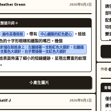
節，電影級光影，Vogue 雜誌編輯品質，8K。
eather Green
2026年8月2日
請
部
NANO BANANA PRO
配
完整提示詞
特徵。 請盡可能精確地
，帶有
。娃娃
麻布巫毒娃娃
中心縫製的紅色愛心
色的十字形眼睛和縫製的嘴巴。幾個
。
頭針插在娃娃身上：左腿插著一支粉紅色大頭針，右腿插
淺
一支藍色大頭針，右手臂插著一支紅色大頭針
褲
娃表面佈滿了細小的短線縫跡，呈現出豐富的紋理
。
。
右
作者
@
部
視
產生圖片
她
查看
一
。
僅
atif J
2026年8月1日
型
膚
與參考