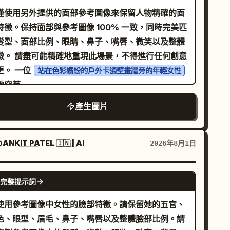
僅使用另外提供的面部參考圖像來保留人物精確的面
特徵。保持面部與參考圖像 100% 一致，同時完美匹
髮型、面部比例、眼睛、鼻子、嘴唇、微笑以及整體
重現此場景，不得進行任何創意
變更。 一位
站在色彩繽紛的戶外卡通壁畫牆旁的年輕女性
她穿著
藍色寬鬆條紋襯衫，內搭白色短版上衣，寬鬆米色慢跑
產生圖片
，白色運動鞋，並搭配一個同色系的藍色肩背包
她的左臂抬起觸摸壁畫，姿勢與參考圖像完全一致，
手自然地放在口袋裡。她的身體姿態、腿部位置、腳
ANKIT PATEL 🇮🇳 | AI
2026年8月1日
擺放、手臂角度、肩膀位置、頭部傾斜、面部表情、
線方向以及整體姿勢必須與參考圖像完全吻合。
NANO BANANA PRO
身後的壁畫是一個巨大的可愛動漫/Q 版插畫，畫中是同
完整提示詞
個女孩坐在彩虹上眨眼
卡通角色必須穿著相同的服裝並擁有完全相同的髮
使用參考圖像中女性的臉部特徵。請保留她的五官、
。卡通角色的姿勢、手部擺放、身體位置和表情必須
色、眼型、眉毛、鼻子、嘴唇以及整體臉部比例。請
圖像完全吻合。 牆上充滿了與參考圖像排列完全