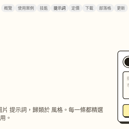
概覽
使用案例
技能
提示詞
定價
下載
部落格
更新
攝影 圖片 提示詞，歸類於 風格。每一條都精選
用。