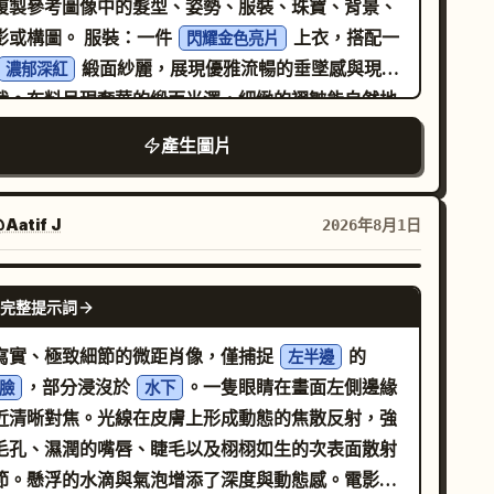
複製參考圖像中的髮型、姿勢、服裝、珠寶、背景、
同的彩色塗鴉，包括彩虹、雲朵、花朵、星星、紙飛
光影或構圖。 服裝：一件
上衣，搭配一
閃耀金色亮片
、蝴蝶、笑臉、山脈、氣球和裝飾性插圖。 柔和的自
緞面紗麗，展現優雅流暢的垂墜感與現代
濃郁深紅
日光，逼真的戶外照明，鮮豔的粉彩色調，視線水平
裁。布料呈現奢華的緞面光澤，細緻的褶皺能自然地
攝，全身構圖，50mm 鏡頭，淺景深，超細節，照
捕捉光線。 髮型：
。 生成一張
長而柔順的波浪深色頭髮
產生圖片
級真實感，HDR，傑作，頂級時尚攝影，8K。 絕對
度寫實的影像，具備自然的皮膚紋理、真實的光影效
求： - 面部必須與提供的面部參考圖像完全匹配。 -
與電影級細節。僅臉部特徵需與參考圖像一致，所有
持完全相同的構圖。 - 保持完全相同的姿勢。 - 保持
他元素皆應遵循此提示詞。
Aatif J
2026年8月1日
全相同的拍攝角度。 - 保持完全相同的取景。 - 保持
全相同的壁畫概念。 - 卡通插畫必須精確複製女孩的
NANO BANANA PRO
勢。 - 不得添加額外物件。 - 不得移除任何物件。 -
完整提示詞
得更換服裝。 - 不得更改表情。 - 不得改變視角。 -
寫實、極致細節的微距肖像，僅捕捉
的
左半邊
得重新設計。 - 不得進行藝術詮釋。 - 在僅替換面部
，部分浸沒於
。一隻眼睛在畫面左側邊緣
臉
水下
所提供的參考面部特徵的同時，盡可能忠實地重現參
近清晰對焦。光線在皮膚上形成動態的焦散反射，強
場景。
毛孔、濕潤的嘴唇、睫毛以及栩栩如生的次表面散射
節。懸浮的水滴與氣泡增添了深度與動態感。電影級