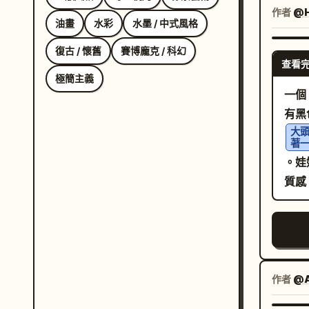
超細
作者
@H
油畫
水彩
水墨 / 中式風格
復古 / 懷舊
賽博龐克 / 科幻
查看
極簡主義
一個
有黑
大
著
。娃
質感
作者
@A