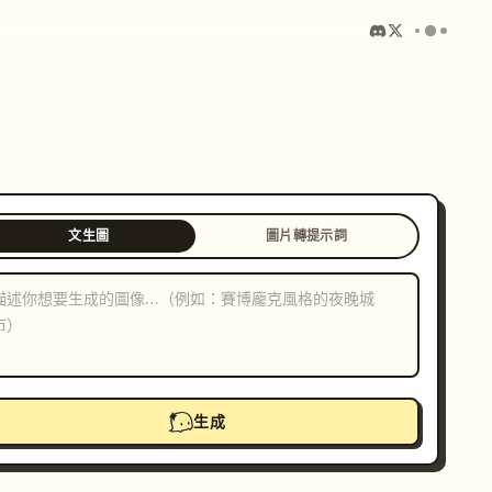
文生圖
圖片轉提示詞
生成