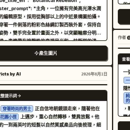
ibe_title_en": "Botanical Rebellion",
的
白單色調為場景注入了緊張的魅力。來自多個頂部
ster_prompt": "主角，一位擁有完美高光澤水潤
夢
的強烈定向硬光，在男子的額頭、鼻樑以及調整袖
的編輯原型，採用從胸部以上的中近景構圖拍攝。
手部指關節處投射出明亮且清晰的高光，同時在下
穿著一件俐落的粉彩色絲綢訂製西裝外套，保持自
方、顎線沿線以及燕尾服褶皺深處投射出邊緣銳
姿勢，雙手完全置於畫面之外，以突顯輪廓分明的
作者
@
深邃且濃黑的陰影，並由中性的環境光進行平衡。
線。表情帶有挑戰性的直視目光和一抹叛逆的淺
正面視角的數位攝影技術，利用快門速度、f/2.8
主角倚靠在一個巨大的鱷魚吻部上，該吻部完全由
產生圖片
圈與 ISO 400 感光度，確保在極低數位雜訊下對
、濕潤的生態缸苔蘚和盛開的粉色花卉組成，呈現
查看
實現精準對焦。這種寫實且帶有狗仔風格的編輯手
實風格。這個超現實元素感覺像是高預算的實體特
透過後期處理中的強烈黑白轉換、壓低黑位與高清
一
帶有滴水效果和複雜的有機質感。場景為無菌的啞
icts by AI
2026年8月1日
處理進一步增強，最終呈現出一張比例為 9:16 的
一
彩色無縫攝影棚背景。燈光採用強烈的直接環形閃
影像。
隨
風格，在汗濕的皮膚上創造出強烈的鏡面高光，並
NANO BANANA PRO
完整提示詞
純
細膩的倫勃朗式定向補光來雕刻面部特徵。使用
的
selblad H6D-100c 搭配 70mm 鏡頭，光圈 f/5.6
正自信地朝鏡頭走來，隨著他在
，
穿著時尚的男士
呈現真實的 Kodak Portra 400 底片質感，展示
上邁步，重心自然轉移，雙肩放鬆。他
彎
觀花園小徑
的毛孔細節和類比顆粒感。無霓虹燈，強調超觸
約一到兩英吋的短髮以自然質感產品向後梳理，細
雙