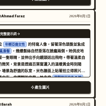
景為零星的綠草地與質感粗糙的白色混凝土護欄。背景呈
佈滿深灰色岩石的海岸線、陰天下的柔和海浪、遠處翠綠
森林山丘，左上方則有大型棕櫚葉與茂密綠樹作為框架。
和的自然日光，陰天帶來的微弱色調，寫實攝影風
Ahmad Faraz
2026年8月1日
，低角度全身鏡頭，高細節，自然的皮膚紋理，主體
晰對焦。
NANO BANANA PRO
完整提示詞
位
的特寫人像，留著深色頭髮並紮成
年輕亞裔女性
，幾縷髮絲自然垂落在臉龐兩側。她俏皮地
亂髮髻
著一隻眼睛，並伸出手向鏡頭送出飛吻。帶著溫柔自
的微笑，背景是透過百葉窗灑入的溫暖黃金時刻陽
，場景為舒適的臥室，米色牆面上貼著拍立得照片，
景中有一盆模糊的盆栽。她身穿
寬鬆的米白色 T 恤
戴著一條細金項鍊。淺景深，溫暖夢幻的色調，自然
產生圖片
底片質感，柔和的漫射光，營造出親密且自然的氛
，使用 50mm 鏡頭拍攝，淺景深散景效果。
Sarah
2026年8月1日