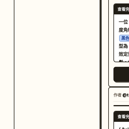
查看
一位
度角
黑
型為
效定
髮。
向下
展，
指與
景中
作者
@t
紅毯
地毯
查看
態，
焦鏡