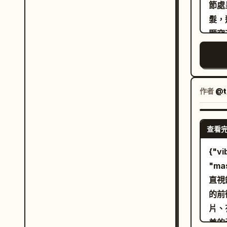
感、
節處
"in
髮，
蘚紋
顯突
特效錯
深
剪
100c
，並
"co
性，
"l
作者
@t
上捕
前景和
僅露
"til
鬆地
"女性
查看
彎曲
特兒"
{"vi
微弱
"f
"ma
草地
光，
直視
後方
緻俐落
的前
修剪
"ex
片、
帶，
"p
美的
明對