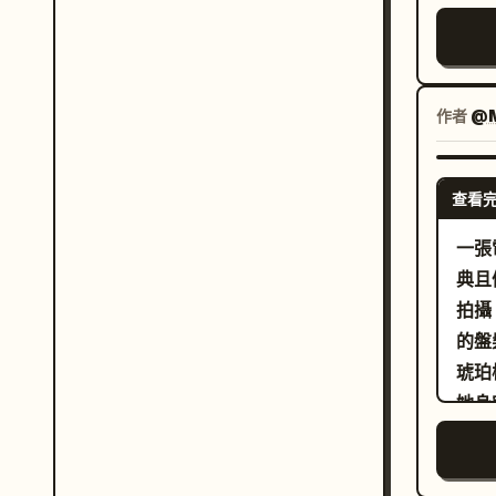
外，
亂且
致，
"war
陰影
山間
"it
懸掛
方投
"co
電影
作者
@M
靜、
"ac
色倫
與互
"co
然毛孔
色及
"br
查看
10
配大
"en
的前
果，
一張
棚背景
散景
渡至
典且
的粉
色彩
降低
拍攝
體與
燈光。
呈現
的盤
的編
琥珀
在深沉
她身
緻的
頸圈
但深沉
情緒
影"},