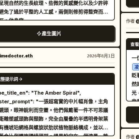
不可思議的編輯寫實主義。", "meta": {
前
呈現自然的生長紋理、些微的質感變化以及少許碎
現
tent": "編輯超現實主義", "priorities": "超寫實苔
避免了過於平整的人工感，兩側則修剪得整齊而不
的
理、光澤皮膚鏡面高光、嚴格的中近景構圖、實體
兀。他身穿
作者
柔
@
覺。", "device_profile": "Hasselblad H6D-
海軍藍（近乎黑色）的長袖拉鍊針織衫，與俐落的亮白色
格
產生圖片
裁長褲形成鮮明對比
 中片幅" }, "frame": { "aspect": "4:5",
清
搭配深色皮鞋。他表情嚴肅且自然，嘴部閉合呈中
mposition": "編輯中近景（胸部以上）",
查看
眉毛放鬆，雙眼被深色飛行員墨鏡完全遮蓋，鏡片
ayout": "主體居中，巨大的苔蘚鱷魚吻部佔據下方
imedoctor.eth
2026年8月1日
一
捉到細膩柔和的反光。他的左手俐落插在褲袋中，
側面。", "camera_angle": "平視直拍",
凌
出佩戴銀色手錶的手腕與部分手緣；右手則自然放
t_roll_degrees": "0" }, "subject": { "gender":
NANO BANANA PRO
眨
舉至耳邊，輕握著一支白色智慧型手機，手指自然
", "identity": "主角，一位中性或通用的編輯模
完整提示詞
然
環繞在手機背面與邊緣，設備頂部邊緣捕捉到一抹
, "demographics": "無年齡限制，通用",
be_title_en": "The Amber Spiral",
光
的高光。他立足於前景中，腳下是直接鋪設在翠綠
ace": "高光澤完美肌膚，汗濕水潤，顯著的鏡面高
ster_prompt": "一張超寫實的中片幅肖像，主角
背
上的風化粗糙長方形淺灰色石板，鞋底下方及石板
輪廓分明的下顎線", "hair": "後梳油頭，微濕，緊
鏡頭，眼神銳利而空靈。他們佩戴著一件不可思議
，
投射出短而淡、邊緣柔和的陰影。中景處，茂密且
", "body": "自信姿勢，挺胸，身體微傾",
衛雕塑感頭飾與頸飾，完全由層疊的半透明骨架葉
的
整齊的深綠色黃楊木籬笆形成了一道方正的水平
pression": "挑戰性的直視目光，叛逆的淺笑",
有機琥珀網格與螺旋狀肋狀植物脈絡構成，並以完
圍
右側兩棵高聳的義大利柏樹垂直伸向天空，形成鮮
ose": "倚靠在超現實生物上，雙手完全置於畫面
黃金比例螺旋環繞頭部。場景設定在一個漆黑、雜
作者
@
比。深邃且略顯模糊的背景展現出一片開闊的景