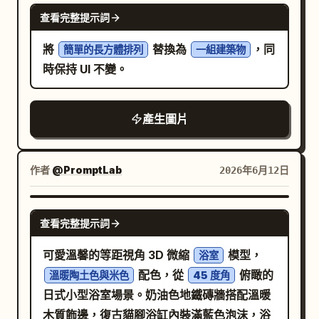
NANO BANANA PRO
微小的人類剪影進一步強化了比例感。畫面不
查看完整提示詞
雜亂 —— 保留充足的留白，聚焦於單一核心物
將
替換為
，同
簡單的長方體排列
一組建築物
件與對比物。其精神在於：如同科學博物館的
時保持 UI 不變。
展覽模型，將統計數據重新建構為建築，讓原
本會被你滑過的數字，變成一種身體能感知的
存在。
產生圖片
作者
@PromptLab
2026年6月12日
GPT IMAGE 2
查看完整提示詞
可愛溫馨的等距視角 3D 微縮
模型，
浴室
配色，從
俯瞰的
溫暖陶土色與米色
45 度角
日式小型浴室場景。奶油色地鐵磚牆搭配溫暖
木質飾邊，復古貓腳浴缸內裝滿藍色泡沫，浴