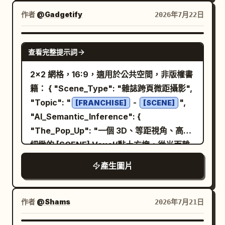
圍、承重能力、材質及調整項目，未知數值不
作者
@Gadgetify
2026年7月22日
進行臆測；包裝區展示椅身、已確認配件、安
裝說明及保養資訊，缺失配件標記為「待確認
NANO BANANA PRO
資訊」；最後以已確認結構摘要及「查看尺寸
查看完整提示詞
與安裝說明」註記結尾。所有參數單位、尺寸
2x2 網格，16:9，適用於公共空間，非版權書
線及資訊卡必須完整填寫。禁止包含虛構的人
籍： { "Scene_Type": "雜誌跨頁微距攝影",
體工學認證、承重數值、調整等級、健康改善
"Topic": "
-
",
[FRANCHISE]
[SCENE]
功效、專利或測試結果。
"AI_Semantic_Inference": {
"The_Pop_Up": "一個 3D、等距視角、高度
細緻的 [SCENE] Voxel/黏土方塊，從光面雜
誌頁面中升起。", "The_Layout": "左右頁邊
產生圖片
留有編輯文字欄、粗體標題以及「秘密數據」
方塊。", "The_Callouts": "在 AI_INFER(3D
模型中隱藏的彩蛋) 周圍畫上紅色圓圈，並以
作者
@Shams
2026年7月21日
紅線連接至 2D 頁邊文字。" }, "Aesthetic":