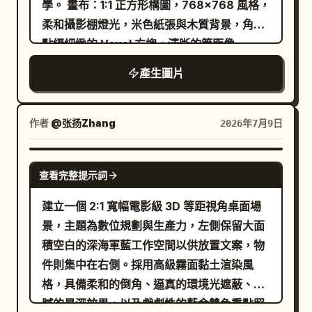
學。 畫布：1:1 正方形構圖，768x768 風格，
用紅色引線與紅色標籤。 左側資訊面板：左上
柔和攝影棚燈光，米色紙張與木質背景，角落
方放置標題「PGU-05 行星齒輪組」與副標題
點綴細緻的 Voxel 方塊，清晰的等距像
「爆炸圖與零件參考」。下方包含一個規格區
素/Voxel 邊緣，淺陰影，非寫實風格。 主標
產生圖片
塊，共 5 行：齒輪比 27.31:1、最大輸入轉速
題區：在頂部放置一個大型奶油色斜角看板，
6000 RPM、最大輸出扭矩 320 N-m、效率
上方顯示塊狀日文文字
。
300 超 AI 網站建置
94%、重量 3.7 kg。下方加入一段功能概
將「300 超」設為亮橘紅色，「AI 網站建置」
作者
@张扬Zhang
2026年7月9日
述，說明行星齒輪組利用多個行星齒輪圍繞中
設為黑色。在標題下方，貼上一個小型置中的
心太陽齒輪旋轉，同時與內齒圈嚙合，以分配
米色標籤，文字為
。使用厚實的立體
實績
GPT IMAGE 2
負載並在緊湊的傳動系統中增加扭矩容量。 嵌
查看完整提示詞
Voxel 字體。 中央佈局：在標題下方，建立一
入圖表：左下方加入 2 個嵌入框。上方嵌入框
個大型奶油色邊框面板，並帶有裝飾性的階梯
建立一個 2:1 寬幅電影級 3D 等距視角桌面場
標註為「SECTION A-A」，顯示組裝齒輪組
狀邊緣。在面板內，將內容分為三個垂直區
景，主題為數位規劃與生產力，左側保留大面
的白色線條剖面圖。下方嵌入框標註為「05
域：左側清單、中央工作流程插圖、右側清
積空白的深海軍藍工作空間以供放置文案，物
太陽齒輪 [細節]」，使用紅色線條顯示獨立的
單。區域之間使用虛線垂直分隔線。 左側清
件則集中在右側。採用高級霧面黏土渲染風
太陽齒輪，並附上尺寸箭頭與註釋，例如
單：標題標籤為
。顯示 4 個不使用的項
不要
格，具備柔和的倒角、逼真的環境光遮蔽、細
Ø18.00、Ø32.00 與 Ø12.00 (H7)。 右側參
目，每個項目左側有一個大型黑色 Voxel X 圖
膩的景深效果，以及戲劇性的藍金雙色重點照
考面板：零件列表與註釋使用緊湊的等寬技術