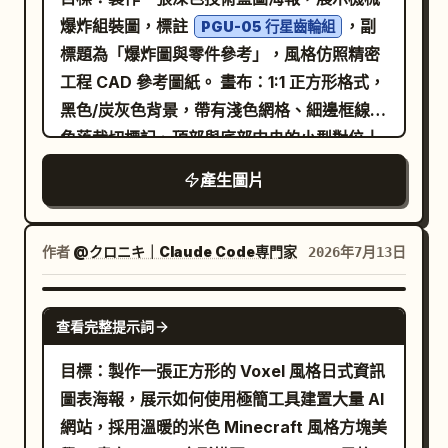
爆炸組裝圖，標註
，副
PGU-05 行星齒輪組
標題為「爆炸圖與零件參考」，風格仿照精密
工程 CAD 參考圖紙。 畫布：1:1 正方形格式，
黑色/炭灰色背景，帶有淺色網格、細邊框線、
角落裁切標記、頂部與底部中央的小型對位十
字線，以及右上角的小型圖紙編號「01」。使
產生圖片
用白色與淺灰色單線製圖線條，並加入局部紅
色亮點。 主體：中央放置一張詳細的行星齒輪
組等軸測爆炸圖，從上到下垂直排列。右側需
作者
@クロニキ｜Claude Code専門家
2026年7月13日
有 10 組帶引線的零件標註：01 內六角螺絲
(x6)、02 頂蓋、03 內齒圈、04 行星齒輪
GPT IMAGE 2
查看完整提示詞
(x3)、05 太陽齒輪、06 行星架、07 推力墊
圈、08 輸出軸、09 軸承 (x2)、10 外殼。將
目標：製作一張正方形的 Voxel 風格日式資訊
爆炸零件渲染為透明線框/技術線條，包含隱藏
圖表海報，展示如何使用極簡工具建置大量 AI
的構造線與虛線對齊軸。將太陽齒輪作為唯一
網站，採用溫暖的米色 Minecraft 風格方塊美
以紅色強調的零件，放置在組裝件中間，並使