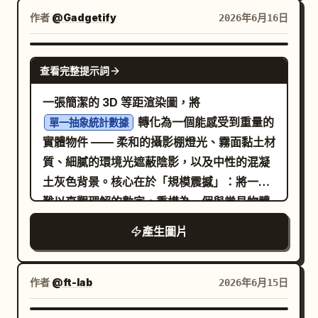
作為次要元素。 風格：高階 3D 渲染，圓潤的
作者
@Gadgetify
2026年6月16日
黏土質感 UI 組件，玻璃擬態
(glassmorphism)，柔和的環境光遮蔽
GPT IMAGE 2
查看完整提示詞
(ambient occlusion)，斜角邊緣，金屬金色
高光，現代創作者工具美學，無人物。使用
一張簡潔的 3D 等距渲染圖，將
帶有明亮青色輪廓光的電影級藍色調攝影棚燈光
轉化為一個能感受到重量的
單一抽象統計數據
以及
。 文字限制：
高品質 3D 等距 SaaS 插圖
實體物件 —— 柔和的攝影棚燈光、霧面黏土材
無可讀文字、無 Logo、無浮水印。任何介面
質、細膩的環境光遮蔽陰影，以及中性的混凝
標記應僅為抽象線條、點、網格與空白卡片。
土灰色背景。核心在於「規模震撼」：將一個
構圖限制：將主要元素群組置於略偏右側，保
難以直觀理解的數字，重構為一個與常見物體
持從平放的前景平板到懸浮背景面板的強烈深
對比的具體量體（例如：
產生圖片
度層次，將雲朵圖示保留在右上角，並保持最
將人類歷史上開採的所有黃金堆疊成一個立方體，
左側背景的簡潔。
並放置在一輛校車旁
）。畫面由一個精確、超大尺寸的手工數字錨
作者
@ft-lab
2026年6月15日
定，並配以簡短的說明文字，以乾淨的無襯線
字體標註指標及其來源年份。細緻的測量條與