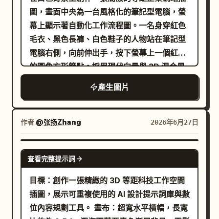
支譜系集合、8k ::1 負面提示詞：[糾纏交叉的
圖，畫面中央為一台風格化的筆記型電腦，螢
枝幹、破碎的層級、斷開的節點、破碎的樹冠
幕上顯示著自動化工作流程圖。一名身穿紅色
輪廓、傾斜、3D 透視、手部] ::-1
毛衣、黑色長褲、白色鞋子的人物站在筆記型
電腦右側，向前伸出手，按下螢幕上一個紅色
的圓角方形節點。採用現代向量與 3D 混合風
格，具備粗黑輪廓線、柔和的灰色陰影、白色
產生圖片
表面，並使用橘色、紅色、黑色和淺灰色的有
限色調。包含 7 個由黑色電路狀線條連接的獨
特周邊物件，並帶有小型橘色圓形接點：左上
作者
@张扬Zhang
2026年6月27日
方筆記型電腦螢幕後方有 1 個大型橘色齒輪，
右側有 1 個小型紅色齒輪，右上方有 1 個頂部
GPT IMAGE 2
查看完整提示詞
帶有橘色方塊的白色圓角立方體，左下方有 1
個帶有圓餅圖圖示的紅白圓角立方體，底部中
目標：創作一張精緻的 3D 等距科技工作空間
央有 1 個帶有橘色勾選標記的小型白色圓角立
插圖，展示可重複使用的 AI 設計提示詞庫與數
方體，右下方有 1 個頂部為橘色且帶有橘色/紅
位內容規劃工具。 畫布：超寬水平橫幅，長寬
色小點的堆疊式白色伺服器狀立方體，以及 1