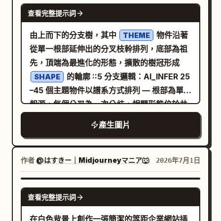
合時代的陳舊感，柔和陰影，無發光物體 ::2
塊、清單、Logo、浮水印或英文文字。
GPT IMAGE 2
以便放置標題。
查看完整提示詞
照明：所有區域均勻的環境光，無戲劇性陰影
::2 排版：每個象限的地板上巧妙地標註年份範
由上而下的分支樹，其中
物件沿著
THEME
圍 ::2 渲染堆疊：等距時間房間，演變立體模
從單一根部延伸出的分叉枝幹排列，底部為祖
型，室內時間軸，8k ::1 負面提示詞：[透視，
先，頂端為最進化的形態，擴散的樹冠形成
破碎的房間幾何結構，象限間時代錯誤的混
的輪廓 ::5 分支邏輯：AI_INFER 25
SHAPE
合，挖掘，苔蘚，生物發光] ::-1
–45 個主題物件以譜系方式排列 — 根部為單一
起源，每個分叉為一次分歧，相關形態位於共
享分支上 — 譜系從底部到最外側頂端清晰可讀
產生圖片
::5 構圖：乾淨的樹狀分支、無交叉枝幹、均勻
的樹冠分佈、整潔的輪廓邊緣、寬裕的留白 ::3
材質物理：真實的主題物件、準確的材質與各
作者
@はすきー｜Midjourneyマニア🐺
2026年7月1日
分支的年齡、一致的霧面質感、柔和陰影、淡
淡的連接枝幹 ::2 光照：頂部平光柔光箱，無
GPT IMAGE 2
查看完整提示詞
眩光 ::2 排版：每個分支頂端的微小節點標籤
::2 渲染堆疊：系統發生學平鋪、家譜排列、分
在白色背景上創作一張簡潔的等距企業網站插