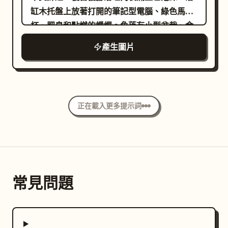
缸木托盤上放著打開的筆記型電腦、綠色馬克
杯、肥皂和點燃的蠟燭。角落有小型盆栽、金
色黃銅弧形浴簾桿搭配米色浴簾，白色瓷盆上
產生圖片
方掛著圓形木框鏡，下方為木質浴櫃與黃銅水
龍頭。配有木製座墊的馬桶，木凳上堆疊著捲
好的白毛巾與書籍，另有綠色酒瓶、迷你盆
景，牆面安裝的金色壁燈散發溫暖光芒。牆上
正在載入更多提示詞
掛鉤掛著淺藍色蓬鬆毛巾，藤編洗衣籃裝滿彩
色毛巾，圓形絨毛紫色浴墊，以及米白色格紋
地磚。柔和溫暖的黃金時刻光影，舒適的環境
光，移軸微縮攝影效果，娃娃屋美學，8k 超高
細節，柔和散景，極致細膩的微縮質感，
常見問題
Artstation 熱門趨勢。