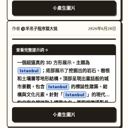
與
相關的標誌性地標、地形特
NEW YORK
片，包含五個圓角模組；1 個平放在左前方前
產生圖片
徵或象徵性結構，它們排列和諧並以精確的細
景的試算表/行事曆平板，具備綠松石色列標題
節呈現。微縮的道路、路徑、環境元素以及細
與紫色頂部列；1 個位於中央前景的開啟報告/
小的人偶與 Nano Banana Pro 自然互動，強
作者
@半吊子程序猿大铭
2026年6月20日
文件平板，具備四個彩色圖表區塊；1 個堆疊
化其作為世界基石的存在感。 運用電影級燈
在右前方前景的文件或資料夾，頂部為一張空
光、柔和的高光、頂級表面的反射以及選擇性
白白紙；1 個位於前景的小型圓角方形應用程
NANO BANANA PRO
查看完整提示詞
的景深模糊效果，營造出夢幻、超逼真的宣傳
式圖示堆疊；1 個位於底部中央的深色智慧型
氛圍。強調產品的頂級材質、流線型設計與未
手機或細長矩形裝置；1 個位於右後方垂直站
一個超逼真的 3D 方形展示，主題為
來主義美學，圖片尺寸 4:5。
立的大型深色活頁夾或檔案夾堆疊，具備青色
；底部展示了挖掘出的岩石、樹根
Istanbul
與金色邊緣；1 個位於右上方的懸浮雲朵圖
和土壤層等地形結構。頂部呈現出童話般的城
示，邊緣帶有金色輪廓光；1 個位於最右側的
市景觀，包含
的標誌性建築、結
Istanbul
深色圓柱形筆筒，內含三支書寫工具。 背景點
構與文化元素。針對「
」的現代簡
Istanbul
綴：在面板上方加入細緻的金色軌道連接線，
約文字自然地融入構圖之中。單眼相機攝影品
並帶有三個小型金色節點，右上角附近放置一
質，清晰且生動的魔幻現實主義美學。尺寸：
產生圖片
個微小的青色立方體，以及主視窗後方半透明
1080x1080。
玻璃質感的面板輪廓。這些點綴應保持精緻且