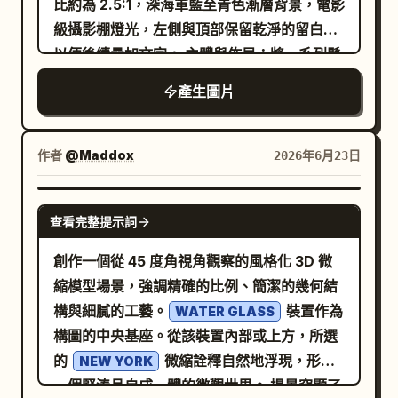
比約為 2.5:1，深海軍藍至青色漸層背景，電影
台具備可見鍵盤和觸控板的中央筆記型電腦。
級攝影棚燈光，左側與頂部保留乾淨的留白，
筆記型電腦螢幕上需包含 5 個工作流程 UI 元
以便後續疊加文字。 主體與佈局：將一系列懸
素：2 個帶有白色圓形中心的紅色圓角方形節
浮與桌面生產力元素層次分明地排列在畫布中
產生圖片
點、中間 1 個橘色圓角矩形、1 個帶有三個小彩
右側。使用
色點的白色圓角矩形，以及 1 個連接至右側紅
深海軍藍、青色、藍綠色、白色、紫色以及溫暖的
金色點綴
色節點的黑色曲線連接器。保持構圖通透、簡
作者
@Maddox
2026年6月23日
。場景應呈現出高品質 SaaS/生產力工具的主
約、友善，適合作為
的
自動化與數位工作流程
視覺風格，具備柔和陰影、光澤斜角、細緻反
企業網站首頁素材。無文字、無標誌、無照片
NANO BANANA PRO
射與圓角設計。 具體可見元素：包含精確 13
寫實感，且無雜亂元素。
查看完整提示詞
個主要物件：1 個大型中央桌面瀏覽器視窗，
創作一個從 45 度角視角觀察的風格化 3D 微
具備深色頂部列與線框佈局區塊；1 個位於後
縮模型場景，強調精確的比例、簡潔的幾何結
方左側的深色網格儀表板面板，包含九個方形
構與細膩的工藝。
裝置作為
WATER GLASS
磁磚；1 個位於前方的小型白色分析/卡片面
構圖的中央基座。從該裝置內部或上方，所選
板，具備左側列表點與底部迷你按鈕；1 個位
的
微縮詮釋自然地浮現，形成
NEW YORK
於右側的青色 UI 卡片，包含四個主要內容區塊
一個緊湊且自成一體的微觀世界。 場景突顯了
與三列窄邊行；1 個位於更右側的紫色 UI 卡