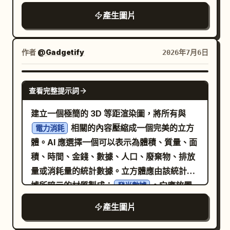
示，右側有一個小型奶油色標籤。由上至下 4
明。桌面為深海軍藍色，背景為從深藍色漸變
字體。包含材質與齒數標註，例如內齒圈
產生圖片
個標籤分別為：「フィグマ」、「フレーマ
至炭灰色的平滑過渡。 主體與佈局：在畫布右
Z=72 模數 1.25、行星齒輪 Z=24 模數 1.25、
ー」、「ウェブフロー」、「コード」。 中央
半部精確排列 10 組主要物件：1) 一疊層次分
太陽齒輪 Z=18 模數 1.25。加入一個包含 5 點
工作流程插圖：垂直堆疊 3 個主要元素：1) 一
明的白色、海軍藍、寶石藍與柔和金色文件及
作者
@Gadgetify
2026年7月6日
編號註釋的註釋區塊：所有齒輪壓力角 20°、
台黑色電腦螢幕，顯示簡單的程式碼/編輯器視
資料夾，透視角度略微旋轉；2) 中央一張打開
齒輪材質 20CrMnTi、熱處理滲碳、所有尺寸
窗，使用橘色與米色線條；2) 一張奶油色文
的文件或儀表板頁面，顯示淺色矩形 UI 線框與
GPT IMAGE 2
單位為毫米、公差符合 ISO 2768-mK。底部
件，帶有幾行文字與一個橘色方塊；3) 底部有
查看完整提示詞
藍色標題區塊；3) 上方一張微凸起的網頁卡
加入一個標註為 1:1 的比例尺，刻度從 0 到
一個指向右方的橘色箭頭。保持所有物件為塊
片，包含一個藍色標題矩形與三個下方內容區
建立一個極簡的 3D 等距渲染圖，將所有與
100 mm。 視覺風格：高細節 CAD 製圖美
狀與 Voxel 構成。 右側清單：標題標籤為
塊；4) 前方一個較小的數據分析圖磚，帶有六
相關的內容壓縮成一個完美的立方
學，精確的細線條，乾淨的等寬字體，白色線
電力消耗
。顯示 3 個核准項目，每個項目在
使用工具
個藍灰色圓角正方形；5) 一張深色水平圖表卡
體。AI 應選擇一個可以表示為體積、質量、面
條帶有細微光暈，僅太陽齒輪細節與對應標註
奶油色方塊上有一個綠色 Voxel 打勾圖示，右
片，帶有藍色折線圖；6) 一個緊湊的環狀圖圓
積、時間、金錢、數據、人口、廢棄物、排放
使用紅色強調，無攝影陰影，除白色/灰色與紅
側有一個小型奶油色標籤。由上至下 3 個標籤
盤，具備藍色與金色區段；7) 一個垂直深色檢
量或消耗量的統計數據。立方體應由該統計數
色外無其他顏色。確保所有文字清晰可辨，並
分別為：「クロード」、「動画生成」、「プ
查清單面板，帶有六個圓形狀態點與六條短水
據所暗示的材質製成：
。它應放置
像專業機械製圖一樣對齊。
發光數據
ロンプトだけ」。 底部列：在主面板底部放置
平列表線，其中包含一個金色高亮點；8) 右上
在一個熟悉的對比物體旁：
。風格：
一個人
3 張獨立的奶油色斜角卡片。卡片 1 帶有橘色
產生圖片
角一個螺旋桌曆，帶有小型深色方格網格與一
超乾淨攝影棚渲染、霧面黏土或物理精確材
對話框圖示與文字「相談風 デザイン」。卡片
個金色高亮日期；9) 一個圓形滑鼠按鈕圖示，
質、中性混凝土灰背景、柔和的環境光遮蔽、