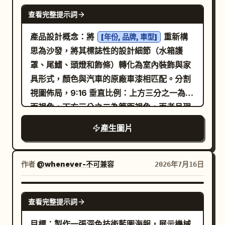
"微光紙張質感、鮮豔色彩，2D 印刷媒體與
GPT IMAGE 2
查看完整提示詞
3D 等距藝術令人滿足的觸感融合。" }
產品設計概念：將
重新構
[年份, 品牌, 車型]
思為沙發，將其標誌性的設計細節（水箱護
罩、尾鰭、頭燈和飾條）轉化為室內裝飾與家
具形式，顏色與汽車的原廠車漆相匹配。分割
視圖佈局，9:16 垂直比例：上方三分之一為正
面視角，下方三分之二為等距視角，兩者呈現
相同的沙發設計、材質與顏色。居中的三分法
產生圖片
構圖，留有充足的負空間。全平面純色背景，
顏色與汽車完全一致，無漸層，攝影棚產品燈
光。復古 LUT：溫暖褪色調、柔和底片顆粒
作者
@whenever-不可兼容
2026年7月16日
感、低飽和度、細微暗角。
GPT IMAGE 2
查看完整提示詞
目標：製作一張深色技術藍圖海報，展示機械