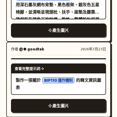
用深石墨灰網布背墊、黑色框架、銀灰色五星
椅腳，並清晰呈現頭枕、扶手、座墊及腰靠，
確保所有視角下的結構一致性。整體設計採用
垂直網格系統，結合建築藍圖與現代辦公空間
產生圖片
風格，並使用
進行標
紙白色、石墨灰、鋼鐵藍及細緻的橙色
註，搭配清晰的窄版無襯線字體與等寬參數字
作者
@● goodtek
2026年7月23日
體。首屏展示產品 3/4 視角以確立產品形象；
隨後展示正面、側面、背面及俯視等輔助視
GPT IMAGE 2
查看完整提示詞
角；透過人物坐姿與辦公桌的比例關係呈現尺
寸感，但不暗示具體的適用身高範圍；以輪廓
製作一張關於
的韓文資訊圖
BIP110 運作機制
線標註頭枕、背墊、扶手、座墊、腰靠及椅
表
腳，不提供內部爆炸圖；展示辦公、閱讀及短
暫休息場景；證據區僅顯示使用者提供的結構
產生圖片
描述與來源，缺失項目標記為「待確認資
訊」；參數區包含完整的椅子尺寸、座高範