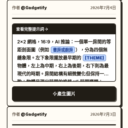
2 帶有橘色立方體圖示與文字「AI で 構築」。
帶有金色游標箭頭；10) 最右側一個藍白相間
銳利邊緣、充足的留白。添加顯示高度、寬度
作者
@Gadgetify
2026年7月4日
卡片 3 帶有橘色鉛筆圖示與文字「最小入
的文件收納盒，內含資料夾。 額外桌面細節：
和深度的細微尺寸線。在上方懸浮或在地板上
力」。 角色與裝飾物件：加入 2 個 Voxel 角
包含 1 支黑色鋼筆（帶金色飾邊）斜放在底部
印出一個巨大的數字。說明文字應註明壓縮內
GPT IMAGE 2
色/吉祥物：左下方為一名穿著黑色連帽衫的黑
中央，1 張小型金色便利貼貼在紙堆上，9 個
查看完整提示詞
容、指標、時間範圍和來源年份。核心精神：
髮小人，手指向上方面板；右下方為一隻坐在
小型色票排列在右下角，呈現為海軍藍、藍
透過將不可能的數量轉化為一個靜默的方塊，
2x2 網格，16:9，AI 推論：一個單一房間的等
面板旁的橘白色 Voxel 貓。左上方架子上放置
色、灰色、白色與金色的微小圓角正方形，以
使其變得可測量。
距剖面圖（例如
），分為四個無
一盆小型塊狀盆栽，右上方架子放置直立書
書房或廚房
及收納盒內可見的 3 個資料夾。所有文字均保
縫象限。左下象限擺放最早期的
籍。散落微小的米色與橘色方塊作為裝飾，但
[THEME]
持為抽象線條與區塊，不可有可讀文字。 視覺
物體，左上為中期，右上為後期，右下則為最
保持海報整潔易讀。 視覺風格：高品質 3D
風格：極簡企業設計、優雅的規劃儀表板概
現代的時期。房間結構有細微變化但保持一
Voxel 立體透視模型，塊狀立體日文字體，溫
念、單色海軍藍色調搭配
亮點、乾淨
暖金色
致；物體呈現出時間的推移 ::5 時間邏輯：
暖的奶油色、棕褐色、橘色、黑色與綠色調色
的幾何形狀、平滑的塑膠紙質材料、柔和陰
AI_INFER 在四個時間象限中分佈 25–30 個物
盤，柔和環境光遮蔽，正交前視圖，友善的教
影、高端產品模型美學。使用
、
2:1 超寬橫向
產生圖片
體，每個區域皆符合歷史一致性。象限順時針
育科技資訊圖表，整齊對齊的標籤，清晰易讀
，以及適合科技或生產力橫幅的
深海軍藍漸層
流動，如同時間循環 ::5 構圖：等距視角（無
的日文文字。 限制：使用 4 個 X 標記的不使
安靜專業氛圍。 限制條件：無人物、無
透視變形），象限過渡無縫，無雜亂感，物體
用項目、3 個打勾的核准項目、3 張底部功能
作者
@Gadgetify
2026年7月3日
Logo、無浮水印、無雜亂感、無可讀文字，影
整齊排列於表面 ::3 材質物理：真實材質，符
卡片以及 2 個吉祥物角色。請勿添加額外的區
像左側 45% 區域需保持大面積留白與深色，