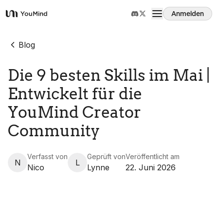
Anmelden
YouMind
Übersicht
Blog
Die 9 besten Skills im Mai |
Anwendungsfälle
Entwickelt für die
Fähigkeiten
YouMind Creator
Community
Prompts
Verfasst von
Geprüft von
Veröffentlicht am
N
L
Nico
Lynne
22. Juni 2026
Preise
Download