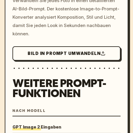
Verwandeln Sie jedes Foto in einen detaillierten
c, cyberpunk sunset, neon
AI-Bild-Prompt. Der kostenlose Image-to-Prompt-
colors, 8k --v 6.0
Konverter analysiert Komposition, Stil und Licht,
damit Sie jeden Look in Sekunden nachbauen
können.
BILD IN PROMPT UMWANDELN
WEITERE PROMPT-
FUNKTIONEN
NACH MODELL
GPT Image 2 Eingaben