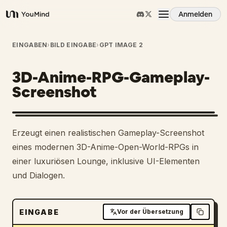
Anmelden
YouMind
Übersicht
EINGABEN
›
BILD EINGABE
›
GPT IMAGE 2
3D-Anime-RPG-Gameplay-
Anwendungsfälle
Screenshot
Fähigkeiten
Erzeugt einen realistischen Gameplay-Screenshot
Prompts
eines modernen 3D-Anime-Open-World-RPGs in
einer luxuriösen Lounge, inklusive UI-Elementen
und Dialogen.
Preise
Download
EINGABE
Vor der Übersetzung