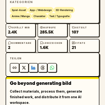
Anime-Spielästhetik, die beruhigend, 
KATEGORIEN
herzerwärmend und auf eine erwachsene Art 
Spiel-Asset
App- / Webdesign
3D-Rendering
glamourös wirkt.
Anime / Manga
Charakter
Text / Typografie
GEFÄLLT MIR
AUFRUFE
GETEILT
2.4K
285.5K
107
KOMMENTARE
LESEZEICHEN
ZITATE
2
1.6K
21
TEILEN
Go beyond generating bild
Collect materials, process them, generate
finished work, and distribute it from one AI
workspace.