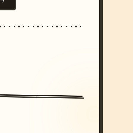
N
/imagine prompt: cinematic, cyberpunk s
unset, neon colors, 8k --v 6.0