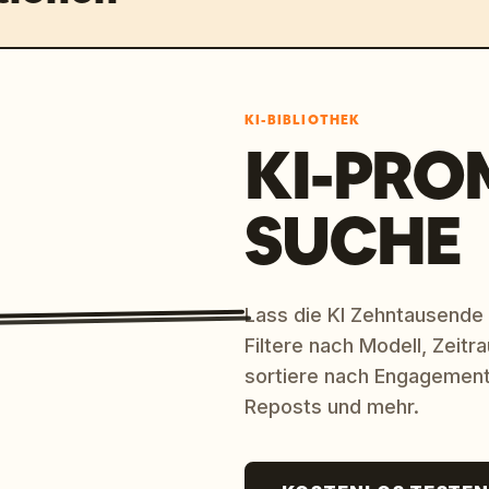
Brille oder weisem Gesicht, Aura eines 
er","description":"kleiner runder 
 niedlich, aber geheimnisvoll"},
ription":"elegante schwarze Katze mit 
notes":{"left_title":"Regie-
KI-BIBLIOTHEK
ung von 'Erinnerungen' durch Licht, 
KI-PRO
"Beziehungen der Charaktere 
 anzuregen","Maximierung der Emotionen 
SUCHE
ik"],"right_title":"Musik- & 
"Stille Einführung mit Klavier, 
chester","Effektiver Einsatz von 
 Stille, die 
Lass die KI Zehntausende
:"
Genre: Animationsfilm
","runtime":"
Filtere nach Modell, Zeit
sortiere nach Engagement
er → Stille
"}}
Reposts und mehr.