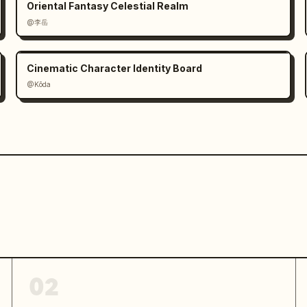
gegenübersteht, warme 
Oriental Fantasy Celestial Realm
zdetails, intime 
@李岳
e alte Mann und der Roboter, die Augen 
Mann): 『Diese Welt besteht aus 
Cinematic Character Identity Board
14-0:17","image":"Digest-Montage 
@Kōda
in einem Panel: 1) Mädchen rennt durch 
 Ruinen, 3) emotionale Nahaufnahme der 
atze springt vorwärts, 5) Stadt in 
g","subframe_count":5,"caption":
l / Einstürzende Ruinen / Tränen / 
{"id":"09","time":"0:17-
d nach einem riesigen spiralförmigen 
Kleidung wehen zurück, magische Klimax-
twirbel, das Mädchen streckt die Hand 
,{"id":"10","time":"0:20-
n sich beim Sonnenuntergang gegenüber, 
tarkes Kantenlicht, emotionales 
02
nd Junge, kurz vor dem Händekontakt 
och—』"]},{"id":"11","time":"0:23-