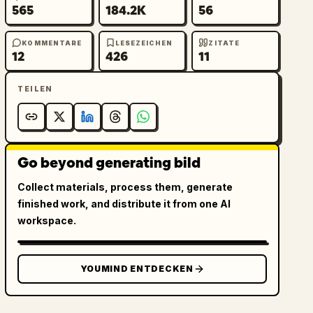
565
184.2K
56
KOMMENTARE
LESEZEICHEN
ZITATE
12
426
11
TEILEN
Go beyond generating bild
Collect materials, process them, generate
finished work, and distribute it from one AI
workspace.
YOUMIND ENTDECKEN