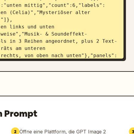
":"unten mittig","count":6,"labels":
en (Celia)","Mysteriöser alter 
)"]},
en links und unten 
nweise","Musik- & Soundeffekt-
els in 3 Reihen angeordnet, plus 2 Text-
räts am unteren 
 rechts, von oben nach unten"},"panels":
:"riesiger sternenerfüllter Nachthimmel 
ren Wolken, die sich über einem dunklen 
eindruckende 
enhimmel erscheint langsam aus der 
 Erinnerungen?』"]},
"vom Wind gepeitschtes Anime-Mädchen im 
, kurzes dunkles Haar und 
n Prompt
e, fliegende Blätter, helle 
ion":["Das Mädchen lässt sich das Haar 
el","Dialog (Mädchen): 『Ich möchte dich 
Öffne eine Plattform, die GPT Image 2
2