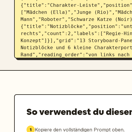
{"title":"Charakter-Leiste","position
["Mädchen (Ella)","Junge (Rio)","Mädch
Mann","Roboter","Schwarze Katze (Noir
{"title":"Notizblöcke","position":"unt
rechts","count":2,"labels":["Regie-Hi
Konzept"]}],"grid":"13 Storyboard-Pan
Notizblöcke und 6 kleine Charakterport
Rand","reading_order":"von links nach
[{"id":"01","time":"0:00-0:02","image"
mit milchstraßenartigem Band und schwe
Horizont öffnen, tiefblaue Palette, be
Eröffnungsszene","caption":["Der Stern
Dunkelheit","NA: 『Wohin verschwinden
{"id":"02","time":"0:02-0:04","image":
Seitenprofil, das in den Himmel blickt
So verwendest du diese
schuluniformartiges Outfit mit Schleif
Tageslichtwolken im Hintergrund","capt
vom Wind wehen und blickt in den Himm
Kopiere den vollständigen Prompt oben.
1