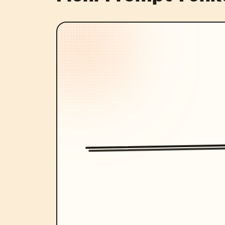
Mann","description":"älterer Mann mit 
Geschichtenerzählers"},{"label":"Robot
Roboter mit großen leuchtenden Augen,
{"label":"Schwarze Katze (Noir)","desc
leuchtend goldenen Augen"}]},"bottom_
Hinweise","left_bullets":["Visualisier
Partikel, Zerfall und Rekonstruktion",
fragmentarisch zeigen, um die Fantasie
durch Synchronisation von Bild und Mus
Soundeffekt-Konzept","right_bullets":[
Steigerung zu Streichern und vollem Or
Uhrticken (Tick, Tack)","Abschluss mit
nachhallt"]},"customization":{"genre"
Länge: 30 Sekunden
","music":"
Musik: Klavier → Streicher → Orchest