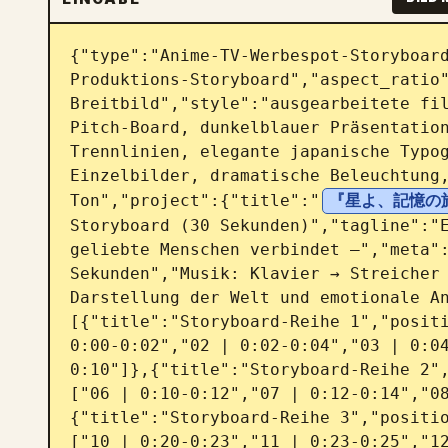
{"type":"Anime-TV-Werbespot-Storyboard
Produktions-Storyboard","aspect_ratio"
Breitbild","style":"ausgearbeitete fi
Pitch-Board, dunkelblauer Präsentation
Trennlinien, elegante japanische Typog
Einzelbilder, dramatische Beleuchtung
Ton","project":{"title":"
『星よ、記憶の
Storyboard (30 Sekunden)","tagline":"E
geliebte Menschen verbindet —","meta":
Sekunden","Musik: Klavier → Streicher 
Darstellung der Welt und emotionale A
[{"title":"Storyboard-Reihe 1","positi
0:00-0:02","02 | 0:02-0:04","03 | 0:0
0:10"]},{"title":"Storyboard-Reihe 2"
["06 | 0:10-0:12","07 | 0:12-0:14","0
{"title":"Storyboard-Reihe 3","positi
["10 | 0:20-0:23","11 | 0:23-0:25","1