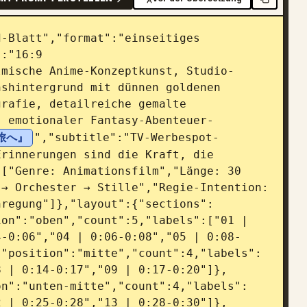
-Blatt","format":"einseitiges 
:"16:9 
lmische Anime-Konzeptkunst, Studio-
shintergrund mit dünnen goldenen 
rafie, detailreiche gemalte 
, emotionaler Fantasy-Abenteuer-
旅へ』
","subtitle":"TV-Werbespot-
rinnerungen sind die Kraft, die 
["Genre: Animationsfilm","Länge: 30 
→ Orchester → Stille","Regie-Intention: 
nregung"]},"layout":{"sections":
on":"oben","count":5,"labels":["01 | 
4-0:06","04 | 0:06-0:08","05 | 0:08-
,"position":"mitte","count":4,"labels":
8 | 0:14-0:17","09 | 0:17-0:20"]},
on":"unten-mitte","count":4,"labels":
2 | 0:25-0:28","13 | 0:28-0:30"]},