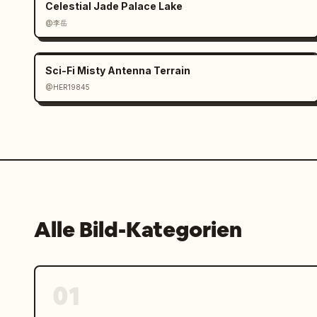
Celestial Jade Palace Lake
Roboter mit großen, leuchtenden Augen 
Werkstattbeleuchtung, Messing- und Hol
@李岳
Dialogszene","caption":["Der mysteriös
des Roboters leuchten","Dialog (Alter 
Sci-Fi Misty Antenna Terrain
Erinnerungen』"]},{"id":"08","time":"0:
@HER19845
bestehend aus 5 schmalen Unterbildern 
den Himmel, 2) einstürzende schwebende
blauen Augen der Heldin, 4) schwarze K
strahlendem Licht beim Sonnenuntergan
["Digest-Montage: Flug durch den Himme
Sprung der Katze / Stadt im Licht"]},
0:20","image":"Heldin streckt ihre Han
Lichtwirbel am Himmel aus, Haare und 
Alle Bild-Kategorien
Komposition","caption":["Riesiger Lich
aus","NA: 『Vergessen oder retten?』"]}
0:23","image":"Junge und Mädchen stehe
kurz bevor sich ihre Hände berühren, s
01
Zeitlupengefühl","caption":["Mädchen u
(Zeitlupe)","Dialog (Mädchen): 『Und d