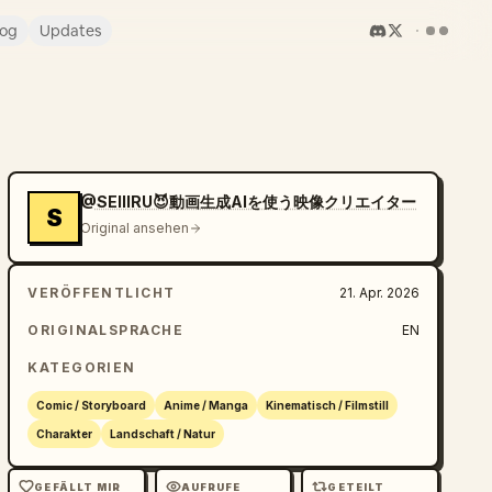
log
Updates
@SEIIIRU😈動画生成AIを使う映像クリエイター
S
Original ansehen
VERÖFFENTLICHT
21. Apr. 2026
ORIGINALSPRACHE
EN
KATEGORIEN
Comic / Storyboard
Anime / Manga
Kinematisch / Filmstill
Charakter
Landschaft / Natur
GEFÄLLT MIR
AUFRUFE
GETEILT