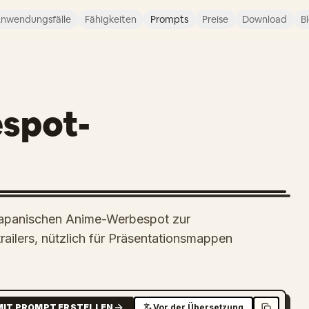
nwendungsfälle
Fähigkeiten
Prompts
Preise
Download
B
spot-
t
 japanischen Anime-Werbespot zur
ailers, nützlich für Präsentationsmappen
MIT PROMPT ERSTELLEN
Vor der Übersetzung