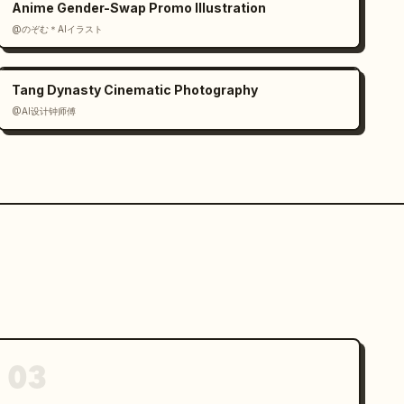
Anime Gender-Swap Promo Illustration
@のぞむ＊AIイラスト
Tang Dynasty Cinematic Photography
@AI设计钟师傅
03