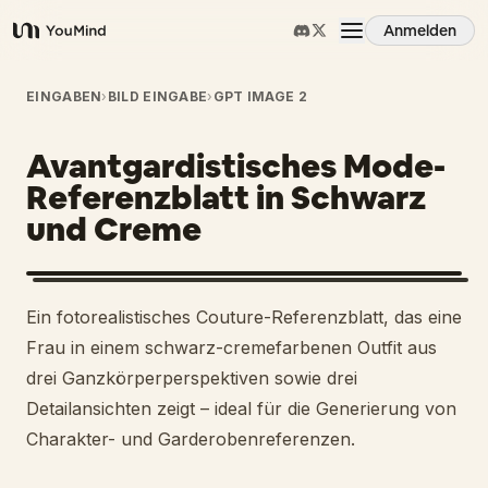
Anmelden
YouMind
Übersicht
EINGABEN
›
BILD EINGABE
›
GPT IMAGE 2
Avantgardistisches Mode-
Anwendungsfälle
Referenzblatt in Schwarz
und Creme
Fähigkeiten
Prompts
Ein fotorealistisches Couture-Referenzblatt, das eine
Frau in einem schwarz-cremefarbenen Outfit aus
Preise
drei Ganzkörperperspektiven sowie drei
Detailansichten zeigt – ideal für die Generierung von
Charakter- und Garderobenreferenzen.
Download