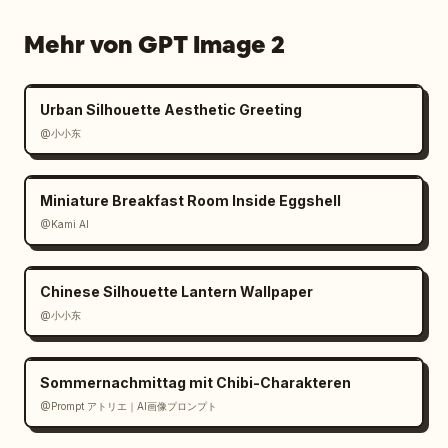
Mehr von GPT Image 2
Urban Silhouette Aesthetic Greeting
@小小东
Miniature Breakfast Room Inside Eggshell
@Kami AI
Chinese Silhouette Lantern Wallpaper
@小小东
Sommernachmittag mit Chibi-Charakteren
@Prompt アトリエ｜AI画像プロンプト