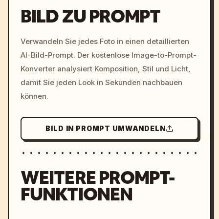
BILD ZU PROMPT
/imagine prompt: cinemati
Verwandeln Sie jedes Foto in einen detaillierten
c, cyberpunk sunset, neon
AI-Bild-Prompt. Der kostenlose Image-to-Prompt-
colors, 8k --v 6.0
Konverter analysiert Komposition, Stil und Licht,
damit Sie jeden Look in Sekunden nachbauen
können.
BILD IN PROMPT UMWANDELN
WEITERE PROMPT-
FUNKTIONEN