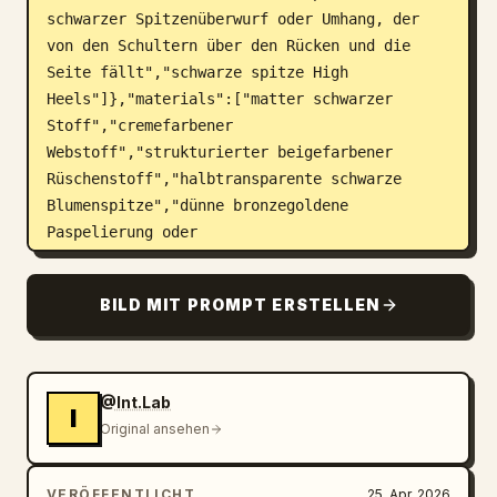
schwarzer Spitzenüberwurf oder Umhang, der 
von den Schultern über den Rücken und die 
Seite fällt","schwarze spitze High 
Heels"]},"materials":["matter schwarzer 
Stoff","cremefarbener 
Webstoff","strukturierter beigefarbener 
Rüschenstoff","halbtransparente schwarze 
Blumenspitze","dünne bronzegoldene 
Paspelierung oder 
Saumverzierung"],"color_palette":
["schwarz","creme","beige","dunkles 
BILD MIT PROMPT ERSTELLEN
Anthrazit","dezentes Bronzegold"]},"layout":
{"background":"sauberer, warm-weißlicher 
Studiohintergrund mit weicher, gleichmäßiger 
Beleuchtung und minimalem 
@Int.Lab
I
Schattenwurf","sections":
Original ansehen
[{"title":"Ganzkörperansichten","position":"l
inks bis mittig","count":3,"labels":
VERÖFFENTLICHT
25. Apr. 2026