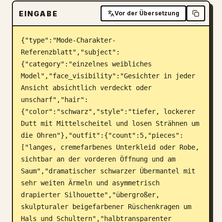
EINGABE
Blog
Vor der Übersetzung
{"type":"Mode-Charakter-
Updates
Referenzblatt","subject":
{"category":"einzelnes weibliches 
Model","face_visibility":"Gesichter in jeder 
Ansicht absichtlich verdeckt oder 
unscharf","hair":
{"color":"schwarz","style":"tiefer, lockerer 
Dutt mit Mittelscheitel und losen Strähnen um 
die Ohren"},"outfit":{"count":5,"pieces":
["langes, cremefarbenes Unterkleid oder Robe, 
sichtbar an der vorderen Öffnung und am 
Saum","dramatischer schwarzer Übermantel mit 
sehr weiten Ärmeln und asymmetrisch 
drapierter Silhouette","übergroßer, 
skulpturaler beigefarbener Rüschenkragen um 
Hals und Schultern","halbtransparenter 