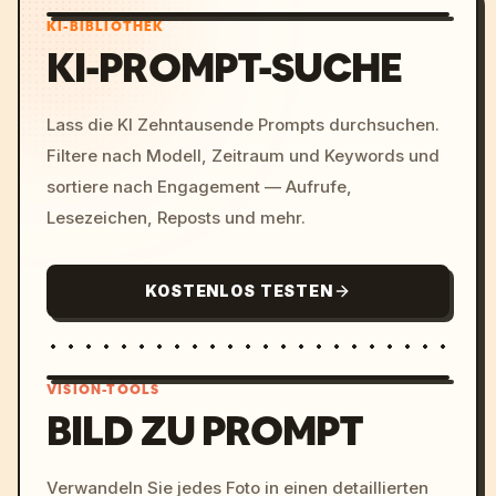
KI-BIBLIOTHEK
KI-PROMPT-SUCHE
Lass die KI Zehntausende Prompts durchsuchen.
Filtere nach Modell, Zeitraum und Keywords und
sortiere nach Engagement — Aufrufe,
Lesezeichen, Reposts und mehr.
KOSTENLOS TESTEN
VISION-TOOLS
BILD ZU PROMPT
/imagine prompt: cinemati
Verwandeln Sie jedes Foto in einen detaillierten
c, cyberpunk sunset, neon