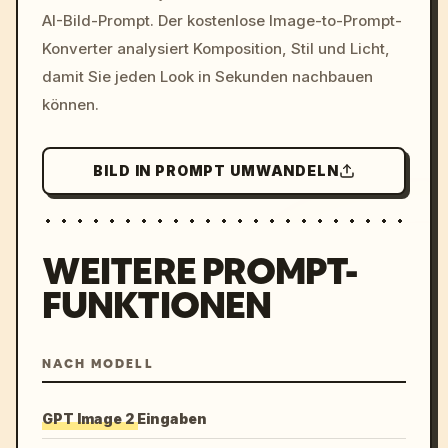
AI-Bild-Prompt. Der kostenlose Image-to-Prompt-
colors, 8k --v 6.0
Konverter analysiert Komposition, Stil und Licht,
damit Sie jeden Look in Sekunden nachbauen
können.
BILD IN PROMPT UMWANDELN
WEITERE PROMPT-
FUNKTIONEN
NACH MODELL
GPT Image 2 Eingaben