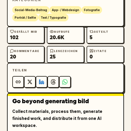
Social-Media-Beitrag
App- / Webdesign
Fotografie
Porträt / Selfie
Text / Typografie
GEFÄLLT MIR
AUFRUFE
GETEILT
102
20.6K
5
KOMMENTARE
LESEZEICHEN
ZITATE
20
25
0
TEILEN
Go beyond generating bild
Collect materials, process them, generate
finished work, and distribute it from one AI
workspace.