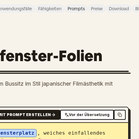
nwendungsfälle
Fähigkeiten
Prompts
Preise
Download
B
fenster-Folien
m Bussitz im Stil japanischer Filmästhetik mit
MIT PROMPT ERSTELLEN
Vor der Übersetzung
fensterplatz
, weiches einfallendes 