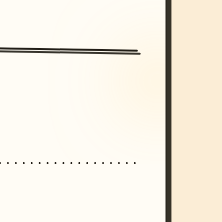
/imagine prompt: cinematic, cyberpunk s
unset, neon colors, 8k --v 6.0