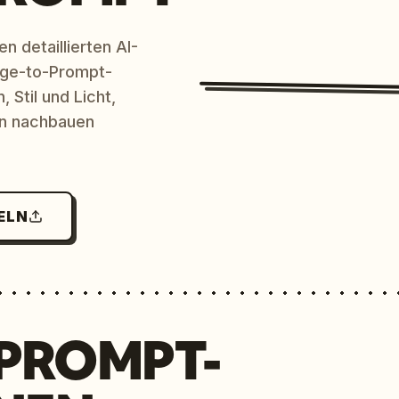
n detaillierten AI-
age-to-Prompt-
 Stil und Licht,
en nachbauen
ELN
 PROMPT-