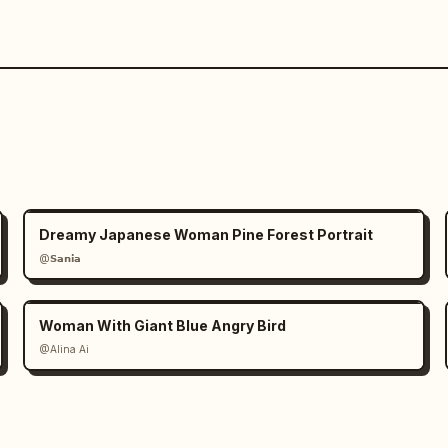
Dreamy Japanese Woman Pine Forest Portrait
@𝗦𝗮𝗻𝗶𝗮
Woman With Giant Blue Angry Bird
@Alina Ai