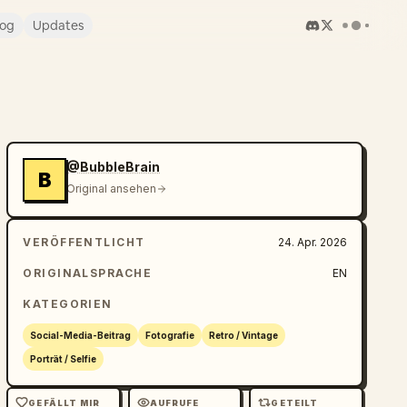
log
Updates
@BubbleBrain
B
Original ansehen
VERÖFFENTLICHT
24. Apr. 2026
ORIGINALSPRACHE
EN
KATEGORIEN
Social-Media-Beitrag
Fotografie
Retro / Vintage
Porträt / Selfie
GEFÄLLT MIR
AUFRUFE
GETEILT