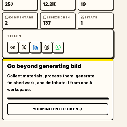
257
12.2K
19
KOMMENTARE
LESEZEICHEN
ZITATE
2
137
1
TEILEN
Go beyond generating bild
Collect materials, process them, generate
finished work, and distribute it from one AI
workspace.
YOUMIND ENTDECKEN