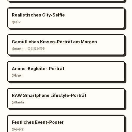
Realistisches City-Selfie
@ギン
Gemütliches Kissen-Porträt am Morgen
@serein ｜买美股上币安
Anime-Begleiter-Porträt
@Meem
RAW Smartphone Lifestyle-Porträt
@𝗦𝗮𝗻𝗶𝗮
Festliches Event-Poster
@小小东