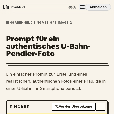
Anmelden
YouMind
Übersicht
EINGABEN
›
BILD EINGABE
›
GPT IMAGE 2
Prompt für ein
Anwendungsfälle
authentisches U-Bahn-
Pendler-Foto
Fähigkeiten
Prompts
Ein einfacher Prompt zur Erstellung eines
realistischen, authentischen Fotos einer Frau, die in
Preise
einer U-Bahn ihr Smartphone benutzt.
Download
EINGABE
Vor der Übersetzung