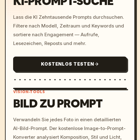
KI-PROMPT-SUCHE
Lass die KI Zehntausende Prompts durchsuchen.
Filtere nach Modell, Zeitraum und Keywords und
sortiere nach Engagement — Aufrufe,
Lesezeichen, Reposts und mehr.
KOSTENLOS TESTEN
VISION-TOOLS
BILD ZU PROMPT
/imagine prompt: cinemati
Verwandeln Sie jedes Foto in einen detaillierten
c, cyberpunk sunset, neon
AI-Bild-Prompt. Der kostenlose Image-to-Prompt-
colors, 8k --v 6.0
Konverter analysiert Komposition, Stil und Licht,