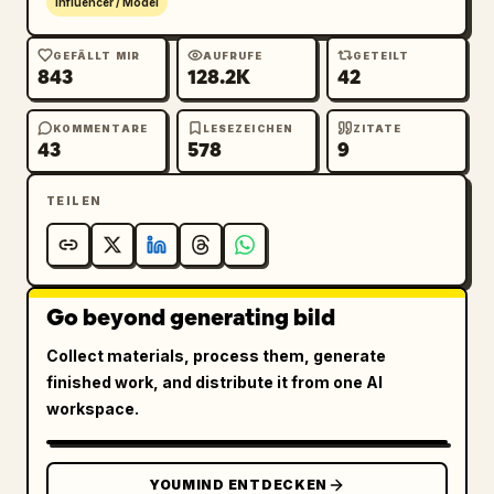
Influencer / Model
GEFÄLLT MIR
AUFRUFE
GETEILT
843
128.2K
42
KOMMENTARE
LESEZEICHEN
ZITATE
43
578
9
TEILEN
Go beyond generating bild
Collect materials, process them, generate
finished work, and distribute it from one AI
workspace.
YOUMIND ENTDECKEN