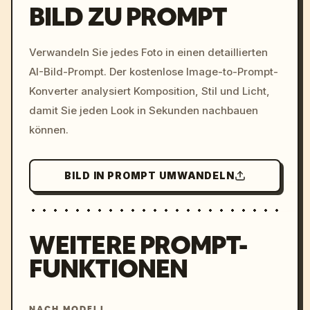
BILD ZU PROMPT
/imagine prompt: cinemati
Verwandeln Sie jedes Foto in einen detaillierten
c, cyberpunk sunset, neon
AI-Bild-Prompt. Der kostenlose Image-to-Prompt-
colors, 8k --v 6.0
Konverter analysiert Komposition, Stil und Licht,
damit Sie jeden Look in Sekunden nachbauen
können.
BILD IN PROMPT UMWANDELN
WEITERE PROMPT-
FUNKTIONEN
NACH MODELL