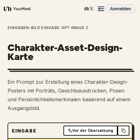
Anmelden
YouMind
Übersicht
EINGABEN
›
BILD EINGABE
›
GPT IMAGE 2
Charakter-Asset-Design-
Anwendungsfälle
Karte
Fähigkeiten
Ein Prompt zur Erstellung eines Charakter-Design-
Prompts
Posters mit Porträts, Gesichtsausdrücken, Posen
und Persönlichkeitsmerkmalen basierend auf einem
Ausgangsbild.
Preise
Download
EINGABE
Vor der Übersetzung