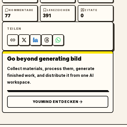
KOMMENTARE
LESEZEICHEN
ZITATE
77
391
0
TEILEN
Go beyond generating bild
Collect materials, process them, generate
finished work, and distribute it from one AI
workspace.
YOUMIND ENTDECKEN