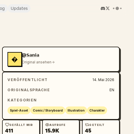
log
Updates
@𝗦𝗮𝗻𝗶𝗮
�
Original ansehen
VERÖFFENTLICHT
14. Mai 2026
ORIGINALSPRACHE
EN
KATEGORIEN
Spiel-Asset
Comic / Storyboard
Illustration
Charakter
GEFÄLLT MIR
AUFRUFE
GETEILT
411
15.9K
45