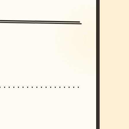
/imagine prompt: cinematic, cyberpunk s
unset, neon colors, 8k --v 6.0