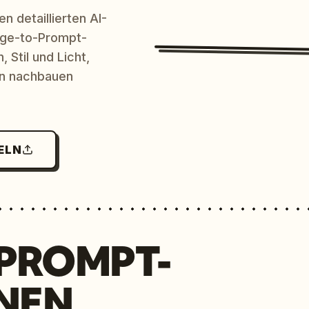
n detaillierten AI-
age-to-Prompt-
 Stil und Licht,
en nachbauen
ELN
 PROMPT-
NEN