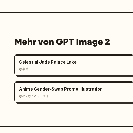
Mehr von GPT Image 2
Celestial Jade Palace Lake
@李岳
Anime Gender-Swap Promo Illustration
@のぞむ＊AIイラスト