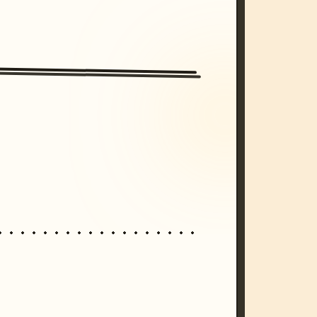
/imagine prompt: cinematic, cyberpunk s
unset, neon colors, 8k --v 6.0