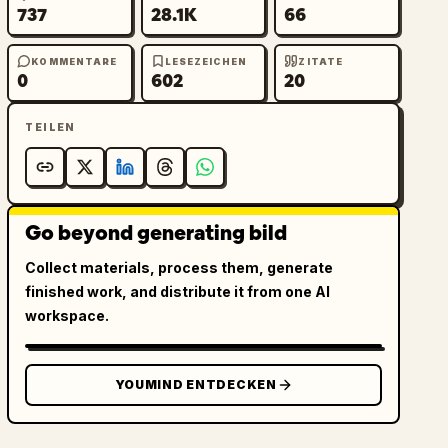
737
28.1K
66
KOMMENTARE
LESEZEICHEN
ZITATE
0
602
20
TEILEN
Go beyond generating bild
Collect materials, process them, generate
finished work, and distribute it from one AI
workspace.
YOUMIND ENTDECKEN