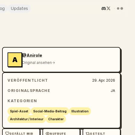
log
Updates
@Anirole
A
Original ansehen
VERÖFFENTLICHT
29. Apr. 2026
ORIGINALSPRACHE
JA
KATEGORIEN
Spiel-Asset
Social-Media-Beitrag
Illustration
Architektur / Interieur
Charakter
GEFÄLLT MIR
AUFRUFE
GETEILT