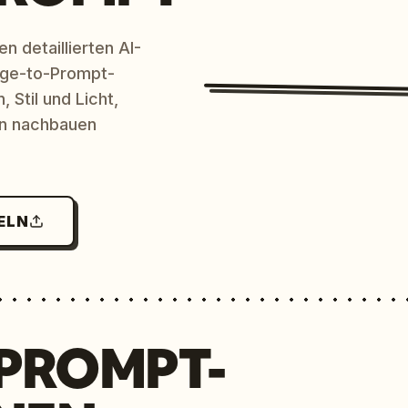
n detaillierten AI-
age-to-Prompt-
 Stil und Licht,
en nachbauen
ELN
 PROMPT-