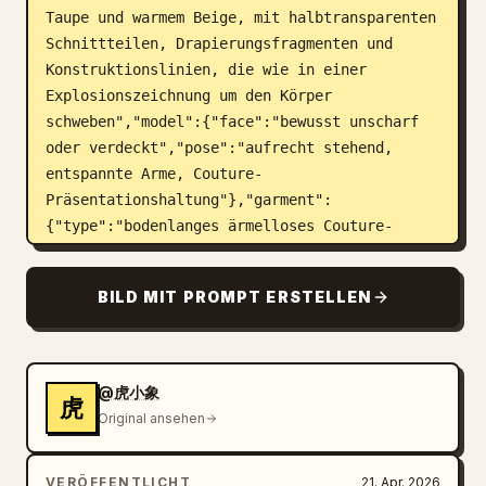
Taupe und warmem Beige, mit halbtransparenten 
Schnittteilen, Drapierungsfragmenten und 
Konstruktionslinien, die wie in einer 
Explosionszeichnung um den Körper 
schweben","model":{"face":"bewusst unscharf 
oder verdeckt","pose":"aufrecht stehend, 
entspannte Arme, Couture-
Präsentationshaltung"},"garment":
{"type":"bodenlanges ärmelloses Couture-
Kleid","silhouette":"Säulenbasis mit 
dramatischer, asymmetrischer 
BILD MIT PROMPT ERSTELLEN
Schichtdrapierung, skulpturalen Falten, 
ausgestellten unteren Bahnen und 
fragmentierten, schnittmusterartigen 
Erweiterungen","materials":"matter Webstoff, 
@虎小象
虎
transparente organzaartige Overlays, 
Original ansehen
Musselin-Toile-Texturen, Schnittmuster-
Ästhetik"}},"layout":
VERÖFFENTLICHT
21. Apr. 2026