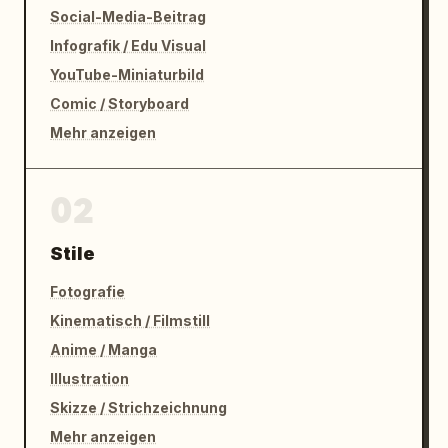
Seitenpaneelen","mood":"intellektuell, 
Social-Media-Beitrag
raffiniert, prozessorientiert, Couture-
Infografik / Edu Visual
Atelier"}}
YouTube-Miniaturbild
Comic / Storyboard
Mehr anzeigen
02
Stile
Fotografie
Kinematisch / Filmstill
Anime / Manga
Illustration
Skizze / Strichzeichnung
Mehr anzeigen