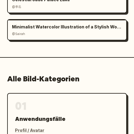
Kleidungsstück verbinden"}},"text":
@李岳
{"headline_cn":"一件女装诞生的因果
链","headline_en":"THE CAUSAL CHAIN OF A 
WOMEN'S GARMENT","top_right_quote":"Ein 
Minimalist Watercolor Illustration of a Stylish Woman
fertiges Kleidungsstück ist sichtbar, 
@Sairah
Kollaboration wird sichtbar. Jede Naht 
bewahrt eine Entscheidung.","footer":"Ein 
Kleidungsstück existiert aufgrund unzähliger 
Entscheidungen."},"color_palette":
{"primary":"
elfenbein, creme, sand, beige, taupe
Alle Bild-Kategorien
","background":"warmes 
Weiß","accent":"hellgraue Linienführung und 
gedeckter brauner Text"},"rendering":
01
{"lighting":"weiche Studiobeleuchtung, diffus 
und schattenarm","detail_level":"sehr 
hoch","composition":"Infografik in 
Anwendungsfälle
Magazinqualität mit zentriertem Model und 
Profil / Avatar
schmalen modularen 