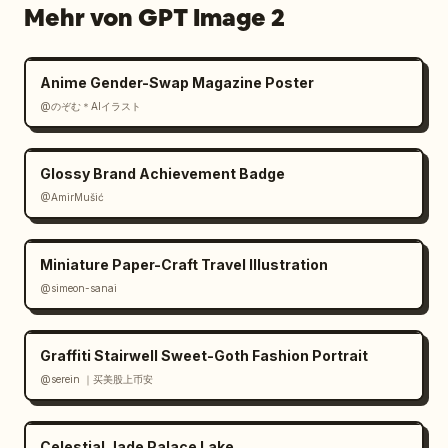
Kleidungsstücks","position":"unten 
Mehr von GPT Image 2
mitte","count":5,"labels":["Look","Fertige 
Vorder- & Rückseite","Etikett & 
Maße","Verpackung","Detail"]},
Anime Gender-Swap Magazine Poster
{"title":"Finale Ansicht","position":"unten 
@のぞむ＊AIイラスト
mitte-rechts","count":4,"labels":
["Drapierung","Proportion","Bewegung in 
Aktion","Nahaufnahme"]},{"title":"Kausale 
Glossy Brand Achievement Badge
Zusammenfassung","position":"unten 
@AmirMušić
rechts","count":6,"labels":
["Materialbasis","Ästhetisches 
Miniature Paper-Craft Travel Illustration
Urteil","Strukturelle Technik","Handwerkliche 
Präzision","Körperverhandlung","All dies 
@simeon-sanai
formt ein Ergebnis"]}],"additional_elements":
{"technical_drawings":12,"fabric_swatches":8,
Graffiti Stairwell Sweet-Goth Fashion Portrait
"process_photos":23,"mini figure 
@serein ｜买美股上币安
sketches":10,"diagram_arrows":"viele dünne 
Annotationspfeile und nummerierte Callouts, 
die Prozessschritte mit dem zentralen 
Celestial Jade Palace Lake