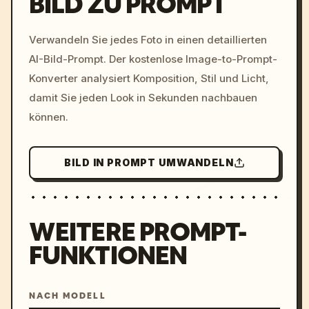
BILD ZU PROMPT
/imagine prompt: cinemati
Verwandeln Sie jedes Foto in einen detaillierten
c, cyberpunk sunset, neon
AI-Bild-Prompt. Der kostenlose Image-to-Prompt-
colors, 8k --v 6.0
Konverter analysiert Komposition, Stil und Licht,
damit Sie jeden Look in Sekunden nachbauen
können.
BILD IN PROMPT UMWANDELN
WEITERE PROMPT-
FUNKTIONEN
NACH MODELL