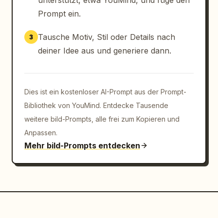
unterstützt, etwa YouMind, und füge den
["Schnittkonstruktion","Nahtlinie","Balance",
Prompt ein.
"Fadenlauf","Schnittmustererstellung","Drapie
rung"]},{"title":"Zuschnitt und 
Tausche Motiv, Stil oder Details nach
3
Musterkleid","position":"rechts 
deiner Idee aus und generiere dann.
mitte","count":5,"labels":
["Zuschnitt","Legen","Muster-
Nähen","Kombinationsreihenfolge","Technologie
test"]},{"title":"Anprobe und 
Dies ist ein kostenloser AI-Prompt aus der Prompt-
Korrektur","position":"rechts unten-
Bibliothek von YouMind. Entdecke Tausende
mitte","count":4,"labels":
weitere bild-Prompts, alle frei zum Kopieren und
["Passformtest","Vorher","Nachher","Korrektur
Anpassen.
"]},{"title":"Teamarbeit","position":"unten 
Mehr bild-Prompts entdecken
links","count":8,"labels":
["Designteam","Schnittdirektrice","Stofftisch
","Anprobenmodel","Design-
Review","Technisches 
Meeting","Merchandising","Qualitätskontrolle"
]},{"title":"Präsentation des 