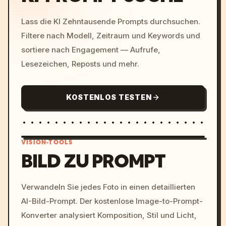
Lass die KI Zehntausende Prompts durchsuchen.
Filtere nach Modell, Zeitraum und Keywords und
sortiere nach Engagement — Aufrufe,
Lesezeichen, Reposts und mehr.
KOSTENLOS TESTEN
VISION-TOOLS
BILD ZU PROMPT
/imagine prompt: cinemati
Verwandeln Sie jedes Foto in einen detaillierten
c, cyberpunk sunset, neon
AI-Bild-Prompt. Der kostenlose Image-to-Prompt-
colors, 8k --v 6.0
Konverter analysiert Komposition, Stil und Licht,