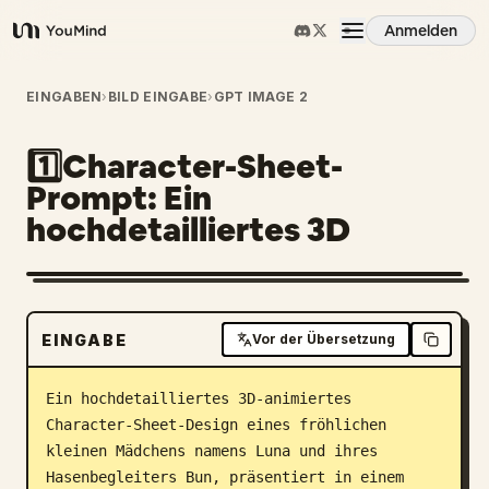
Anmelden
YouMind
Übersicht
EINGABEN
›
BILD EINGABE
›
GPT IMAGE 2
1️⃣Character-Sheet-
Anwendungsfälle
Prompt: Ein
hochdetailliertes 3D
Fähigkeiten
Prompts
EINGABE
Vor der Übersetzung
Preise
Ein hochdetailliertes 3D-animiertes 
Character-Sheet-Design eines fröhlichen 
Download
kleinen Mädchens namens Luna und ihres 
Hasenbegleiters Bun, präsentiert in einem 