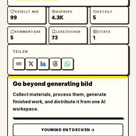
GEFÄLLT MIR
AUFRUFE
GETEILT
99
4.3K
5
KOMMENTARE
LESEZEICHEN
ZITATE
5
73
1
TEILEN
Go beyond generating bild
Collect materials, process them, generate
finished work, and distribute it from one AI
workspace.
YOUMIND ENTDECKEN