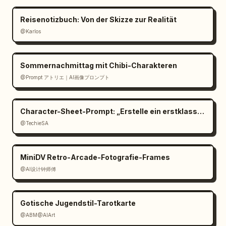
Reisenotizbuch: Von der Skizze zur Realität
@Karlos
Sommernachmittag mit Chibi-Charakteren
@Prompt アトリエ｜AI画像プロンプト
Character-Sheet-Prompt: „Erstelle ein erstklassiges cinemat
@TechieSA
MiniDV Retro-Arcade-Fotografie-Frames
@AI设计钟师傅
Gotische Jugendstil-Tarotkarte
@ABM@AIArt