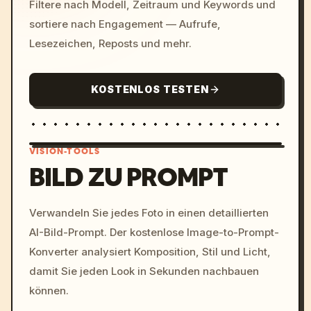
Filtere nach Modell, Zeitraum und Keywords und
sortiere nach Engagement — Aufrufe,
Lesezeichen, Reposts und mehr.
KOSTENLOS TESTEN
VISION-TOOLS
BILD ZU PROMPT
/imagine prompt: cinemati
Verwandeln Sie jedes Foto in einen detaillierten
c, cyberpunk sunset, neon
AI-Bild-Prompt. Der kostenlose Image-to-Prompt-
colors, 8k --v 6.0
Konverter analysiert Komposition, Stil und Licht,
damit Sie jeden Look in Sekunden nachbauen
können.