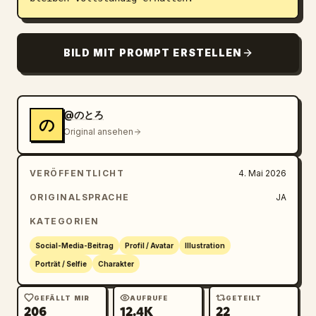
BILD MIT PROMPT ERSTELLEN
@のとろ
の
Original ansehen
VERÖFFENTLICHT
4. Mai 2026
ORIGINALSPRACHE
JA
KATEGORIEN
Social-Media-Beitrag
Profil / Avatar
Illustration
Porträt / Selfie
Charakter
GEFÄLLT MIR
AUFRUFE
GETEILT
206
12.4K
22