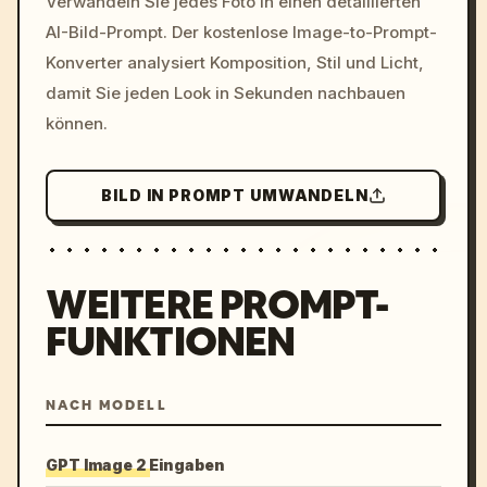
Verwandeln Sie jedes Foto in einen detaillierten
c, cyberpunk sunset, neon
AI-Bild-Prompt. Der kostenlose Image-to-Prompt-
colors, 8k --v 6.0
Konverter analysiert Komposition, Stil und Licht,
damit Sie jeden Look in Sekunden nachbauen
können.
BILD IN PROMPT UMWANDELN
WEITERE PROMPT-
FUNKTIONEN
NACH MODELL
GPT Image 2 Eingaben