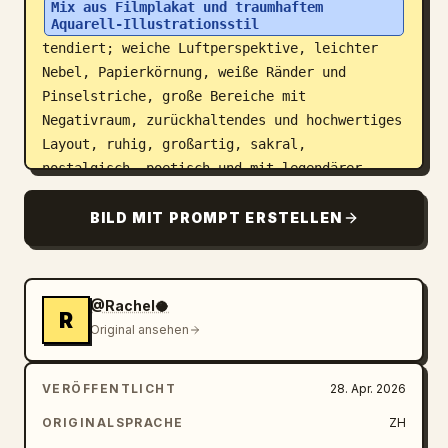
Mix aus Filmplakat und traumhaftem 
Aquarell-Illustrationsstil
tendiert; weiche Luftperspektive, leichter 
Nebel, Papierkörnung, weiße Ränder und 
Pinselstriche, große Bereiche mit 
Negativraum, zurückhaltendes und hochwertiges 
Layout, ruhig, großartig, sakral, 
nostalgisch, poetisch und mit legendärer 
Ausstrahlung.

BILD MIT PROMPT ERSTELLEN
Stil, Farbe, Szene und Materialien werden 
automatisch basierend auf dem Thema 
angepasst. Alle Elemente müssen stark mit dem 
@Rachel🥥
Thema verknüpft sein, um eine sofortige 
R
Original ansehen
Wiedererkennung zu gewährleisten, wobei 
Unordnung, harte Collagen, Vorlagen-
Hintergründe oder billige Fantasy-Assets 
VERÖFFENTLICHT
28. Apr. 2026
vermieden werden. Verwende Englisch für 
ORIGINALSPRACHE
ZH
jegliche Typografie.