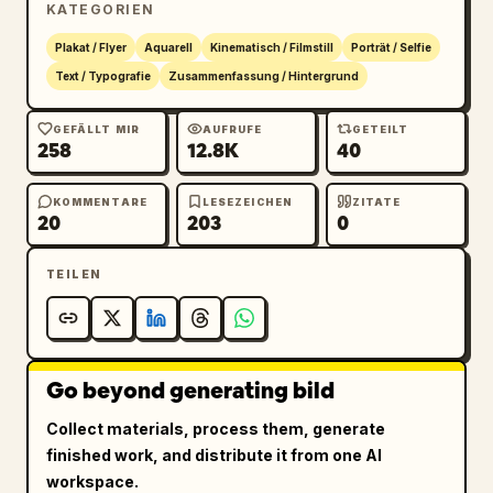
KATEGORIEN
Plakat / Flyer
Aquarell
Kinematisch / Filmstill
Porträt / Selfie
Text / Typografie
Zusammenfassung / Hintergrund
GEFÄLLT MIR
AUFRUFE
GETEILT
258
12.8K
40
KOMMENTARE
LESEZEICHEN
ZITATE
20
203
0
TEILEN
Go beyond generating bild
Collect materials, process them, generate
finished work, and distribute it from one AI
workspace.