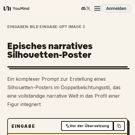
Anmelden
YouMind
Übersicht
EINGABEN
›
BILD EINGABE
›
GPT IMAGE 2
Episches narratives
Anwendungsfälle
Silhouetten-Poster
Fähigkeiten
Ein komplexer Prompt zur Erstellung eines
Prompts
Silhouetten-Posters im Doppelbelichtungsstil, das
eine vollständige narrative Welt in das Profil einer
Figur integriert
Preise
Download
EINGABE
Vor der Übersetzung