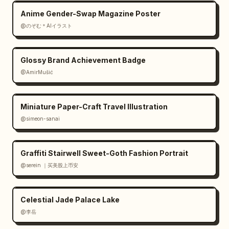
Anime Gender-Swap Magazine Poster
@のぞむ＊AIイラスト
Glossy Brand Achievement Badge
@AmirMušić
Miniature Paper-Craft Travel Illustration
@simeon-sanai
Graffiti Stairwell Sweet-Goth Fashion Portrait
@serein ｜买美股上币安
Celestial Jade Palace Lake
@李岳