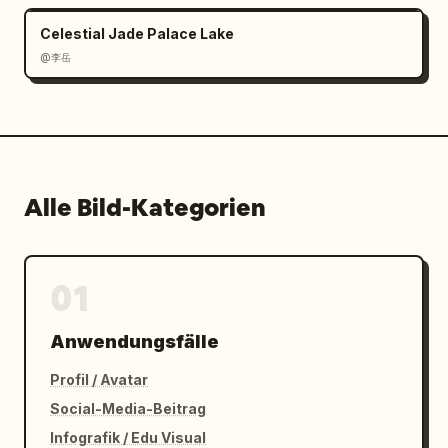
Moderne, komprimierte Sport-Typografie

Celestial Jade Palace Lake
Fette Typografie passend zur 
@李岳
Beleuchtungspalette

Farbpalette:

Tiefschwarz

Alle Bild-Kategorien
Teamfarbe

Dunkle Teamfarbe

01
Warme Hauttöne

Anwendungsfälle
Kontrastreiches kinoreifes Grading

Profil / Avatar
Qualität:

Social-Media-Beitrag
Infografik / Edu Visual