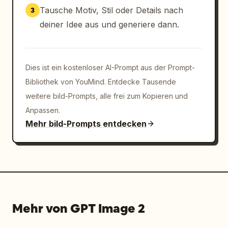
Tausche Motiv, Stil oder Details nach
3
Detailliertes Teamwappen

deiner Idee aus und generiere dann.
Realistische Prägung von Sponsoren und 
Abzeichen

Dies ist ein kostenloser AI-Prompt aus der Prompt-
Subtile reflektierende Highlights

Bibliothek von YouMind. Entdecke Tausende
weitere bild-Prompts, alle frei zum Kopieren und
Elite-Ästhetik für den Spieltag

Anpassen.
Mehr bild-Prompts entdecken
Hintergrund:

Dunkler Farbverlauf von Schwarz zu tiefen 
Teamfarben

Atmosphärischer Rauch und Nebel

Mehr von GPT Image 2
Schwebende Funkenpartikel
