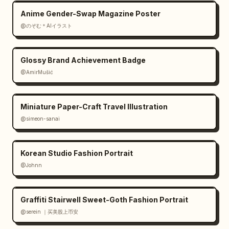
Kinoreife Tiefe

Anime Gender-Swap Magazine Poster
@のぞむ＊AIイラスト
Minimale Ablenkungen

Der Charakter bleibt der hellste Blickpunkt

Glossy Brand Achievement Badge
@AmirMušić
Typografie-Layout:

Miniature Paper-Craft Travel Illustration
Massiver vertikaler Nachname entlang der 
linken Seite

@simeon-sanai
Kleiner Vorname oben

Korean Studio Fashion Portrait
@Johnn
Teamname und Position nahe der unteren linken 
Ecke

Graffiti Stairwell Sweet-Goth Fashion Portrait
Social-Media-Handle unten mittig

@serein ｜买美股上币安