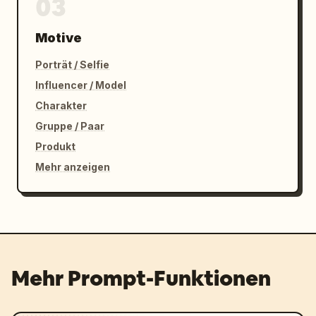
03
FIFA World Cup 2026 unter Verwendung der 
offiziellen Nationalfarben, des Trikots und 
Motive
der Turnieratmosphäre, die dem Land des 
Spielers entsprechen.
Porträt / Selfie
Influencer / Model
Charakter
Gruppe / Paar
Produkt
Mehr anzeigen
Mehr Prompt-Funktionen