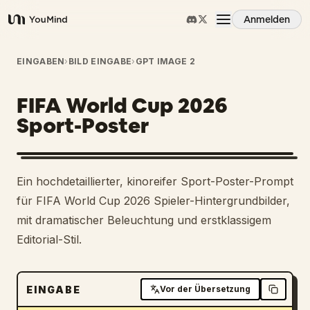
Anmelden
YouMind
Übersicht
EINGABEN
›
BILD EINGABE
›
GPT IMAGE 2
FIFA World Cup 2026
Anwendungsfälle
Sport-Poster
Fähigkeiten
Ein hochdetaillierter, kinoreifer Sport-Poster-Prompt
Prompts
für FIFA World Cup 2026 Spieler-Hintergrundbilder,
mit dramatischer Beleuchtung und erstklassigem
Editorial-Stil.
Preise
Download
EINGABE
Vor der Übersetzung