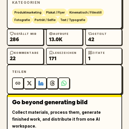
KATEGORIEN
Beleuchtung:

Produktmarketing
Plakat / Flyer
Kinematisch / Filmstill
Fotografie
Porträt / Selfie
Text / Typografie
Dramatisches, kinoreifes Kantenlicht (Rim 
Lighting)

GEFÄLLT MIR
AUFRUFE
GETEILT
286
13.0K
42
Starkes Gegenlicht in Teamfarben von links

KOMMENTARE
LESEZEICHEN
ZITATE
22
171
1
Weiches, warmes Hauptlicht zur Beleuchtung 
der Gesichtsdetails

TEILEN
Tiefe Schatten mit hohem Kontrast

Volumetrische Atmosphäre und subtiler Dunst

Go beyond generating bild
Erstklassige Studio-Fotografie-Qualität

Collect materials, process them, generate
finished work, and distribute it from one AI
Charakter-Details:

workspace.