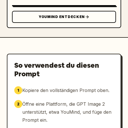
Hyperrealistische Hauttextur

YOUMIND ENTDECKEN
Scharfe Augen mit natürlichen Reflexionen

Hochdetaillierte Haarsträhnen

Fotorealistische Gesichtszüge

Ultra-gepflegtes Erscheinungsbild eines 
So verwendest du diesen
Profisportlers

Prompt
Realistische Stofffalten und Nähte

Kopiere den vollständigen Prompt oben.
1
Trikot:

Öffne eine Plattform, die GPT Image 2
2
Neues Fußballtrikot mit Sponsorenlogo

unterstützt, etwa YouMind, und füge den
Prompt ein.
Erstklassige Stofftextur
