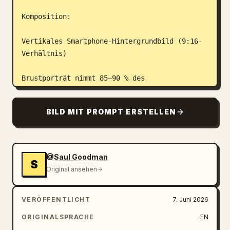
Komposition:

Vertikales Smartphone-Hintergrundbild (9:16-
Verhältnis)

Brustporträt nimmt 85–90 % des 
Bildausschnitts ein

BILD MIT PROMPT ERSTELLEN
Subjekt leicht rechts von der Mitte 
positioniert

Extreme Nahaufnahme mit starker visueller 
@Saul Goodman
S
Präsenz

Original ansehen
Kopf leicht zur Seite gedreht, Blick abseits 
VERÖFFENTLICHT
7. Juni 2026
der Kamera

ORIGINALSPRACHE
EN
Heroischer, fokussierter Ausdruck
