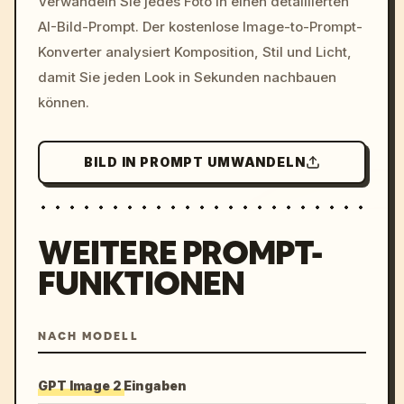
Verwandeln Sie jedes Foto in einen detaillierten
c, cyberpunk sunset, neon
AI-Bild-Prompt. Der kostenlose Image-to-Prompt-
colors, 8k --v 6.0
Konverter analysiert Komposition, Stil und Licht,
damit Sie jeden Look in Sekunden nachbauen
können.
BILD IN PROMPT UMWANDELN
WEITERE PROMPT-
FUNKTIONEN
NACH MODELL
GPT Image 2 Eingaben