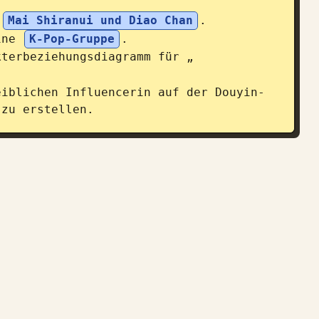
 
Mai Shiranui und Diao Chan
.

ine 
K-Pop-Gruppe
.

kterbeziehungsdiagramm für „
eiblichen Influencerin auf der Douyin-
 zu erstellen.