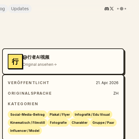
log
Updates
@行者AI视频
行
Original ansehen
VERÖFFENTLICHT
21. Apr. 2026
ORIGINALSPRACHE
ZH
KATEGORIEN
Social-Media-Beitrag
Plakat / Flyer
Infografik / Edu Visual
Kinematisch / Filmstill
Fotografie
Charakter
Gruppe / Paar
Influencer / Model