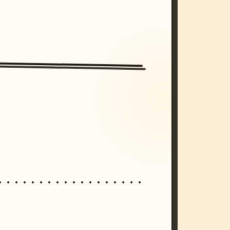
/imagine prompt: cinematic, cyberpunk s
unset, neon colors, 8k --v 6.0