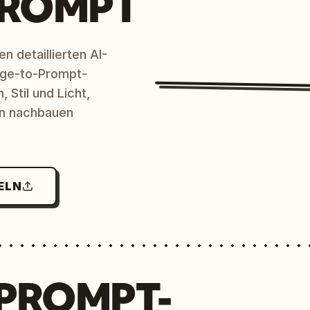
PROMPT
n detaillierten AI-
age-to-Prompt-
 Stil und Licht,
en nachbauen
ELN
 PROMPT-