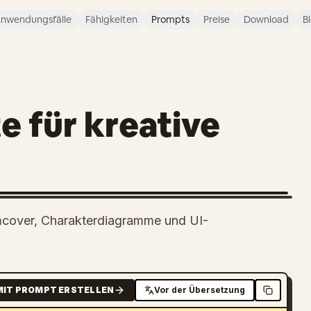
nwendungsfälle
Fähigkeiten
Prompts
Preise
Download
B
e für kreative
umcover, Charakterdiagramme und UI-
MIT PROMPT ERSTELLEN
Vor der Übersetzung