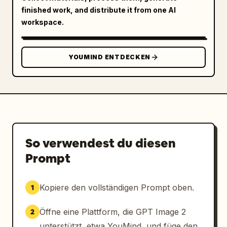
          {

finished work, and distribute it from one AI
            "label": "Code-Analyse & 
workspace.
Kommentare",

            "icon": "oranges Dokument mit 
Lupe",

YOUMIND ENTDECKEN
            "description": "Komplexen Code 
schnell verstehen, automatisch Kommentare und 
Erklärungen generieren",

            "ui_element": "Code-Fenster mit 
JS-Funktion fetchData und 3 schwebenden 
Action-Tags: Automatische Kommentare, Logik-
Analyse, Kopieren"

So verwendest du diesen
          }

Prompt
        ]

      },

      {

Kopiere den vollständigen Prompt oben.
1
        "title": "Warum CodePilot wählen?",

        "position": "unten links",

Öffne eine Plattform, die GPT Image 2
2
        "count": 4,

unterstützt, etwa YouMind, und füge den