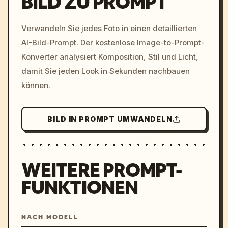
BILD ZU PROMPT
/imagine prompt: cinemati
Verwandeln Sie jedes Foto in einen detaillierten
c, cyberpunk sunset, neon
AI-Bild-Prompt. Der kostenlose Image-to-Prompt-
colors, 8k --v 6.0
Konverter analysiert Komposition, Stil und Licht,
damit Sie jeden Look in Sekunden nachbauen
können.
BILD IN PROMPT UMWANDELN
WEITERE PROMPT-
FUNKTIONEN
NACH MODELL