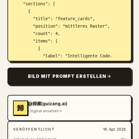
    "sections": [

      {

        "title": "feature_cards",

        "position": "mittleres Raster",

        "count": 4,

        "items": [

          {

            "label": "Intelligente Code-
Vervollständigung",

            "icon": "blauer Blitz",

BILD MIT PROMPT ERSTELLEN
            "description": "Kontextbewusst, 
präzise Vervollständigung – für schnelleres 
Programmieren",

            "ui_element": "Code-Fenster im 
@歸藏(guizang.ai)
歸
macOS-Stil mit Python-Funktion 
Original ansehen
calculate_total"

          },

VERÖFFENTLICHT
16. Apr. 2026
          {

            "label": "KI-Code-Generierung",
