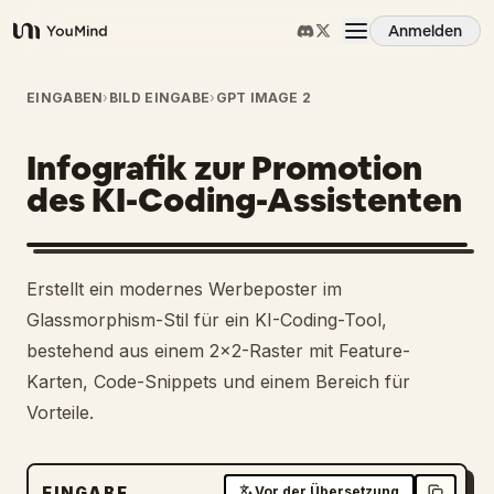
Anmelden
YouMind
Übersicht
EINGABEN
›
BILD EINGABE
›
GPT IMAGE 2
Infografik zur Promotion
Anwendungsfälle
des KI-Coding-Assistenten
Fähigkeiten
Erstellt ein modernes Werbeposter im
Prompts
Glassmorphism-Stil für ein KI-Coding-Tool,
bestehend aus einem 2x2-Raster mit Feature-
Karten, Code-Snippets und einem Bereich für
Preise
Vorteile.
Download
EINGABE
Vor der Übersetzung