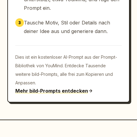
        "labels": ["Effizienzsteigerung", 
Prompt ein.
"Präzise & zuverlässig", "Datenschutz", 
"Einfache Integration"],

Tausche Motiv, Stil oder Details nach
3
        "icons": ["Uhr", "Haken", "Schild", 
deiner Idee aus und generiere dann.
"Puzzleteil"]

      },

      {

        "title": "Jetzt erleben",

Dies ist ein kostenloser AI-Prompt aus der Prompt-
        "position": "unten rechts",

Bibliothek von YouMind. Entdecke Tausende
        "count": 1,

weitere bild-Prompts, alle frei zum Kopieren und
        "elements": ["GitHub Open Source 
Anpassen.
Projekt", "
github.com/op7418/CodePilot
", 
Mehr bild-Prompts entdecken
"QR-Code"]

      }

    ]

  }

}