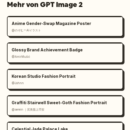
Mehr von GPT Image 2
Anime Gender-Swap Magazine Poster
@のぞむ＊AIイラスト
Glossy Brand Achievement Badge
@AmirMušić
Korean Studio Fashion Portrait
@Johnn
Graffiti Stairwell Sweet-Goth Fashion Portrait
@serein ｜买美股上币安
Celestial Jade Palace Lake