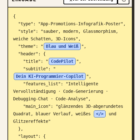
Blog
{

  "type": "App-Promotions-Infografik-Poster",

Updates
  "style": "sauber, modern, Glassmorphism, 
weiche Schatten, 3D-Icons",

  "theme": "
Blau und Weiß
",

  "header": {

    "title": "
CodePilot
",

    "subtitle": "
Dein KI-Programmier-Copilot
",

    "features_list": "Intelligente 
Vervollständigung · Code-Generierung · 
Debugging-Chat · Code-Analyse",

    "main_icon": "glänzendes 3D-abgerundetes 
Quadrat, blauer Verlauf, weißes 
</>
 und 
Glitzereffekte"

  },

  "layout": {
