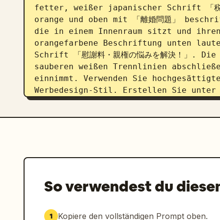
fetter, weißer japanischer Schrif
orange und oben mit 「離婚問題」 beschrift
die in einem Innenraum sitzt und ihren
orangefarbene Beschriftung unten laute
Schrift 「慰謝料・親権の悩みを解決！」. Die vier
sauberen weißen Trennlinien abschließe
einnimmt. Verwenden Sie hochgesättigte
Werbedesign-Stil. Erstellen Sie unter 
oder hellbeigen Hintergrundbereich für
linken Seite eine kleinere schwarze 
談・税務相談なら」. Platzieren Sie zentriert
Kanzlei in metallisch goldenem Farbver
mit einem leichten Fase-Effekt: 「
〇〇
schwarze horizontale Trennlinien oberh
ein. Platzieren Sie rechts unten einen
So verwendest du diese
abgerundeten rechteckigen Button mit h
japanischer Schrift: 「
無料相談受付中！
Hauptvisual einer japanischen LP für R
Kopiere den vollständigen Prompt oben.
1