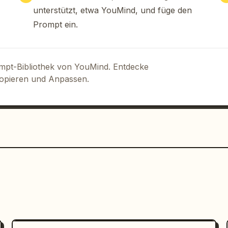
ich, vertrauenswürdig, kommerziell, 
unterstützt, etwa YouMind, und füge den
lakative Typografie, hoher Kontrast und 
Prompt ein.
nqualität.
ompt-Bibliothek von YouMind. Entdecke
Kopieren und Anpassen.