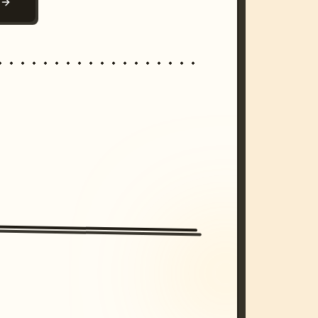
N
/imagine prompt: cinematic, cyberpunk s
unset, neon colors, 8k --v 6.0