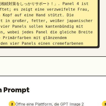
t 「税相続対策をしっかりサポート！」. Panel 4 ist 
et; es zeigt eine verzweifelte Frau, 
 Kopf auf eine Hand stützt. Die 
t in großer, fetter, weißer japanischer 
 Panels sollen kantenbündig mit 
n, wobei jedes Panel die gleiche Breite 
 Primärfarben mit glänzendem 
den vier Panels einen cremefarbenen 
 die Fußzeile. Platzieren Sie auf der 
Unterüberschrift auf Japanisch: 「法律相
 darunter den großen Hauptnamen der 
lauf, fetter japanischer Schrift und 
法律事務所・税理士事務所
」. Fügen Sie dünne 
alb und unterhalb des Kanzleinamens 
 großen, glänzenden, roten, 
n Prompt
ellem Farbverlauf und weißer, fetter 
」. Der Gesamtstil sollte wie das 
echts- und Steuerberatung aus einer 
Öffne eine Plattform, die GPT Image 2
2