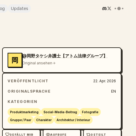
log
Updates
@岡野タケシ弁護士【アトム法律グループ】
岡
Original ansehen
VERÖFFENTLICHT
22. Apr. 2026
ORIGINALSPRACHE
EN
KATEGORIEN
Produktmarketing
Social-Media-Beitrag
Fotografie
Gruppe / Paar
Charakter
Architektur / Interieur
GEFÄLLT MIR
AUFRUFE
GETEILT