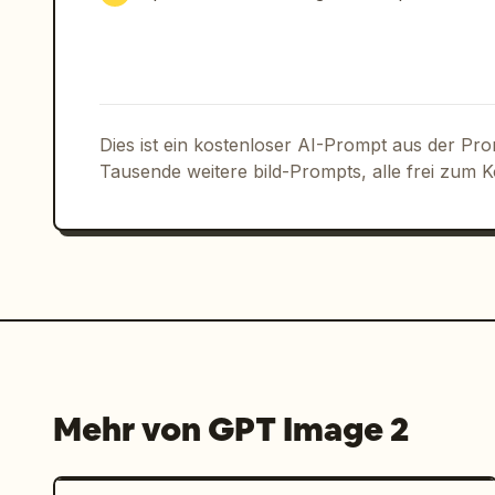
Listing-Anzeige wirken: seriös, dringl
fotobasiert, sauberes Raster-Layout, p
realistische Komposition in Broschüre
Dies ist ein kostenloser AI-Prompt aus der Pr
Tausende weitere bild-Prompts, alle frei zum 
Mehr von GPT Image 2