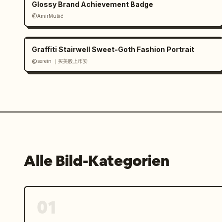
Glossy Brand Achievement Badge
@AmirMušić
Graffiti Stairwell Sweet-Goth Fashion Portrait
@serein ｜买美股上币安
Alle Bild-Kategorien
01