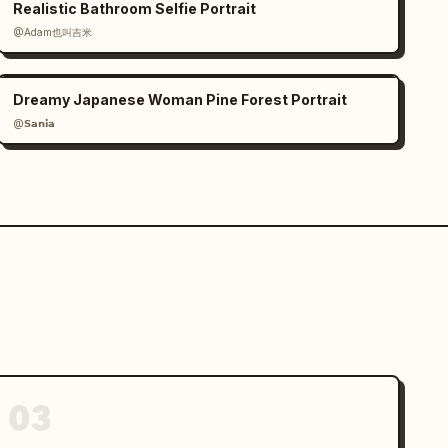
Realistic Bathroom Selfie Portrait
@Adam也叫吉米
Dreamy Japanese Woman Pine Forest Portrait
@𝗦𝗮𝗻𝗶𝗮
03