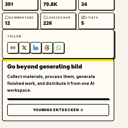
391
79.8K
34
KOMMENTARE
LESEZEICHEN
ZITATE
12
226
5
TEILEN
Go beyond generating bild
Collect materials, process them, generate
finished work, and distribute it from one AI
workspace.
YOUMIND ENTDECKEN