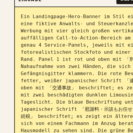
Ein Landingpage-Hero-Banner im Stil ei
eine fiktive Anwalts- und Steuerkanzl
Werbung mit vier gleich großen vertika
auffälligen Call-to-Action-Bereich am 
genau 4 Service-Panels, jeweils mit ei
fotorealistischen Stockfoto und einer 
Rand. Panel 1 ist rot und oben mit 「
Nahaufnahme von zwei Händen, die sich 
Gefängnisgitter klammern. Die rote Bes
fetter, weißer japanischer Schrift
oben mit 「交通事故」 beschriftet; es zeig
mit zwei beschädigten dunklen Limousin
Tageslicht. Die blaue Beschriftung unt
japanischer Schrift 「慰謝料・示談もお任せ！」
続税」 beschriftet; es zeigt ein älteres
sich von einem Fachmann im Anzug berat
Hausmodell zu sehen sind. Die grüne Be