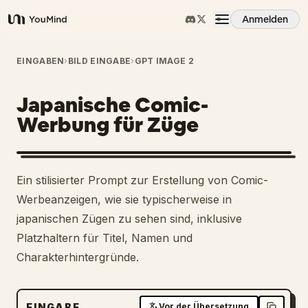
Anmelden
YouMind
Übersicht
EINGABEN
›
BILD EINGABE
›
GPT IMAGE 2
Japanische Comic-
Anwendungsfälle
Werbung für Züge
Fähigkeiten
Ein stilisierter Prompt zur Erstellung von Comic-
Prompts
Werbeanzeigen, wie sie typischerweise in
japanischen Zügen zu sehen sind, inklusive
Platzhaltern für Titel, Namen und
Preise
Charakterhintergründe.
Download
EINGABE
Vor der Übersetzung