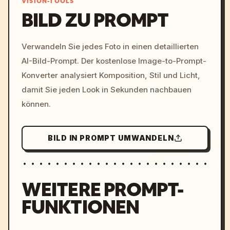
VISION-TOOLS
BILD ZU PROMPT
/imagine prompt: cinemati
Verwandeln Sie jedes Foto in einen detaillierten
c, cyberpunk sunset, neon
AI-Bild-Prompt. Der kostenlose Image-to-Prompt-
colors, 8k --v 6.0
Konverter analysiert Komposition, Stil und Licht,
damit Sie jeden Look in Sekunden nachbauen
können.
BILD IN PROMPT UMWANDELN
WEITERE PROMPT-
FUNKTIONEN