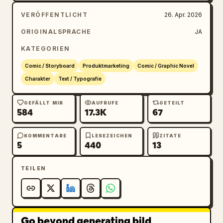
VERÖFFENTLICHT
26. Apr. 2026
ORIGINALSPRACHE
JA
KATEGORIEN
Comic / Storyboard
Produktmarketing
Comic / Graphic Novel
Charakter
Text / Typografie
GEFÄLLT MIR
AUFRUFE
GETEILT
584
17.3K
67
KOMMENTARE
LESEZEICHEN
ZITATE
5
440
13
TEILEN
Go beyond generating bild