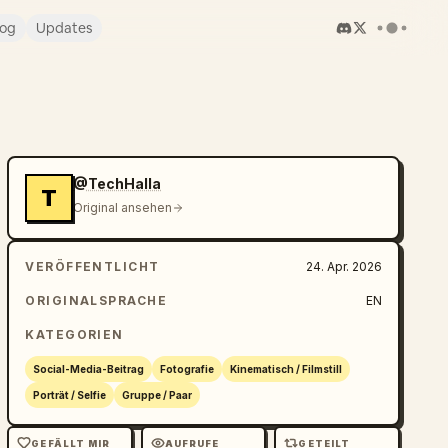
log
Updates
@TechHalla
T
Original ansehen
VERÖFFENTLICHT
24. Apr. 2026
ORIGINALSPRACHE
EN
KATEGORIEN
Social-Media-Beitrag
Fotografie
Kinematisch / Filmstill
Porträt / Selfie
Gruppe / Paar
GEFÄLLT MIR
AUFRUFE
GETEILT