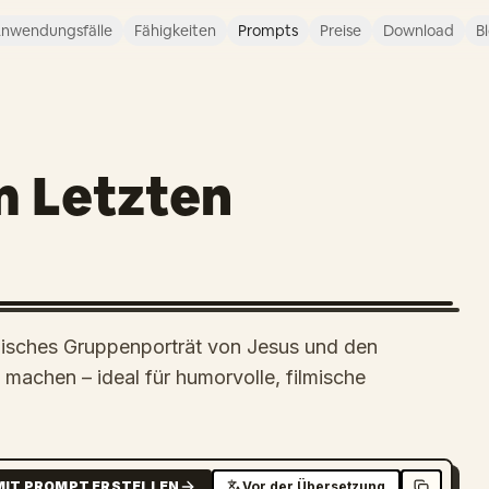
nwendungsfälle
Fähigkeiten
Prompts
Preise
Download
B
m Letzten
iblisches Gruppenporträt von Jesus und den
machen – ideal für humorvolle, filmische
MIT PROMPT ERSTELLEN
Vor der Übersetzung