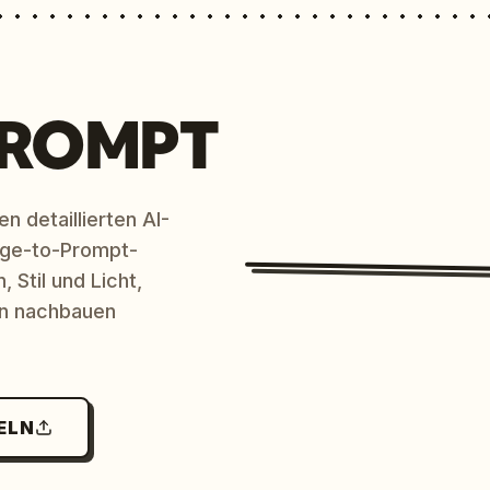
PROMPT
n detaillierten AI-
age-to-Prompt-
 Stil und Licht,
en nachbauen
ELN