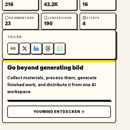
216
42.2K
16
KOMMENTARE
LESEZEICHEN
ZITATE
23
190
4
TEILEN
Go beyond generating bild
Collect materials, process them, generate
finished work, and distribute it from one AI
workspace.
YOUMIND ENTDECKEN