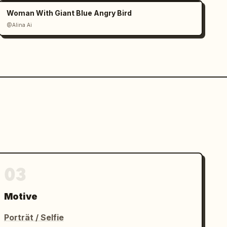
Woman With Giant Blue Angry Bird
@Alina Ai
03
Motive
Porträt / Selfie