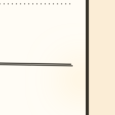
/imagine prompt: cinematic, cyberpunk s
unset, neon colors, 8k --v 6.0