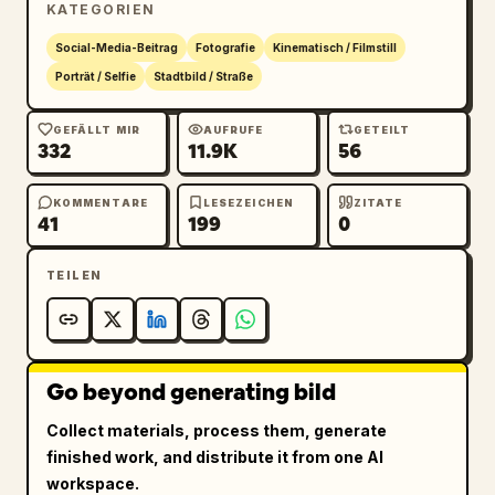
KATEGORIEN
Verzerrung durch Weitwinkelobjektiv (24 mm 
oder weiter), filmische Tiefe.

Social-Media-Beitrag
Fotografie
Kinematisch / Filmstill
Porträt / Selfie
Stadtbild / Straße
Stil: Fashion-Editorial trifft auf urbanen 
Realismus, ultra-detailliert, 8k, scharfer 
GEFÄLLT MIR
AUFRUFE
GETEILT
332
11.9K
56
Fokus, realistische Hauttextur, hoher 
Dynamikumfang.
KOMMENTARE
LESEZEICHEN
ZITATE
41
199
0
TEILEN
Go beyond generating bild
Collect materials, process them, generate
finished work, and distribute it from one AI
workspace.