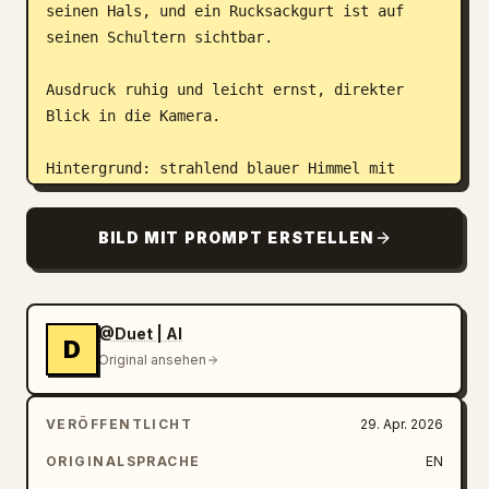
seinen Hals, und ein Rucksackgurt ist auf 
seinen Schultern sichtbar.

Ausdruck ruhig und leicht ernst, direkter 
Blick in die Kamera.

Hintergrund: strahlend blauer Himmel mit 
vereinzelten weichen Wolken, Gebäude, die 
nach innen zulaufen und starke Führungslinien 
BILD MIT PROMPT ERSTELLEN
sowie Symmetrie erzeugen. Urbane Wohntürme 
mit sich wiederholenden Fenstern und hellen 
Betontönen.

@Duet | AI
D
Beleuchtung: natürliches Tageslicht, knackige 
Original ansehen
Schatten, hoher Kontrast, scharfe Details, 
HDR-Look.

VERÖFFENTLICHT
29. Apr. 2026
Komposition: zentriertes Motiv, vertikaler 
ORIGINALSPRACHE
EN
Bildausschnitt, starke perspektivische 