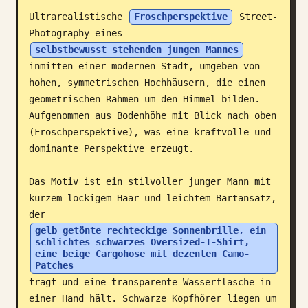
Ultrarealistische 
Froschperspektive
 Street-
Blog
Photography eines 
selbstbewusst stehenden jungen Mannes
Updates
inmitten einer modernen Stadt, umgeben von 
hohen, symmetrischen Hochhäusern, die einen 
geometrischen Rahmen um den Himmel bilden. 
Aufgenommen aus Bodenhöhe mit Blick nach oben 
(Froschperspektive), was eine kraftvolle und 
dominante Perspektive erzeugt.

Das Motiv ist ein stilvoller junger Mann mit 
kurzem lockigem Haar und leichtem Bartansatz, 
der 
gelb getönte rechteckige Sonnenbrille, ein 
schlichtes schwarzes Oversized-T-Shirt, 
eine beige Cargohose mit dezenten Camo-
Patches
trägt und eine transparente Wasserflasche in 
einer Hand hält. Schwarze Kopfhörer liegen um 