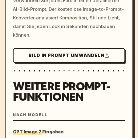
Verwandeln Sie jedes Foto in einen detaillierten
c, cyberpunk sunset, neon
AI-Bild-Prompt. Der kostenlose Image-to-Prompt-
colors, 8k --v 6.0
Konverter analysiert Komposition, Stil und Licht,
damit Sie jeden Look in Sekunden nachbauen
können.
BILD IN PROMPT UMWANDELN
WEITERE PROMPT-
FUNKTIONEN
NACH MODELL
GPT Image 2 Eingaben