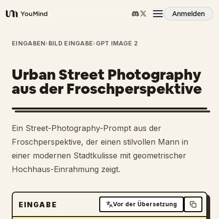
Anmelden
YouMind
Übersicht
EINGABEN
›
BILD EINGABE
›
GPT IMAGE 2
Urban Street Photography
Anwendungsfälle
aus der Froschperspektive
Fähigkeiten
Ein Street-Photography-Prompt aus der
Prompts
Froschperspektive, der einen stilvollen Mann in
einer modernen Stadtkulisse mit geometrischer
Hochhaus-Einrahmung zeigt.
Preise
Download
EINGABE
Vor der Übersetzung