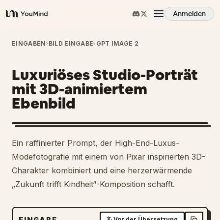
Anmelden
YouMind
Übersicht
EINGABEN
›
BILD EINGABE
›
GPT IMAGE 2
Luxuriöses Studio-Porträt
Anwendungsfälle
mit 3D-animiertem
Ebenbild
Fähigkeiten
Prompts
Ein raffinierter Prompt, der High-End-Luxus-
Modefotografie mit einem von Pixar inspirierten 3D-
Preise
Charakter kombiniert und eine herzerwärmende
„Zukunft trifft Kindheit“-Komposition schafft.
Download
EINGABE
Vor der Übersetzung