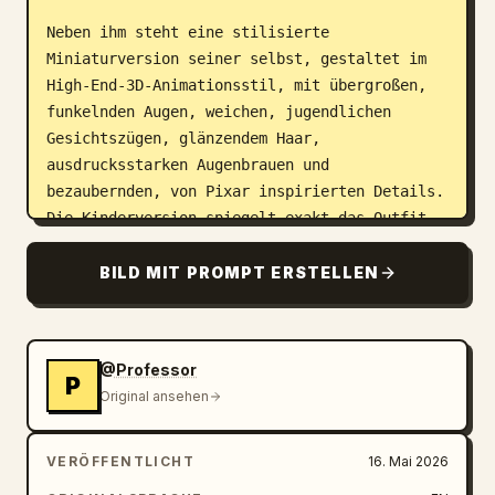
Neben ihm steht eine stilisierte 
Miniaturversion seiner selbst, gestaltet im 
High-End-3D-Animationsstil, mit übergroßen, 
funkelnden Augen, weichen, jugendlichen 
Gesichtszügen, glänzendem Haar, 
ausdrucksstarken Augenbrauen und 
bezaubernden, von Pixar inspirierten Details. 
Die Kinderversion spiegelt exakt das Outfit 
und die Pose des Erwachsenen wider, was eine 
visuell emotionale „Zukunft trifft Kindheit“-
BILD MIT PROMPT ERSTELLEN
Komposition erzeugt.

Der Hintergrund ist eine dunkle, filmische 
@Professor
Studiowand mit subtilen warmen Verläufen, 
P
Original ansehen
texturiertem Beton-Finish und einer 
künstlerischen, handschriftlichen Signatur, 
die lässig auf die Wand gemalt ist. 
VERÖFFENTLICHT
16. Mai 2026
Umgebungslicht in Goldtönen umhüllt beide 