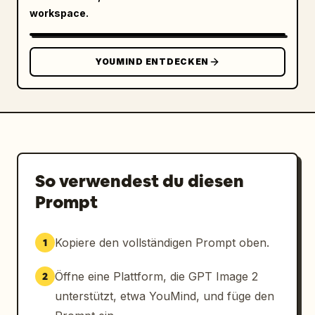
workspace.
volumetrische Beleuchtung, ultra-
detailliertes 8K-Meisterwerk, elegante 
maskuline Ästhetik, modernes Studio-Porträt, 
YOUMIND ENTDECKEN
emotional-kinematografische Komposition.

Bild generieren unter Verwendung des 
hochgeladenen Bildes als Referenz
So verwendest du diesen
Prompt
Kopiere den vollständigen Prompt oben.
1
Öffne eine Plattform, die GPT Image 2
2
unterstützt, etwa YouMind, und füge den