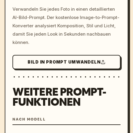
/imagine prompt: cinemati
Verwandeln Sie jedes Foto in einen detaillierten
c, cyberpunk sunset, neon
AI-Bild-Prompt. Der kostenlose Image-to-Prompt-
colors, 8k --v 6.0
Konverter analysiert Komposition, Stil und Licht,
damit Sie jeden Look in Sekunden nachbauen
können.
BILD IN PROMPT UMWANDELN
WEITERE PROMPT-
FUNKTIONEN
NACH MODELL