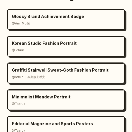
Glossy Brand Achievement Badge
@AmirMušić
Korean Studio Fashion Portrait
@Johnn
Graffiti Stairwell Sweet-Goth Fashion Portrait
@serein ｜买美股上币安
Minimalist Meadow Portrait
@Taaruk
Editorial Magazine and Sports Posters
@Taaruk