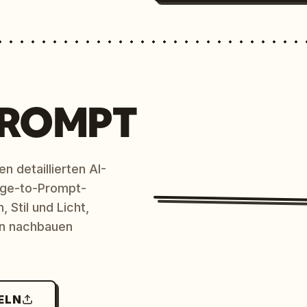
l-Schwert-Emblem."

PROMPT
n detaillierten AI-
age-to-Prompt-
 Stil und Licht,
en nachbauen
ELN