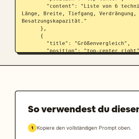
        "content": "Liste von 6 technischen Spezifikationen, einschließlich 
Länge, Breite, Tiefgang, Verdrängung, 
Besatzungskapazität."

      },

      {

        "title": "Größenvergleich",

        "position": "top-center right",

        "count": 3,

        "labels": ["VALSION (Länge 3
"Personal (ca. 1,8 m)"]

      },

      {

        "title": "Ansicht: Seitenprofil",

        "position": "upper-left",

So verwendest du diese
        "content": "Detailliertes Seitenprofil-Rendering des Schiffes mit 
einer Skalenleiste darunter."

      },

Kopiere den vollständigen Prompt oben.
1
      {
