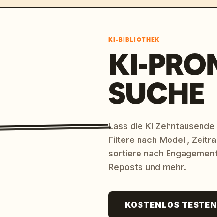
KI-BIBLIOTHEK
KI-PRO
SUCHE
lemme", "④ Heckstabilisatorarm", "⑤ 
hluss für schiffsinternes 
Lass die KI Zehntausende
Filtere nach Modell, Zeit
sortiere nach Engagement
Reposts und mehr.
ng auf Startbahn", "4. Neigung & 
gnetischen Beschleunigung", "6. Abheben 
KOSTENLOS TESTE
den Kampfbereich"]
