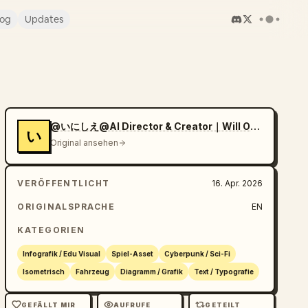
log
Updates
@いにしえ@AI Director & Creator｜Will Oldgram
い
Original ansehen
VERÖFFENTLICHT
16. Apr. 2026
ORIGINALSPRACHE
EN
KATEGORIEN
Infografik / Edu Visual
Spiel-Asset
Cyberpunk / Sci-Fi
Isometrisch
Fahrzeug
Diagramm / Grafik
Text / Typografie
GEFÄLLT MIR
AUFRUFE
GETEILT