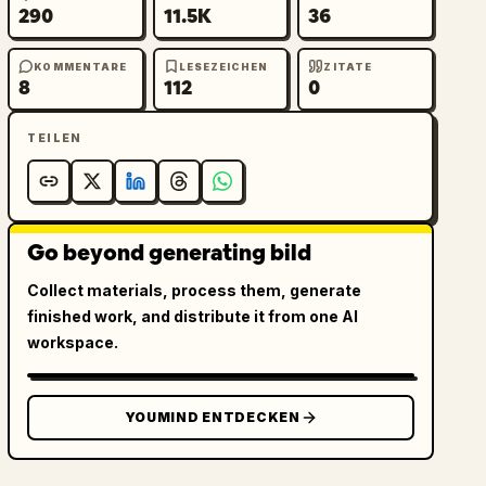
290
11.5K
36
KOMMENTARE
LESEZEICHEN
ZITATE
8
112
0
TEILEN
Go beyond generating bild
Collect materials, process them, generate
finished work, and distribute it from one AI
workspace.
YOUMIND ENTDECKEN