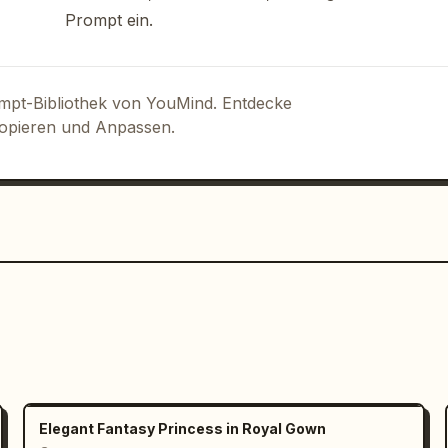
Prompt ein.
ompt-Bibliothek von YouMind. Entdecke
Kopieren und Anpassen.
, "④ Elektromagnetische 
zarm", "⑥ Bug-Steigungssteuerung", "⑦ 
Elegant Fantasy Princess in Royal Gown
g der Heckantriebseinheit"]
