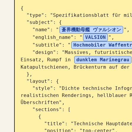
{

  "type": "Spezifikationsblatt für militärische Sci-Fi-Schiffe",

  "subject": {

    "name": "
蒼界機動母艦 ヴァルシオン
",

    "english_name": "
VALSION
",

    "subtitle": "
Hochmobiler Waffent
    "design": "Massives, futuristisches Flugzeugträgerschiff für den Mecha-
Einsatz, Rumpf in 
dunklem Marinegrau
Katapultschienen, Brückenturm auf der 
  },

  "layout": {

    "style": "Dichte technische Infografik, Blaupausen-Ästhetik mit 
realistischen Renderings, hellblauer R
Überschriften",

    "sections": [

      {

        "title": "Technische Hauptdaten",

        "position": "top-center",
