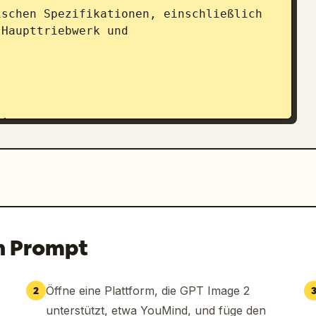
Haupttriebwerk und 
30 m)", "
Arcelion
 (Höhe 18,5 m)", 
n Prompt
Öffne eine Plattform, die GPT Image 2
2
unterstützt, etwa YouMind, und füge den