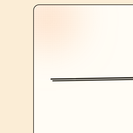
Transportwagen"]

      },

      {

        "title": "Landungs- und Bergungssystem",

        "position": "bottom-center",

        "count": 6,

        "labels": ["① Landungsmarkierung", "② Sofort-
Magnetverriegelungsfeld", "③ Knöchelk
Datenlink-Abstimmungsbereich", "⑥ Ansc
Transportsystem"]

      },

      {

        "title": "Deck-Betriebsablauf",

        "position": "bottom-strip",

        "count": 7,

        "labels": ["1. Bereitschaft im Hangar", "2. Verbindung mit internem 
Transportsystem", "3. Bewegung/Fixieru
Endkontrolle", "5. Start der elektroma
& Triebwerkszündung", "7. Aufstieg in 