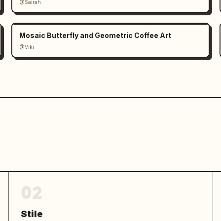
@Sairah
Mosaic Butterfly and Geometric Coffee Art
@Viki
gnase", "Deck-Stabilisierungseinheit"]

iselbasis"]

02
Stile