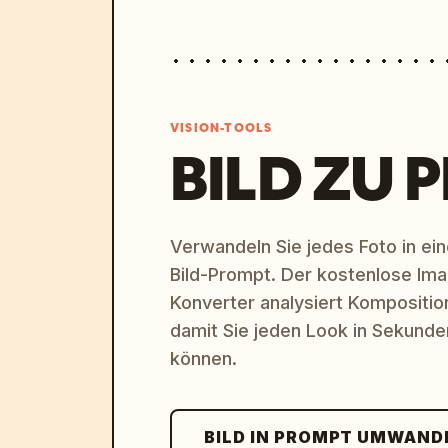
      },

      {

        "title": "Betriebskonzept",

        "position": "bottom-right corner",

        "content": "Textabsatz zur Beschreibung des Betriebskonzepts, 
VISION-TOOLS
begleitet von einem stilisierten Flüge
BILD ZU 
      }

    ]

  }

}
Verwandeln Sie jedes Foto in eine
Bild-Prompt. Der kostenlose Im
Konverter analysiert Komposition,
damit Sie jeden Look in Sekund
können.
BILD IN PROMPT UMWAND