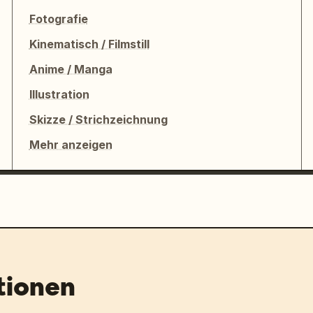
Fotografie
em"]

Kinematisch / Filmstill
Anime / Manga
Illustration
Skizze / Strichzeichnung
Mehr anzeigen
gsbasis", "⑤ Einstiegsbrücke", "⑥ 
ngsdeck (mittlere Ebene)", "⑧ 
tionen
portschiene/Automatischer 