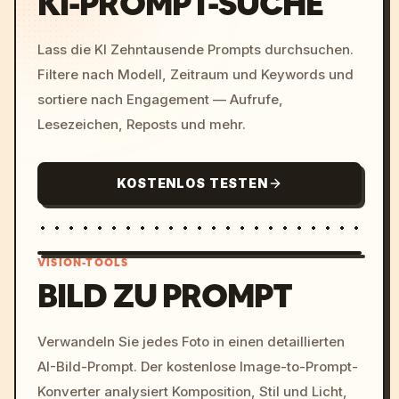
KI-PROMPT-SUCHE
Lass die KI Zehntausende Prompts durchsuchen.
Filtere nach Modell, Zeitraum und Keywords und
sortiere nach Engagement — Aufrufe,
Lesezeichen, Reposts und mehr.
KOSTENLOS TESTEN
VISION-TOOLS
BILD ZU PROMPT
/imagine prompt: cinemati
Verwandeln Sie jedes Foto in einen detaillierten
c, cyberpunk sunset, neon
AI-Bild-Prompt. Der kostenlose Image-to-Prompt-
colors, 8k --v 6.0
Konverter analysiert Komposition, Stil und Licht,