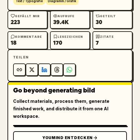
Text / Typografie
Diagramm / Grafik
GEFÄLLT MIR
AUFRUFE
GETEILT
223
39.4K
30
KOMMENTARE
LESEZEICHEN
ZITATE
18
170
7
TEILEN
Go beyond generating bild
Collect materials, process them, generate
finished work, and distribute it from one AI
workspace.
YOUMIND ENTDECKEN