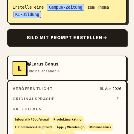
Erstelle eine 
Campus-Zeitung
 zum Thema 
Blog
KI-Bildung
Updates
BILD MIT PROMPT ERSTELLEN
@Larus Canus
L
Original ansehen
VERÖFFENTLICHT
16. Apr. 2026
ORIGINALSPRACHE
ZH
KATEGORIEN
Infografik / Edu Visual
Produktmarketing
E-Commerce-Hauptbild
App- / Webdesign
Minimalismus