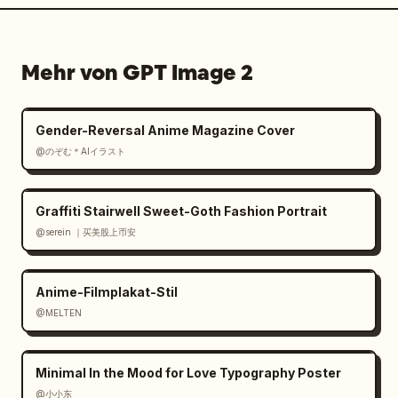
Mehr von GPT Image 2
Gender-Reversal Anime Magazine Cover
@のぞむ＊AIイラスト
Graffiti Stairwell Sweet-Goth Fashion Portrait
@serein ｜买美股上币安
Anime-Filmplakat-Stil
@MELTEN
Minimal In the Mood for Love Typography Poster
@小小东