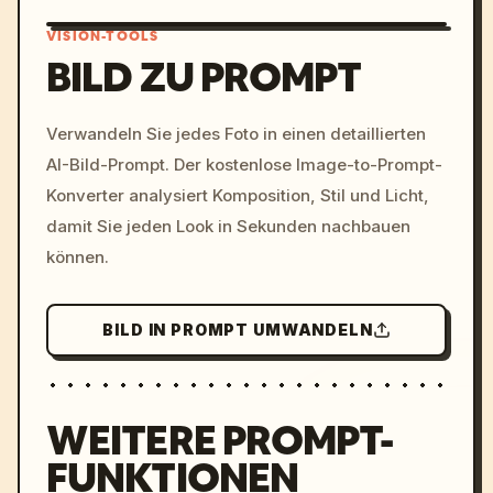
VISION-TOOLS
BILD ZU PROMPT
/imagine prompt: cinemati
Verwandeln Sie jedes Foto in einen detaillierten
c, cyberpunk sunset, neon
AI-Bild-Prompt. Der kostenlose Image-to-Prompt-
colors, 8k --v 6.0
Konverter analysiert Komposition, Stil und Licht,
damit Sie jeden Look in Sekunden nachbauen
können.
BILD IN PROMPT UMWANDELN
WEITERE PROMPT-
FUNKTIONEN