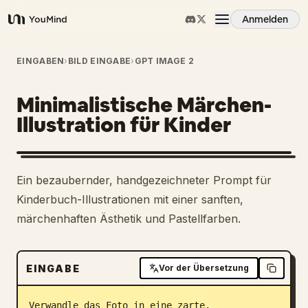
Anmelden
YouMind
Übersicht
EINGABEN
›
BILD EINGABE
›
GPT IMAGE 2
Minimalistische Märchen-
Anwendungsfälle
Illustration für Kinder
Fähigkeiten
2
Ein bezaubernder, handgezeichneter Prompt für
Prompts
Kinderbuch-Illustrationen mit einer sanften,
märchenhaften Ästhetik und Pastellfarben.
Preise
EINGABE
Vor der Übersetzung
Download
Verwandle das Foto in eine zarte, 