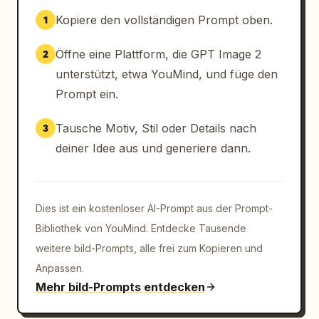
Feuerformen mit präziser Konturenkontrolle 
Kopiere den vollständigen Prompt oben.
1
und sauberer Kantentrennung darüber. Das 
Endergebnis muss wie ein ausgefeiltes Real-
Öffne eine Plattform, die GPT Image 2
2
World-Composite mit bewusster animierter 
unterstützt, etwa YouMind, und füge den
Designsprache wirken, nicht wie ein reiner 
Cartoon-Render und nicht wie ein 
Prompt ein.
Standardfoto.

Tausche Motiv, Stil oder Details nach
3
FARBE & LICHT:

deiner Idee aus und generiere dann.
Verwende sauberen, niedrigen Kontrast und 
helles Comic-Highlight-Verhalten vor einer 
realistischen Umgebungsbasis. Schatten 
Dies ist ein kostenloser AI-Prompt aus der Prompt-
bleiben im Hintergrund und im Gesicht 
natürlich, während die stilisierten 
Bibliothek von YouMind. Entdecke Tausende
Kleidungsstücke und Effekte eine 
weitere bild-Prompts, alle frei zum Kopieren und
ausdrucksstarke, neonartige Energie und eine 
Anpassen.
hohe Chroma-Trennung aufweisen.
Mehr bild-Prompts entdecken