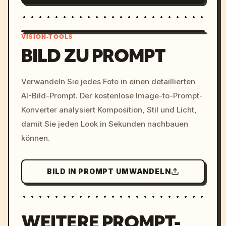
VISION-TOOLS
BILD ZU PROMPT
/imagine prompt: cinemati
Verwandeln Sie jedes Foto in einen detaillierten
c, cyberpunk sunset, neon
AI-Bild-Prompt. Der kostenlose Image-to-Prompt-
colors, 8k --v 6.0
Konverter analysiert Komposition, Stil und Licht,
damit Sie jeden Look in Sekunden nachbauen
können.
BILD IN PROMPT UMWANDELN
WEITERE PROMPT-