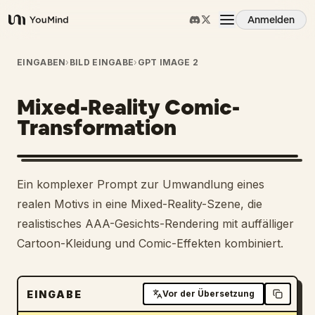
Anmelden
YouMind
Übersicht
EINGABEN
›
BILD EINGABE
›
GPT IMAGE 2
Mixed-Reality Comic-
Anwendungsfälle
Transformation
Fähigkeiten
1
Ein komplexer Prompt zur Umwandlung eines
Prompts
realen Motivs in eine Mixed-Reality-Szene, die
realistisches AAA-Gesichts-Rendering mit auffälliger
Cartoon-Kleidung und Comic-Effekten kombiniert.
Preise
Download
EINGABE
Vor der Übersetzung