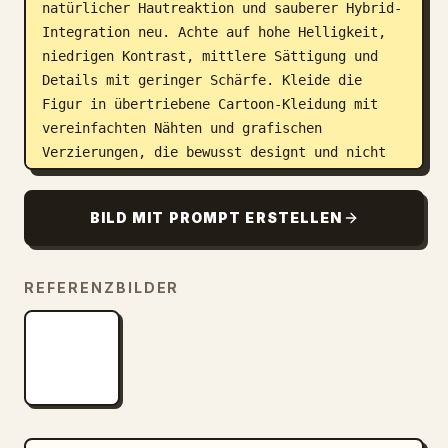
natürlicher Hautreaktion und sauberer Hybrid-
Integration neu. Achte auf hohe Helligkeit, 
niedrigen Kontrast, mittlere Sättigung und 
Details mit geringer Schärfe. Kleide die 
Figur in übertriebene Cartoon-Kleidung mit 
vereinfachten Nähten und grafischen 
Verzierungen, die bewusst designt und nicht 
fotografiert wirken. Füge lustige Cartoon-
Charaktere als visuelle Akzente mit 
BILD MIT PROMPT ERSTELLEN
ausdrucksstarken Silhouetten, abgerundeten 
Formen und lebendiger Ausstrahlung hinzu, 
während das Motiv die primäre Fokusfigur 
REFERENZBILDER
bleibt. Der Körper sollte menschlich und 
glaubwürdig bleiben, aber die Kleidung und 
Accessoires sollten comicartige Übertreibung 
und eine starke grafische Persönlichkeit 
aufweisen.

GESICHT & ANATOMIE:
