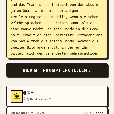
und das Team ist beeindruckt von der absurd 
guten Qualität der mehrsprachigen 
Textleistung seines Modells, wenn sie sehen, 
welche Sprachen es schreiben kann. Als er 
eine Pause macht und sein Handy in der Hand 
hält, erhält er eine übersetzte Textnachricht 
von Sam Altman auf seinem Handy (Avatar als 
zweites Bild angehängt), in der er ihn 
bittet, sich den gerenderten mehrsprachigen 
Text in einem Bild anzusehen, das er gerade 
generiert hat, um dem Team zu gratulieren, da 
BILD MIT PROMPT ERSTELLEN
Sam nur Englisch kann. Mache es jedoch 
lustig, indem Boyuan am Ende (im typischen 
Manga-Stil) ausrastet, als er sieht, dass 
Sams generiertes Bild den Satz „稳稳地接住你“ 
@宝玉
宝
an zentraler Stelle in einem ansonsten 
Original ansehen
perfekt gerenderten Bild enthält, das dazu 
dient, dem Team zu gratulieren, da dieser 
VERÖFFENTLICHT
22. Apr. 2026