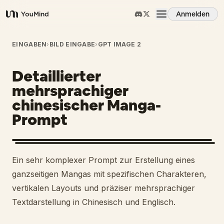
Anmelden
YouMind
Übersicht
EINGABEN
›
BILD EINGABE
›
GPT IMAGE 2
Detaillierter
Anwendungsfälle
mehrsprachiger
chinesischer Manga-
Fähigkeiten
Prompt
Prompts
Ein sehr komplexer Prompt zur Erstellung eines
Preise
ganzseitigen Mangas mit spezifischen Charakteren,
vertikalen Layouts und präziser mehrsprachiger
Textdarstellung in Chinesisch und Englisch.
Download