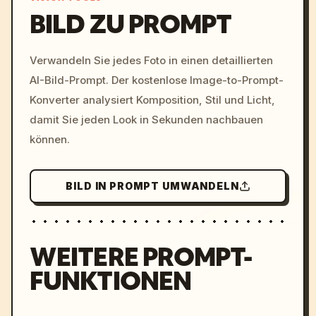
BILD ZU PROMPT
/imagine prompt: cinemati
Verwandeln Sie jedes Foto in einen detaillierten
c, cyberpunk sunset, neon
AI-Bild-Prompt. Der kostenlose Image-to-Prompt-
colors, 8k --v 6.0
Konverter analysiert Komposition, Stil und Licht,
damit Sie jeden Look in Sekunden nachbauen
können.
BILD IN PROMPT UMWANDELN
WEITERE PROMPT-
FUNKTIONEN