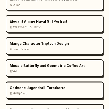
@Sairah
Elegant Anime Naval Girl Portrait
@グリグリ＠ゲーム・艦これ
Manga Character Triptych Design
@Laraib Fatima‎
Mosaic Butterfly and Geometric Coffee Art
@Viki
Gotische Jugendstil-Tarotkarte
@ABM@AIArt