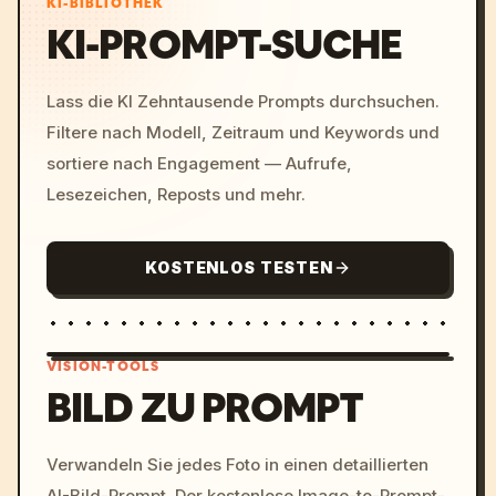
KI-BIBLIOTHEK
KI-PROMPT-SUCHE
Lass die KI Zehntausende Prompts durchsuchen.
Filtere nach Modell, Zeitraum und Keywords und
sortiere nach Engagement — Aufrufe,
Lesezeichen, Reposts und mehr.
KOSTENLOS TESTEN
VISION-TOOLS
BILD ZU PROMPT
/imagine prompt: cinemati
Verwandeln Sie jedes Foto in einen detaillierten
c, cyberpunk sunset, neon
AI-Bild-Prompt. Der kostenlose Image-to-Prompt-