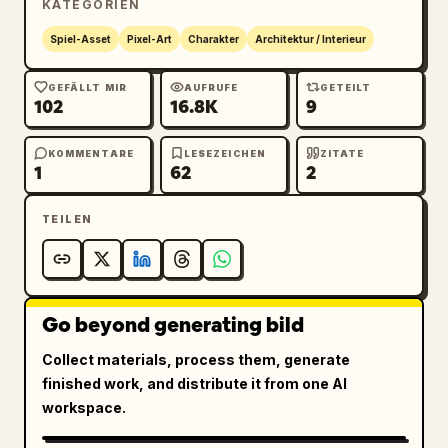
KATEGORIEN
Spiel-Asset
Pixel-Art
Charakter
Architektur / Interieur
GEFÄLLT MIR
AUFRUFE
GETEILT
102
16.8K
9
KOMMENTARE
LESEZEICHEN
ZITATE
1
62
2
TEILEN
Go beyond generating bild
Collect materials, process them, generate
finished work, and distribute it from one AI
workspace.