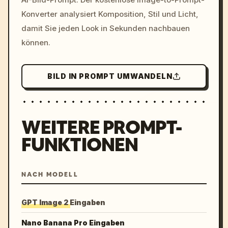
colors, 8k --v 6.0
Konverter analysiert Komposition, Stil und Licht,
damit Sie jeden Look in Sekunden nachbauen
können.
BILD IN PROMPT UMWANDELN
WEITERE PROMPT-
FUNKTIONEN
NACH MODELL
GPT Image 2 Eingaben
Nano Banana Pro Eingaben