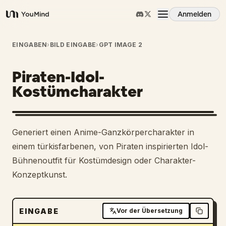
Anmelden
YouMind
Übersicht
EINGABEN
›
BILD EINGABE
›
GPT IMAGE 2
Piraten-Idol-
Anwendungsfälle
Kostümcharakter
Fähigkeiten
Generiert einen Anime-Ganzkörpercharakter in
Prompts
einem türkisfarbenen, von Piraten inspirierten Idol-
Bühnenoutfit für Kostümdesign oder Charakter-
Konzeptkunst.
Preise
Download
EINGABE
Vor der Übersetzung