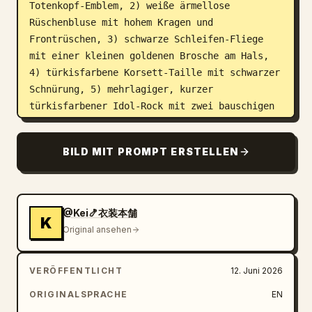
Totenkopf-Emblem, 2) weiße ärmellose 
Rüschenbluse mit hohem Kragen und 
Frontrüschen, 3) schwarze Schleifen-Fliege 
mit einer kleinen goldenen Brosche am Hals, 
4) türkisfarbene Korsett-Taille mit schwarzer 
Schnürung, 5) mehrlagiger, kurzer 
türkisfarbener Idol-Rock mit zwei bauschigen 
Stufen, 6) schwarzer Rüschen-Unterrock, der 
unter dem blauen Rock sichtbar ist, und 7) 
BILD MIT PROMPT ERSTELLEN
lange, türkisfarbene, hinten geschlitzte 
Gehrock-Bahnen, die hinter dem Rock hängen. 
Füge genau 2 schwarze, opernlange Handschuhe 
mit kleinen Schnürdetails an den Oberarmen 
@Kei🍤衣装本舗
K
sowie genau 2 dunkelbraune, oberschenkelhohe 
Original ansehen
Schnürstiefel mit Absatz, glänzenden 
Highlights und spitzen Absätzen hinzu. 
VERÖFFENTLICHT
12. Juni 2026
Verwende einen sauberen Cel-Shading-Anime-
Stil, klare Linienführung, leuchtende 
ORIGINALSPRACHE
EN
türkisfarbene Akzente, glänzende 