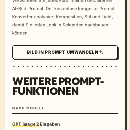
Verwandeln Sie jedes Foto in einen detaillierten
c, cyberpunk sunset, neon
AI-Bild-Prompt. Der kostenlose Image-to-Prompt-
colors, 8k --v 6.0
Konverter analysiert Komposition, Stil und Licht,
damit Sie jeden Look in Sekunden nachbauen
können.
BILD IN PROMPT UMWANDELN
WEITERE PROMPT-
FUNKTIONEN
NACH MODELL
GPT Image 2 Eingaben