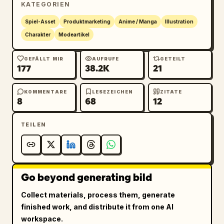
KATEGORIEN
Lederschattierungen an Handschuhen und 
Stiefeln, sanfte Haut-Highlights und eine 
Spiel-Asset
Produktmarketing
Anime / Manga
Illustration
zentrierte Charakter-Sheet-Komposition ohne 
Charakter
Modeartikel
Hintergrund-Requisiten, ohne Text, ohne 
Wasserzeichen und ohne zusätzliche 
GEFÄLLT MIR
AUFRUFE
GETEILT
177
38.2K
21
Accessoires, die über das beschriebene 
Piraten-Idol-Outfit hinausgehen. 
Gesamtstimmung: glamouröses Live-Performance-
KOMMENTARE
LESEZEICHEN
ZITATE
8
68
12
Piraten-Idol-Kostümdesign in Türkis, Weiß, 
Schwarz und Dunkelbraun.
TEILEN
Go beyond generating bild
Collect materials, process them, generate
finished work, and distribute it from one AI
workspace.