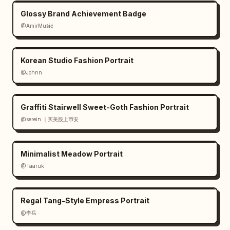
Glossy Brand Achievement Badge
@AmirMušić
Korean Studio Fashion Portrait
@Johnn
Graffiti Stairwell Sweet-Goth Fashion Portrait
@serein ｜买美股上币安
Minimalist Meadow Portrait
@Taaruk
Regal Tang-Style Empress Portrait
@李岳