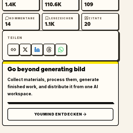
1.4K
110.6K
109
KOMMENTARE
LESEZEICHEN
ZITATE
14
1.1K
20
TEILEN
Go beyond generating bild
Collect materials, process them, generate
finished work, and distribute it from one AI
workspace.
YOUMIND ENTDECKEN