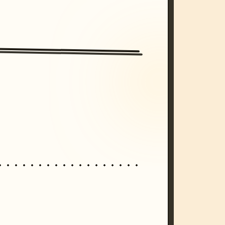
/imagine prompt: cinematic, cyberpunk s
unset, neon colors, 8k --v 6.0