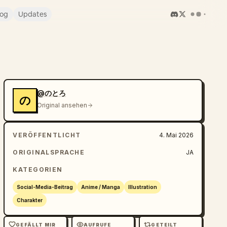
log
Updates
@のとろ
の
Original ansehen
VERÖFFENTLICHT
4. Mai 2026
ORIGINALSPRACHE
JA
KATEGORIEN
Social-Media-Beitrag
Anime / Manga
Illustration
Charakter
GEFÄLLT MIR
AUFRUFE
GETEILT