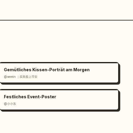
Gemütliches Kissen-Porträt am Morgen
@serein ｜买美股上币安
Festliches Event-Poster
@小小东