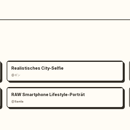
Realistisches City-Selfie
@ギン
RAW Smartphone Lifestyle-Porträt
@𝗦𝗮𝗻𝗶𝗮