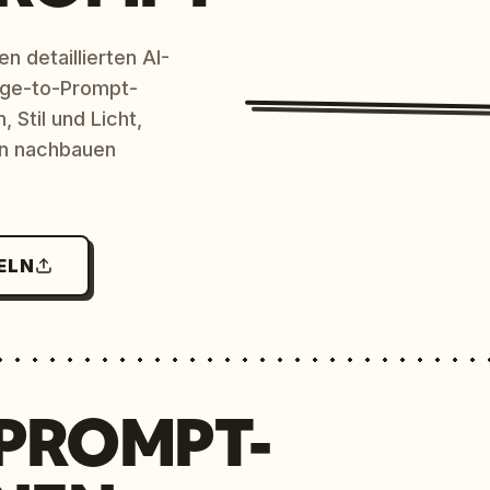
n detaillierten AI-
age-to-Prompt-
 Stil und Licht,
en nachbauen
ELN
 PROMPT-