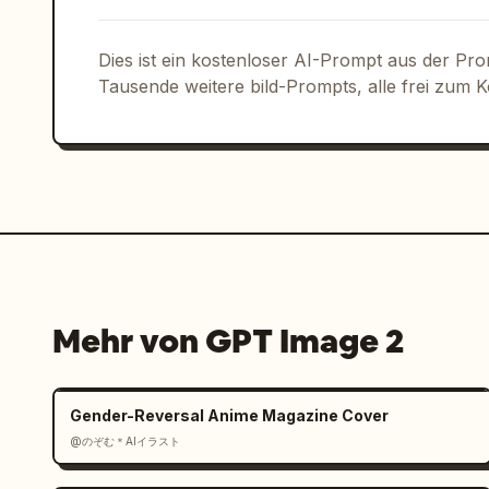
Visueller Stil:

Dies ist ein kostenloser AI-Prompt aus der Pr
Ästhetik hochwertiger Lebensmittelwerb
Tausende weitere bild-Prompts, alle frei zum 
Filmisch, markant und kontrastreich

Ultra-scharfe Details und Texturen

Premium-Editorial-Look (wie bei einer 
Klare, aber kraftvolle Komposition

Mehr von GPT Image 2
Ausgabeanforderungen:

4K-Auflösung

Gender-Reversal Anime Magazine Cover
@のぞむ＊AIイラスト
Fotorealistische Qualität auf Werbeniv