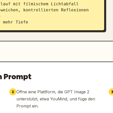
lauf mit filmischem Lichtabfall

weichen, kontrollierten Reflexionen



 mehr Tiefe

und dem Messer

st

TRA“, „FRESCO“ oder „NATURO“) in Weiß

n Prompt
GE. NO COMPROMISE.
“

Öffne eine Plattform, die GPT Image 2
2
und hochwertig wirken und eine starke 
unterstützt, etwa YouMind, und füge den
en Sie einen satten Orangeton für die 
Prompt ein.