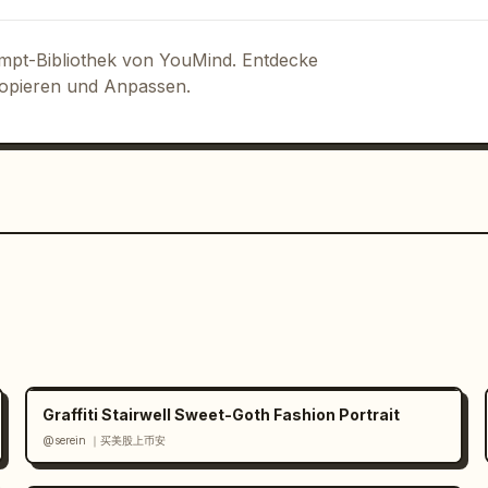
ompt-Bibliothek von YouMind. Entdecke
ung

Kopieren und Anpassen.
globalen Kampagne)

Graffiti Stairwell Sweet-Goth Fashion Portrait
@serein ｜买美股上币安
eau
