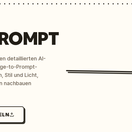
PROMPT
n detaillierten AI-
age-to-Prompt-
 Stil und Licht,
en nachbauen
ELN