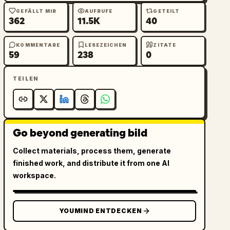
GEFÄLLT MIR
AUFRUFE
GETEILT
362
11.5K
40
KOMMENTARE
LESEZEICHEN
ZITATE
59
238
0
TEILEN
Go beyond generating bild
Collect materials, process them, generate
finished work, and distribute it from one AI
workspace.
YOUMIND ENTDECKEN