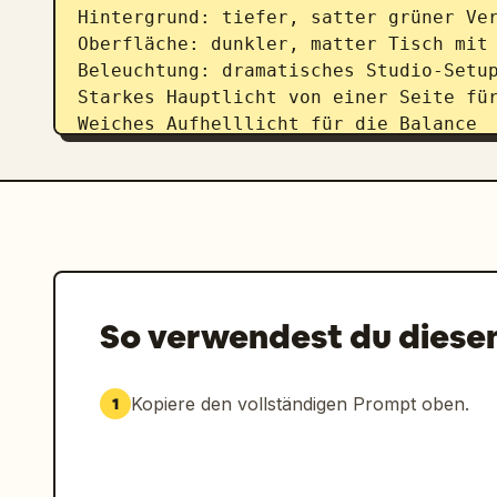
Hintergrund: tiefer, satter grüner Ver
Oberfläche: dunkler, matter Tisch mit 
Beleuchtung: dramatisches Studio-Setup
Starkes Hauptlicht von einer Seite für
Weiches Aufhelllicht für die Balance

Knackige Glanzlichter auf der Flasche 
Tiefe, klare Schatten für hohen Kontra
Typografie-Layout:

Obere Ecke:

Klarer, moderner Markenname (z. B. „VI
Unterer Bereich:

So verwendest du diese
Kleine Zeile: „Nicht irgendein Saft“

Große, fette Schlagzeile: „
PURE ORAN
Kopiere den vollständigen Prompt oben.
1
Die Typografie sollte modern, markant 
visuelle Hierarchie aufweisen. Verwend
Schlagzeile, um den Saft zu ergänzen.
