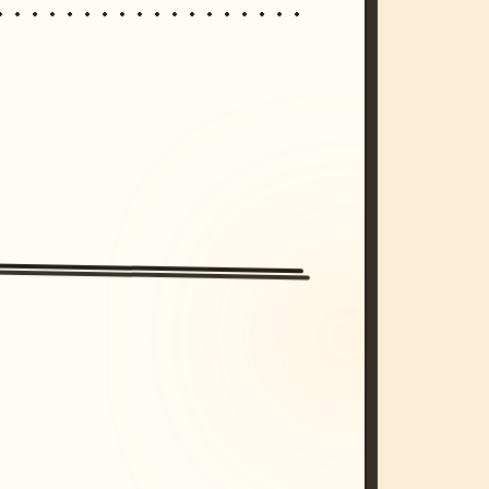
/imagine prompt: cinematic, cyberpunk s
unset, neon colors, 8k --v 6.0