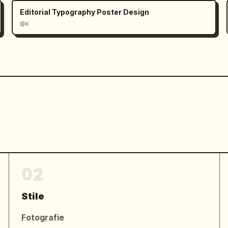
r Dynamikumfang
Editorial Typography Poster Design
@K
02
Stile
Fotografie