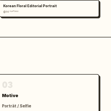
Korean Floral Editorial Portrait
@𝟡𝟜 ᴾᴸᴬʸᶠᴼᴿᴳᴱ
03
Motive
Porträt / Selfie