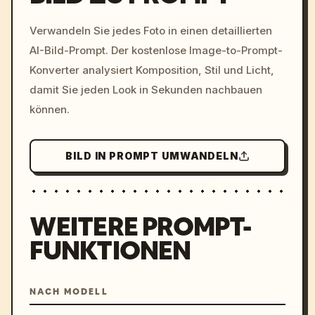
/imagine prompt: cinemati
Verwandeln Sie jedes Foto in einen detaillierten
c, cyberpunk sunset, neon
AI-Bild-Prompt. Der kostenlose Image-to-Prompt-
colors, 8k --v 6.0
Konverter analysiert Komposition, Stil und Licht,
damit Sie jeden Look in Sekunden nachbauen
können.
BILD IN PROMPT UMWANDELN
WEITERE PROMPT-
FUNKTIONEN
NACH MODELL