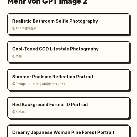
Mehr von GPT Image 2
Realistic Bathroom Selfie Photography
@Adam也叫吉米
Cool-Toned CCD Lifestyle Photography
@李岳
Summer Poolside Reflection Portrait
@Prompt アトリエ｜AI画像プロンプト
Red Background Formal ID Portrait
@小小东
Dreamy Japanese Woman Pine Forest Portrait