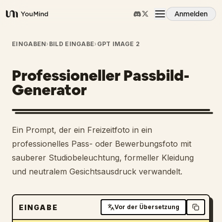
Anmelden
YouMind
Übersicht
EINGABEN
›
BILD EINGABE
›
GPT IMAGE 2
Professioneller Passbild-
Anwendungsfälle
Generator
Fähigkeiten
1
Ein Prompt, der ein Freizeitfoto in ein
Prompts
professionelles Pass- oder Bewerbungsfoto mit
sauberer Studiobeleuchtung, formeller Kleidung
und neutralem Gesichtsausdruck verwandelt.
Preise
Download
EINGABE
Vor der Übersetzung