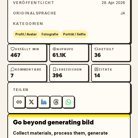
VERÖFFENTLICHT
29. Apr. 2026
ORIGINALSPRACHE
JA
KATEGORIEN
Profil / Avatar
Fotografie
Porträt / Selfie
GEFÄLLT MIR
AUFRUFE
GETEILT
467
61.1K
36
KOMMENTARE
LESEZEICHEN
ZITATE
7
396
14
TEILEN
Go beyond generating bild
Collect materials, process them, generate