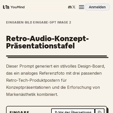
Anmelden
YouMind
Übersicht
EINGABEN
›
BILD EINGABE
›
GPT IMAGE 2
Retro-Audio-Konzept-
Anwendungsfälle
Präsentationstafel
Fähigkeiten
Dieser Prompt generiert ein stilvolles Design-Board,
Prompts
das ein analoges Referenzfoto mit drei passenden
Retro-Tech-Produktpostern für
Konzeptpräsentationen und die Erforschung von
Preise
Markenästhetik kombiniert.
Download
EINGABE
Vor der Übersetzung