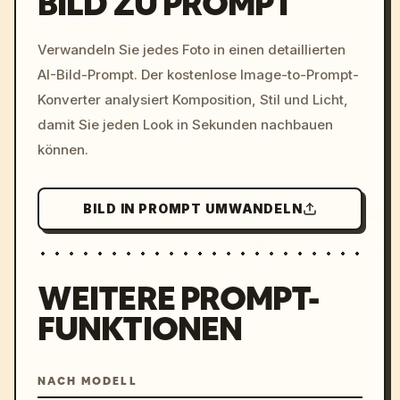
BILD ZU PROMPT
/imagine prompt: cinemati
Verwandeln Sie jedes Foto in einen detaillierten
c, cyberpunk sunset, neon
AI-Bild-Prompt. Der kostenlose Image-to-Prompt-
colors, 8k --v 6.0
Konverter analysiert Komposition, Stil und Licht,
damit Sie jeden Look in Sekunden nachbauen
können.
BILD IN PROMPT UMWANDELN
WEITERE PROMPT-
FUNKTIONEN
NACH MODELL