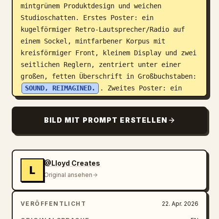
mintgrünem Produktdesign und weichen 
Studioschatten. Erstes Poster: ein 
kugelförmiger Retro-Lautsprecher/Radio auf 
einem Sockel, mintfarbener Korpus mit 
kreisförmiger Front, kleinem Display und zwei 
seitlichen Reglern, zentriert unter einer 
großen, fetten Überschrift in Großbuchstaben: 
SOUND, REIMAGINED.
. Zweites Poster: ein 
mintgrünes, Vintage-Oszilloskop-ähnliches 
Gerät mit einem CRT-Bildschirm, der eine 
BILD MIT PROMPT ERSTELLEN
Wellenform anzeigt, silberne Knöpfe und 
Schalter sowie ein neigbarer Metallständer, 
zentriert unter einer fetten Überschrift in 
Großbuchstaben: 
WAVEFORM
. Drittes Poster: 
@Lloyd Creates
L
ein kompakter, mintgrüner, tragbarer 
Original ansehen
Kassettenrekorder/Boombox mit Tragegriff, 
Kassettenfach an der Vorderseite, Tasten, 
VERÖFFENTLICHT
22. Apr. 2026
Lautsprechergitter und silbernen Reglern, 
zentriert unter einer fetten Überschrift in 