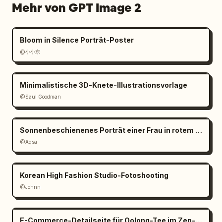
Mehr von GPT Image 2
Bloom in Silence Porträt-Poster
@小小东
Minimalistische 3D-Knete-Illustrationsvorlage
@Saul Goodman
Sonnenbeschienenes Porträt einer Frau in rotem Satin
@Aqsa
Korean High Fashion Studio-Fotoshooting
@Johnn
E-Commerce-Detailseite für Oolong-Tee im Zen-Stil