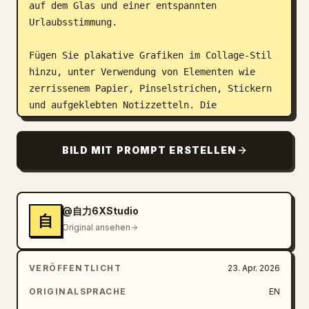
auf dem Glas und einer entspannten 
Urlaubsstimmung.

Fügen Sie plakative Grafiken im Collage-Stil 
hinzu, unter Verwendung von Elementen wie 
zerrissenem Papier, Pinselstrichen, Stickern 
und aufgeklebten Notizzetteln. Die 
Hauptüberschrift oben links sollte eine 
riesige, handgemalte chinesische Kalligrafie 
BILD MIT PROMPT ERSTELLEN
in Dunkelbraun und Orange sein, die „疯狂星期
四“ lautet, mit einem kleinen gelben Etikett 
daneben, auf dem „第11期“ steht, sowie einem 
noch kleineren Abzeichen oben links mit der 
@自力6XStudio
自
Aufschrift „活动预告“ und einem winzigen 
Original ansehen
Megafon-Symbol. Unter der Hauptüberschrift 
fügen Sie ein grünes Pinselstrich-Banner mit 
VERÖFFENTLICHT
23. Apr. 2026
dem Text „下周四，不见不散！“ hinzu und 
darunter eine kleinere Zeile in Klammern: 
ORIGINALSPRACHE
EN
„（五一长假前最后一期）“.
