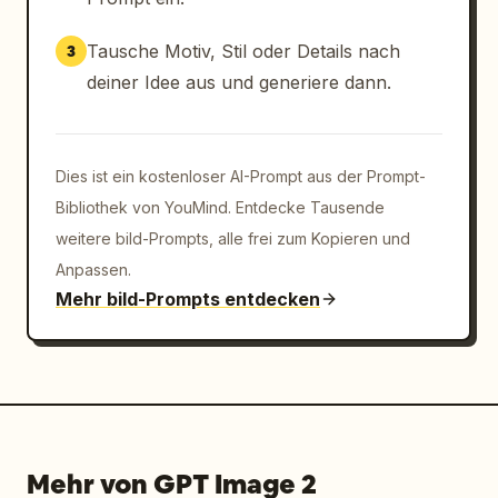
Text „电网无忧“ und kleinerem Text „WiFi + 插
座“. Block 3: größerer, orangefarbener 
Tausche Motiv, Stil oder Details nach
3
handschriftlicher Text „期待与你 海边相遇！“ 
deiner Idee aus und generiere dann.
mit einem blauen Unterstrich-Schnörkel und 
einem winzigen Herz-Doodle. Das Gesamtdesign 
sollte eine Mischung aus realer Fotografie 
und grafischen Plakatelementen sein, mit 
Dies ist ein kostenloser AI-Prompt aus der Prompt-
starkem Kontrast, Pinsel-Schriftzügen, 
Bibliothek von YouMind. Entdecke Tausende
Scrapbook-Texturen, Café-Lifestyle-Realismus 
weitere bild-Prompts, alle frei zum Kopieren und
und einem modischen, KI-generierten Social-
Anpassen.
Media-Event-Look.
Mehr bild-Prompts entdecken
Mehr von GPT Image 2