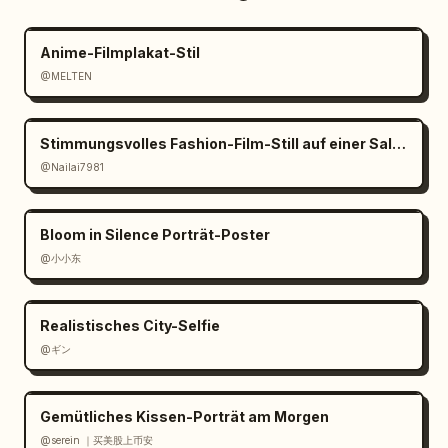
Anime-Filmplakat-Stil
@MELTEN
Stimmungsvolles Fashion-Film-Still auf einer Salzpfanne
@Nailai7981
Bloom in Silence Porträt-Poster
@小小东
Realistisches City-Selfie
@ギン
Gemütliches Kissen-Porträt am Morgen
@serein ｜买美股上币安