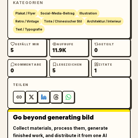
KATEGORIEN
Fügen Sie zwei zerrissene Notizbuchkarten 
Plakat / Flyer
Social-Media-Beitrag
Illustration
hinzu: eine oben rechts und eine unten links. 
Retro / Vintage
Tinte / Chinesischer Stil
Architektur / Interieur
Die Notiz oben rechts sollte einen kurzen 
Text / Typografie
Einladungstext auf Chinesisch enthalten, 
sauber gesetzt in schwarzer und oranger 
GEFÄLLT MIR
AUFRUFE
GETEILT
5
11.9K
0
Schrift: „让我们海边小聚，远眺摩天轮，吹吹海风，和 
App & AI Builder 们一起聊聊产品、远程生活与创
作。“ und ein kleines orangefarbenes Herz-
KOMMENTARE
LESEZEICHEN
ZITATE
0
5
1
Doodle in der unteren rechten Ecke der Notiz 
enthalten. Die Notiz unten links sollte drei 
TEILEN
Infoblöcke mit Symbolen und orangen 
Überschriften auflisten: „时间“, „地点“ und 
„说明“. Unter „时间“ schreiben Sie „2026年04月
23日 (星期四)“ und „12:00 ~ 18:00“. Unter „地
点“ schreiben Sie „南山区·前海石公园·福叁咖啡“. 
Go beyond generating bild
Unter „说明“ schreiben Sie „无需报名，随时来
Collect materials, process them, generate
吧！“.

finished work, and distribute it from one AI