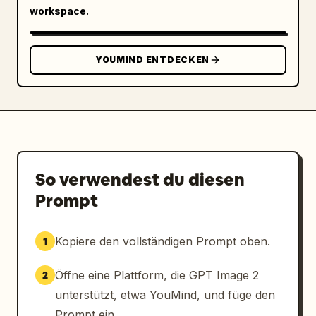
workspace.
Platzieren Sie im mittleren rechten Bereich 
einen großen, verspielten weißen Slogan im 
Schreibschrift-Stil mit dunkler Umrandung, 
YOUMIND ENTDECKEN
leicht nach oben geneigt: „喝咖啡、随意交流 海边
散步，主打一个 Chill~“. Fügen Sie einen 
illustrierten Kaffeebecher-Sticker rechts 
neben diesen Slogan hinzu. Verwenden Sie 
energiegeladene orangefarbene Farbspritzer 
und Skizzen-Doodles um die Überschrift und 
die Notizen herum, damit das Plakat 
So verwendest du diesen
jugendlich und spontan wirkt.

Prompt
Platzieren Sie am unteren Rand einen breiten, 
cremefarbenen, zerrissenen Papierstreifen mit 
Kopiere den vollständigen Prompt oben.
1
drei horizontal angeordneten Feature-Blöcken. 
Block 1: ein schneeflockenartiges Symbol mit 
Öffne eine Plattform, die GPT Image 2
2
dem Text „舒适环境“ und kleinerem Text „空调 + 
unterstützt, etwa YouMind, und füge den
宽敞桌椅“. Block 2: ein WLAN-Symbol mit dem 
Prompt ein.