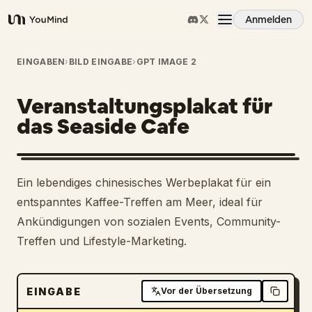
Anmelden
YouMind
Übersicht
EINGABEN
›
BILD EINGABE
›
GPT IMAGE 2
Veranstaltungsplakat für
Anwendungsfälle
das Seaside Cafe
Fähigkeiten
Ein lebendiges chinesisches Werbeplakat für ein
Prompts
entspanntes Kaffee-Treffen am Meer, ideal für
Ankündigungen von sozialen Events, Community-
Treffen und Lifestyle-Marketing.
Preise
Download
EINGABE
Vor der Übersetzung