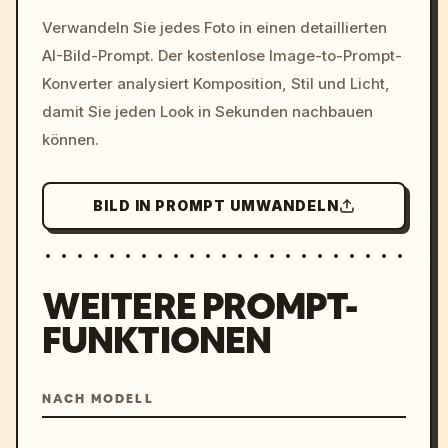
/imagine prompt: cinemati
Verwandeln Sie jedes Foto in einen detaillierten
c, cyberpunk sunset, neon
AI-Bild-Prompt. Der kostenlose Image-to-Prompt-
colors, 8k --v 6.0
Konverter analysiert Komposition, Stil und Licht,
damit Sie jeden Look in Sekunden nachbauen
können.
BILD IN PROMPT UMWANDELN
WEITERE PROMPT-
FUNKTIONEN
NACH MODELL