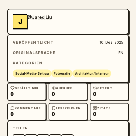
@Jared Liu
J
VERÖFFENTLICHT
10. Dez. 2025
ORIGINALSPRACHE
EN
KATEGORIEN
Social-Media-Beitrag
Fotografie
Architektur / Interieur
GEFÄLLT MIR
AUFRUFE
GETEILT
0
0
0
KOMMENTARE
LESEZEICHEN
ZITATE
0
0
0
TEILEN