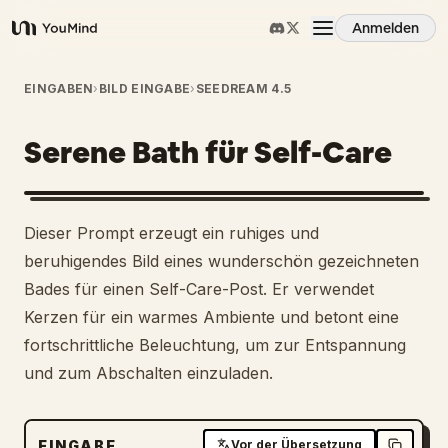
Anmelden
YouMind
Übersicht
EINGABEN
›
BILD EINGABE
›
SEEDREAM 4.5
Serene Bath für Self-Care
Anwendungsfälle
Fähigkeiten
Dieser Prompt erzeugt ein ruhiges und
beruhigendes Bild eines wunderschön gezeichneten
Prompts
Bades für einen Self-Care-Post. Er verwendet
Kerzen für ein warmes Ambiente und betont eine
fortschrittliche Beleuchtung, um zur Entspannung
Preise
und zum Abschalten einzuladen.
Download
EINGABE
Vor der Übersetzung