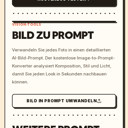
VISION-TOOLS
BILD ZU PROMPT
/imagine prompt: cinemati
Verwandeln Sie jedes Foto in einen detaillierten
c, cyberpunk sunset, neon
AI-Bild-Prompt. Der kostenlose Image-to-Prompt-
colors, 8k --v 6.0
Konverter analysiert Komposition, Stil und Licht,
damit Sie jeden Look in Sekunden nachbauen
können.
BILD IN PROMPT UMWANDELN