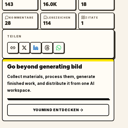
143
16.0K
18
KOMMENTARE
LESEZEICHEN
ZITATE
28
114
1
TEILEN
Go beyond generating bild
Collect materials, process them, generate
finished work, and distribute it from one AI
workspace.
YOUMIND ENTDECKEN