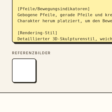
[Pfeile/Bewegungsindikatoren]

Gebogene Pfeile, gerade Pfeile und kre
Charakter herum platziert, um den Bewe
[Rendering-Stil]

Detaillierter 3D-Skulpturenstil, weich
achromatisch, Graustufenschattierung, 
Spiel-Konzeptkunst.

REFERENZBILDER
[Negativ]

Keine Hintergrundszene, keine Farbtöne
komplexen Hintergründe.