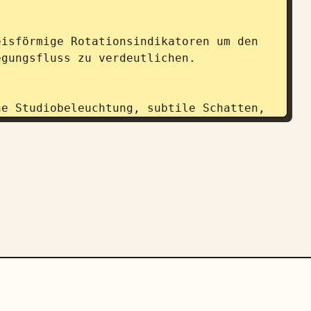
isförmige Rotationsindikatoren um den 
gungsfluss zu verdeutlichen.

e Studiobeleuchtung, subtile Schatten, 
saubere Strichgrafik, Qualität von 
, keine anderen Charaktere, keine 