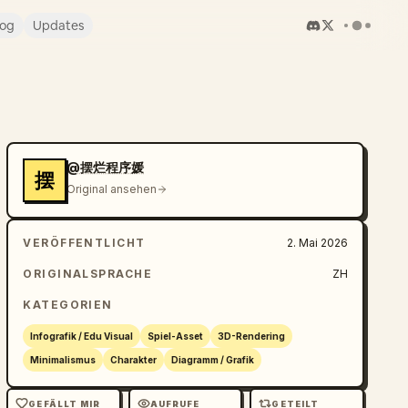
log
Updates
@摆烂程序媛
摆
Original ansehen
VERÖFFENTLICHT
2. Mai 2026
ORIGINALSPRACHE
ZH
KATEGORIEN
Infografik / Edu Visual
Spiel-Asset
3D-Rendering
Minimalismus
Charakter
Diagramm / Grafik
GEFÄLLT MIR
AUFRUFE
GETEILT