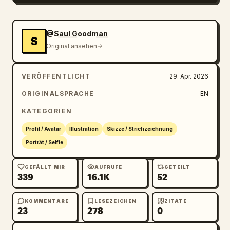
@Saul Goodman
S
Original ansehen
VERÖFFENTLICHT
29. Apr. 2026
ORIGINALSPRACHE
EN
KATEGORIEN
Profil / Avatar
Illustration
Skizze / Strichzeichnung
Porträt / Selfie
GEFÄLLT MIR
AUFRUFE
GETEILT
339
16.1K
52
KOMMENTARE
LESEZEICHEN
ZITATE
23
278
0