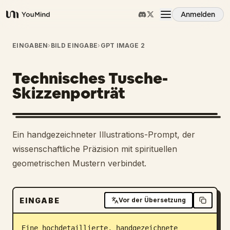
Anmelden
YouMind
Übersicht
EINGABEN
›
BILD EINGABE
›
GPT IMAGE 2
Technisches Tusche-
Anwendungsfälle
Skizzenporträt
Fähigkeiten
Ein handgezeichneter Illustrations-Prompt, der
Prompts
wissenschaftliche Präzision mit spirituellen
geometrischen Mustern verbindet.
Preise
EINGABE
Vor der Übersetzung
Download
Eine hochdetaillierte, handgezeichnete 