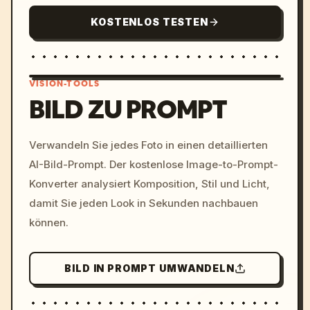
KOSTENLOS TESTEN
VISION-TOOLS
BILD ZU PROMPT
/imagine prompt: cinemati
Verwandeln Sie jedes Foto in einen detaillierten
c, cyberpunk sunset, neon
AI-Bild-Prompt. Der kostenlose Image-to-Prompt-
colors, 8k --v 6.0
Konverter analysiert Komposition, Stil und Licht,
damit Sie jeden Look in Sekunden nachbauen
können.
BILD IN PROMPT UMWANDELN