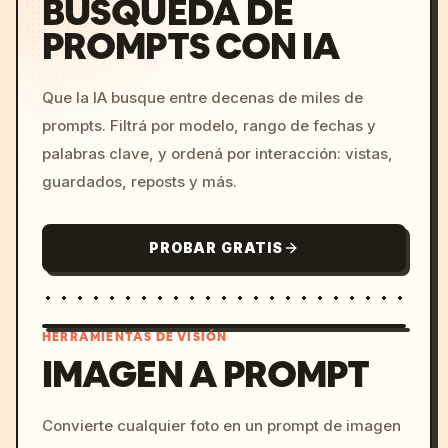
BÚSQUEDA DE
PROMPTS CON IA
Que la IA busque entre decenas de miles de
prompts. Filtrá por modelo, rango de fechas y
palabras clave, y ordená por interacción: vistas,
guardados, reposts y más.
PROBAR GRATIS
HERRAMIENTAS DE VISIÓN
IMAGEN A PROMPT
/imagine prompt: cinemati
Convierte cualquier foto en un prompt de imagen
c, cyberpunk sunset, neon