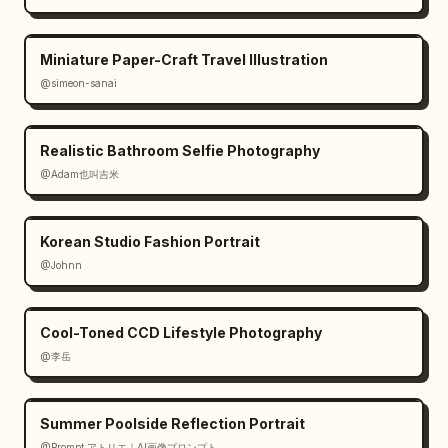
Miniature Paper-Craft Travel Illustration
@simeon-sanai
Realistic Bathroom Selfie Photography
@Adam也叫吉米
Korean Studio Fashion Portrait
@Johnn
Cool-Toned CCD Lifestyle Photography
@李岳
Summer Poolside Reflection Portrait
@Prompt アトリエ｜AI画像プロンプト