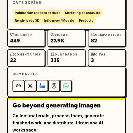
CATEGORÍAS
Calidad 8K surrealista, sombras 
Publicación en redes sociales
Marketing de producto
cinematográficas, dirección de arte comercial 
Renderizado 3D
Influencer / Modelo
Producto
sofisticada, energía femenina de lujo, 
estética de marketing de moda, branding 
ME GUSTA
VISTAS
COMPARTIDOS
449
27.9K
82
moderno para redes sociales, reflejos 
brillantes y estilo de publicidad digital de 
alta gama.

COMENTARIOS
GUARDADOS
CITAS
22
335
3
Relación de aspecto: 3:4.
COMPARTIR
Go beyond generating imagen
Collect materials, process them, generate
finished work, and distribute it from one AI
workspace.