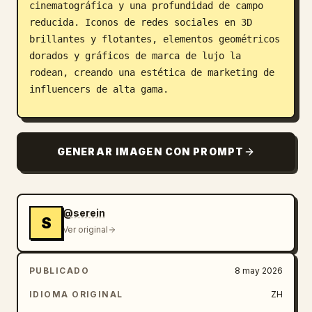
cinematográfica y una profundidad de campo 
reducida. Iconos de redes sociales en 3D 
brillantes y flotantes, elementos geométricos 
dorados y gráficos de marca de lujo la 
rodean, creando una estética de marketing de 
influencers de alta gama.

La iluminación brillante de estudio crea una 
atmósfera promocional premium y vibrante, con 
GENERAR IMAGEN CON PROMPT
ricos reflejos en los bordes metálicos 
dorados del teléfono que contrastan con las 
texturas de tela mate. La paleta dominante de 
naranja, blanco y dorado ofrece una vibra 
@serein
S
publicitaria ultra moderna para X / Twitter. 
Ver original
Fondo blanco limpio con tipografía editorial 
audaz, elementos de marca de software 
PUBLICADO
8 may 2026
premium, gráficos de interfaz elegantes, 
iconos interactivos flotantes y un área 
IDIOMA ORIGINAL
ZH
estilizada para código QR.
