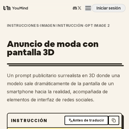
Iniciar sesión
YouMind
Resumen
INSTRUCCIONES
›
IMAGEN INSTRUCCIÓN
›
GPT IMAGE 2
Anuncio de moda con
Casos de uso
pantalla 3D
Habilidades
Un prompt publicitario surrealista en 3D donde una
Prompts
modelo sale dramáticamente de la pantalla de un
smartphone hacia la realidad, acompañada de
elementos de interfaz de redes sociales.
Precios
Descargar
INSTRUCCIÓN
Antes de traducir